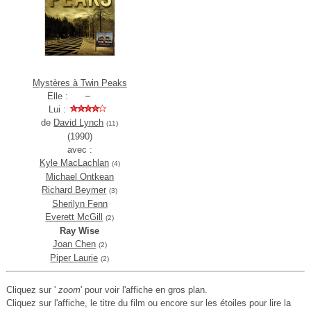
Mystères à Twin Peaks
Elle :
Lui :
de
David Lynch
(11)
(1990)
avec :
Kyle MacLachlan
(4)
Michael Ontkean
Richard Beymer
(3)
Sherilyn Fenn
Everett McGill
(2)
Ray Wise
Joan Chen
(2)
Piper Laurie
(2)
Cliquez sur '
zoom
' pour voir l'affiche en gros plan.
Cliquez sur l'affiche, le titre du film ou encore sur les étoiles pour lire la