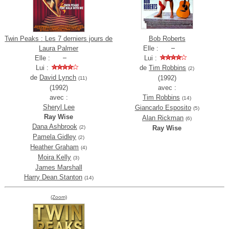
Twin Peaks : Les 7 derniers jours de
Bob Roberts
Laura Palmer
Elle :
Elle :
Lui :
Lui :
de
Tim Robbins
(2)
de
David Lynch
(1992)
(11)
(1992)
avec :
avec :
Tim Robbins
(14)
Sheryl Lee
Giancarlo Esposito
(5)
Ray Wise
Alan Rickman
(6)
Dana Ashbrook
(2)
Ray Wise
Pamela Gidley
(2)
Heather Graham
(4)
Moira Kelly
(3)
James Marshall
Harry Dean Stanton
(14)
(Zoom)