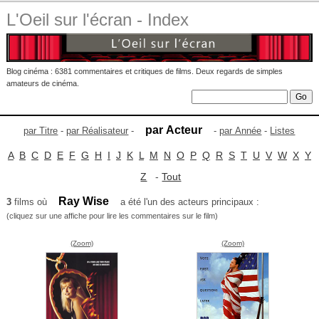
L'Oeil sur l'écran - Index
Blog cinéma : 6381 commentaires et critiques de films. Deux regards de simples
amateurs de cinéma.
par Acteur
par Titre
-
par Réalisateur
-
-
par Année
-
Listes
A
B
C
D
E
F
G
H
I
J
K
L
M
N
O
P
Q
R
S
T
U
V
W
X
Y
Z
-
Tout
Ray Wise
3
films où
a été l'un des acteurs principaux :
(cliquez sur une affiche pour lire les commentaires sur le film)
(Zoom)
(Zoom)