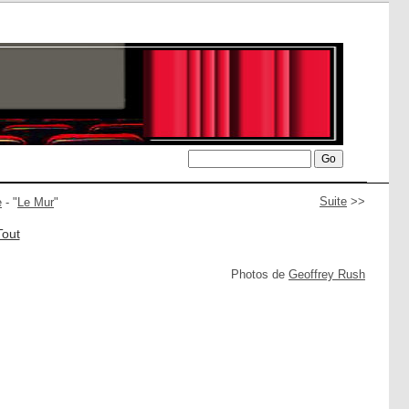
Suite
>>
e
- "
Le Mur
"
Tout
Photos de
Geoffrey Rush