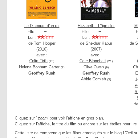
Le Discours d'un roi
Elizabeth - L'âge d'or
Mo
Elle :
Elle :
E
Lui :
Lui :
de
Tom Hooper
de
Shekhar Kapur
de
S
(2010)
(2007)
avec :
avec :
Colin Firth
Cate Blanchett
(13)
(21)
Helena Bonham Carter
Clive Owen
Ch
(7)
(9)
Geoffrey Rush
Geoffrey Rush
E
Abbie Cornish
J
(3)
P
S
He
Cliquez sur '
zoom
' pour voir l'affiche en gros plan.
Cliquez sur l'affiche, le titre du film ou encore sur les étoiles pour lire
Cette liste ne comprend que les films chroniqués sur le blog L'Oeil su