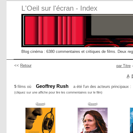
L'Oeil sur l'écran - Index
Blog cinéma : 6380 commentaires et critiques de films. Deux re
<<
Retour
par Titre
A
Geoffrey Rush
5
films où
a été l'un des acteurs principaux :
(cliquez sur une affiche pour lire les commentaires sur le film)
(Zoom)
(Zoom)