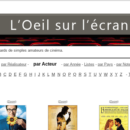
gards de simples amateurs de cinéma.
par Acteur
-
par Réalisateur
-
-
par Année
-
Listes
-
par Pays
-
par Not
B
C
D
E
F
G
H
I
J
K
L
M
N
O
P
Q
R
S
T
U
V
W
X
Y
Z
-
(Zoom)
(Zoom)
(Zoom)