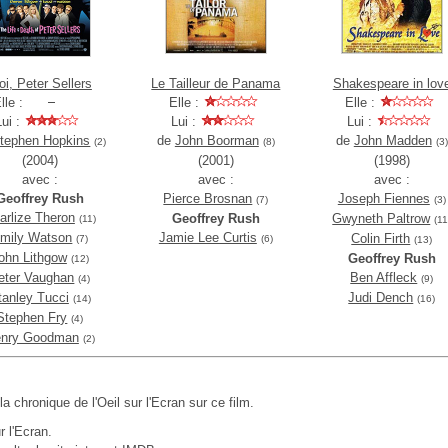
i, Peter Sellers
Le Tailleur de Panama
Shakespeare in lov
lle :
Elle :
Elle :
Lui :
Lui :
Lui :
tephen Hopkins
de
John Boorman
de
John Madden
(2)
(8)
(3)
(2004)
(2001)
(1998)
avec :
avec :
avec :
Geoffrey Rush
Pierce Brosnan
Joseph Fiennes
(7)
(3)
arlize Theron
Geoffrey Rush
Gwyneth Paltrow
(11)
(11
mily Watson
Jamie Lee Curtis
Colin Firth
(7)
(6)
(13)
ohn Lithgow
Geoffrey Rush
(12)
eter Vaughan
Ben Affleck
(4)
(9)
tanley Tucci
Judi Dench
(14)
(16)
Stephen Fry
(4)
nry Goodman
(2)
 la chronique de l'Oeil sur l'Ecran sur ce film.
r l'Ecran.