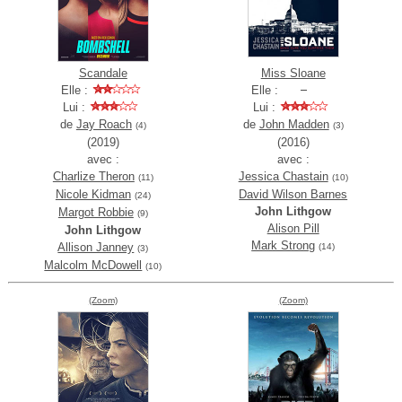
Scandale
Miss Sloane
Elle :
Elle :
Lui :
Lui :
de
Jay Roach
de
John Madden
(4)
(3)
(2019)
(2016)
avec :
avec :
Charlize Theron
Jessica Chastain
(11)
(10)
Nicole Kidman
David Wilson Barnes
(24)
John Lithgow
Margot Robbie
(9)
Alison Pill
John Lithgow
Mark Strong
Allison Janney
(14)
(3)
Malcolm McDowell
(10)
(Zoom)
(Zoom)