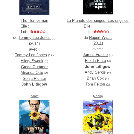
The Homesman
La Planète des singes: Les origines
Elle :
Elle :
Lui :
Lui :
de
Tommy Lee Jones
de
Rupert Wyatt
(2)
(2011)
(2014)
avec :
avec :
James Franco
Tommy Lee Jones
(3)
(12)
Freida Pinto
Hilary Swank
(3)
(5)
John Lithgow
Grace Gummer
Andy Serkis
Miranda Otto
(4)
(2)
Brian Cox
Sonja Richter
(4)
John Lithgow
Tom Felton
(2)
(Zoom)
(Zoom)