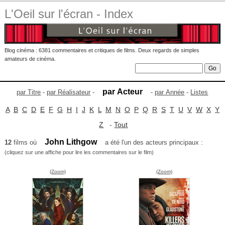
L'Oeil sur l'écran - Index
Blog cinéma : 6381 commentaires et critiques de films. Deux regards de simples
amateurs de cinéma.
par Acteur
par Titre
-
par Réalisateur
-
-
par Année
-
Listes
A
B
C
D
E
F
G
H
I
J
K
L
M
N
O
P
Q
R
S
T
U
V
W
X
Y
Z
-
Tout
John Lithgow
12
films où
a été l'un des acteurs principaux :
(cliquez sur une affiche pour lire les commentaires sur le film)
(Zoom)
(Zoom)