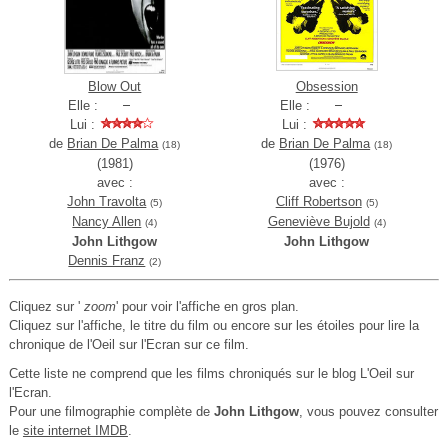
Blow Out
Obsession
Elle :
Elle :
Lui :
Lui :
de
Brian De Palma
de
Brian De Palma
(18)
(18)
(1981)
(1976)
avec :
avec :
John Travolta
Cliff Robertson
(5)
(5)
Nancy Allen
Geneviève Bujold
(4)
(4)
John Lithgow
John Lithgow
Dennis Franz
(2)
Cliquez sur '
zoom
' pour voir l'affiche en gros plan.
Cliquez sur l'affiche, le titre du film ou encore sur les étoiles pour lire la
chronique de l'Oeil sur l'Ecran sur ce film.
Cette liste ne comprend que les films chroniqués sur le blog L'Oeil sur
l'Ecran.
Pour une filmographie complète de
John Lithgow
, vous pouvez consulter
le
site internet IMDB
.