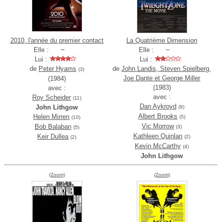
2010, l'année du premier contact
La Quatrième Dimension
Elle :
Elle :
Lui :
Lui :
de
Peter Hyams
de
John Landis, Steven Spielberg,
(3)
Joe Dante et George Miller
(1984)
(1983)
avec :
avec :
Roy Scheider
(11)
Dan Aykroyd
John Lithgow
(9)
Albert Brooks
Helen Mirren
(5)
(10)
Vic Morrow
Bob Balaban
(3)
(5)
Kathleen Quinlan
Keir Dullea
(2)
(2)
Kevin McCarthy
(4)
John Lithgow
(Zoom)
(Zoom)