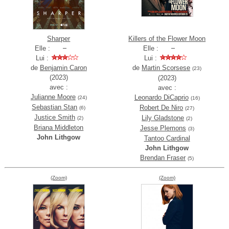
Sharper
Killers of the Flower Moon
Elle :
Elle :
Lui :
Lui :
de
Benjamin Caron
de
Martin Scorsese
(23)
(2023)
(2023)
avec :
avec :
Julianne Moore
Leonardo DiCaprio
(24)
(16)
Sebastian Stan
Robert De Niro
(6)
(27)
Justice Smith
Lily Gladstone
(2)
(2)
Briana Middleton
Jesse Plemons
(3)
John Lithgow
Tantoo Cardinal
John Lithgow
Brendan Fraser
(5)
(Zoom)
(Zoom)