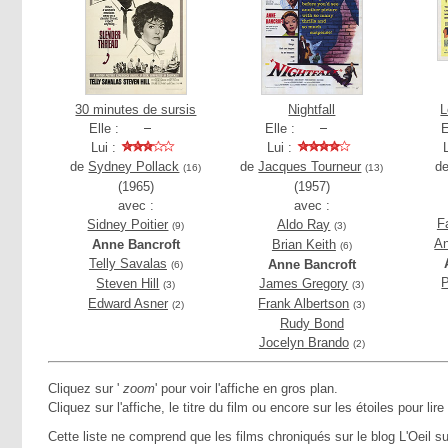
30 minutes de sursis
Nightfall
L
Elle :
Elle :
E
Lui :
Lui :
de
Sydney Pollack
de
Jacques Tourneur
d
(16)
(13)
(1965)
(1957)
avec :
avec :
F
Sidney Poitier
Aldo Ray
(9)
(3)
An
Anne Bancroft
Brian Keith
(6)
Telly Savalas
Anne Bancroft
(6)
P
Steven Hill
James Gregory
(3)
(3)
Edward Asner
Frank Albertson
(2)
(3)
Rudy Bond
Jocelyn Brando
(2)
Cliquez sur '
zoom
' pour voir l'affiche en gros plan.
Cliquez sur l'affiche, le titre du film ou encore sur les étoiles pour lire
Cette liste ne comprend que les films chroniqués sur le blog L'Oeil su