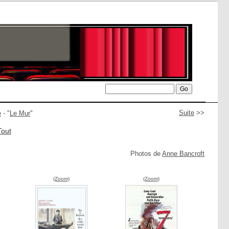
Suite
>>
e
- "
Le Mur
"
Tout
Photos de
Anne Bancroft
(Zoom)
(Zoom)