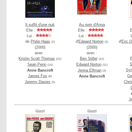
Il suffit d'une nuit
Au nom d'Anna
Elle :
Elle :
E
Lui :
Lui :
de
Philip Haas
d'
Edward Norton
d'
Eric D
(2)
(2)
(2000)
(2000)
avec :
avec :
W
Kristin Scott Thomas
Ben Stiller
(22)
(10)
S
Sean Penn
Edward Norton
(14)
(11)
Syl
Anne Bancroft
Jenna Elfman
(3)
James Fox
Ge
Anne Bancroft
(8)
Jeremy Davies
Chri
(3)
J
(Zoom)
(Zoom)