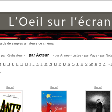
gards de simples amateurs de cinéma.
par Acteur
-
par Réalisateur
-
-
par Année
-
Listes
-
par Pays
-
par Not
B
C
D
E
F
G
H
I
J
K
L
M
N
O
P
Q
R
S
T
U
V
W
X
Y
Z
-
s :
(Zoom)
(Zoom)
(Zoom)