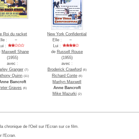
e Roi du racket
New York Confidential
lle :
Elle :
Lui :
Lui :
e
Maxwell Shane
de
Russell Rouse
(1955)
(1955)
avec :
avec :
arley Granger
Broderick Crawford
(7)
(6)
thony Quinn
Richard Conte
(11)
(6)
Anne Bancroft
Marilyn Maxwell
eter Graves
Anne Bancroft
(6)
Mike Mazurki
(2)
 la chronique de l'Oeil sur l'Ecran sur ce film.
r l'Ecran.