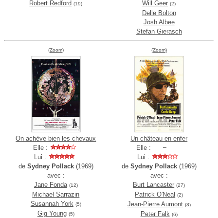
Robert Redford
Will Geer
(19)
(2)
Delle Bolton
Josh Albee
Stefan Gierasch
(Zoom)
(Zoom)
On achève bien les chevaux
Un château en enfer
Elle :
Elle :
Lui :
Lui :
de
Sydney Pollack
(1969)
de
Sydney Pollack
(1969)
avec :
avec :
Jane Fonda
Burt Lancaster
(12)
(27)
Michael Sarrazin
Patrick O'Neal
(2)
Susannah York
Jean-Pierre Aumont
(5)
(8)
Gig Young
Peter Falk
(5)
(6)