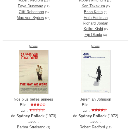
Robert Redford
Robert Mitchum
(19)
(26)
Faye Dunaway
Ken Takakura
(12)
(2)
Cliff Robertson
Brian Keith
(5)
(6)
Max von Sydow
Herb Edelman
(26)
Richard Jordan
Keiko Kishi
(2)
Eiji Okada
(4)
(Zoom)
(Zoom)
Nos plus belles années
Jeremiah Johnson
Elle :
Elle :
Lui :
Lui :
de
Sydney Pollack
(1973)
de
Sydney Pollack
(1972)
avec :
avec :
Barbra Streisand
Robert Redford
(3)
(19)