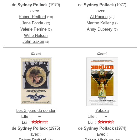
de
Sydney Pollack
(1979)
de
Sydney Pollack
(1977)
avec :
avec :
Robert Redford
Al Pacino
(19)
(20)
Jane Fonda
Marthe Keller
(12)
(12)
Valerie Perrine
Anny Duperey
(2)
(5)
Willie Nelson
John Saxon
(4)
(Zoom)
(Zoom)
Les 3 jours du condor
Yakuza
Elle :
Elle :
Lui :
Lui :
de
Sydney Pollack
(1975)
de
Sydney Pollack
(1974)
avec :
avec :