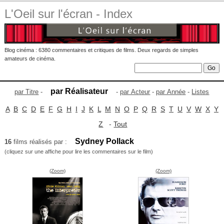
L'Oeil sur l'écran - Index
Blog cinéma : 6380 commentaires et critiques de films. Deux regards de simples
amateurs de cinéma.
par Réalisateur
par Titre
-
-
par Acteur
-
par Année
-
Listes
A
B
C
D
E
F
G
H
I
J
K
L
M
N
O
P
Q
R
S
T
U
V
W
X
Y
Z
-
Tout
Sydney Pollack
16
films réalisés par :
(cliquez sur une affiche pour lire les commentaires sur le film)
(Zoom)
(Zoom)