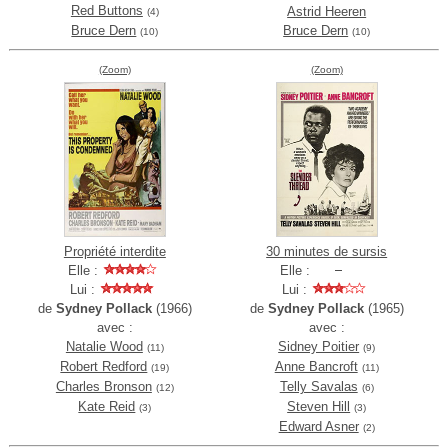
Red Buttons
Astrid Heeren
(4)
Bruce Dern
Bruce Dern
(10)
(10)
(Zoom)
(Zoom)
Propriété interdite
30 minutes de sursis
Elle :
Elle :
Lui :
Lui :
de
Sydney Pollack
(1966)
de
Sydney Pollack
(1965)
avec :
avec :
Natalie Wood
Sidney Poitier
(11)
(9)
Robert Redford
Anne Bancroft
(19)
(11)
Charles Bronson
Telly Savalas
(12)
(6)
Kate Reid
Steven Hill
(3)
(3)
Edward Asner
(2)