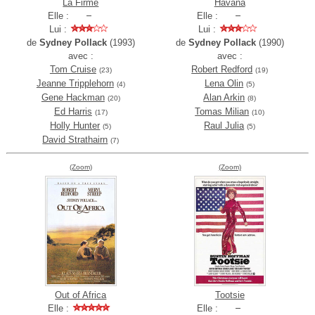
La Firme
Havana
Elle :
Elle :
Lui :
Lui :
de
Sydney Pollack
(1993)
de
Sydney Pollack
(1990)
avec :
avec :
Tom Cruise
Robert Redford
(23)
(19)
Jeanne Tripplehorn
Lena Olin
(4)
(5)
Gene Hackman
Alan Arkin
(20)
(8)
Ed Harris
Tomas Milian
(17)
(10)
Holly Hunter
Raul Julia
(5)
(5)
David Strathairn
(7)
(Zoom)
(Zoom)
Out of Africa
Tootsie
Elle :
Elle :