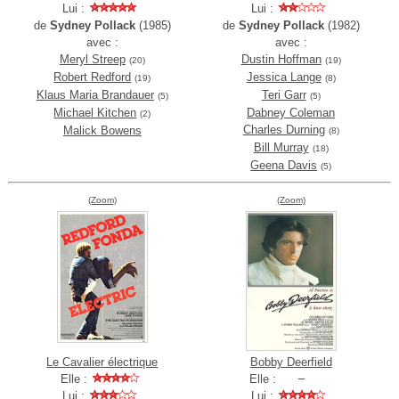
Lui :
Lui :
de
Sydney Pollack
(1985)
de
Sydney Pollack
(1982)
avec :
avec :
Meryl Streep
Dustin Hoffman
(20)
(19)
Robert Redford
Jessica Lange
(19)
(8)
Klaus Maria Brandauer
Teri Garr
(5)
(5)
Michael Kitchen
Dabney Coleman
(2)
Charles Durning
Malick Bowens
(8)
Bill Murray
(18)
Geena Davis
(5)
(Zoom)
(Zoom)
Le Cavalier électrique
Bobby Deerfield
Elle :
Elle :
Lui :
Lui :