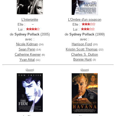
L'Interprète
L'Ombre d'un soupçon
Elle :
Elle :
Lui :
Lui :
de
Sydney Pollack
(2005)
de
Sydney Pollack
(1999)
avec :
avec :
Nicole Kidman
Harrison Ford
(24)
(20)
Sean Penn
Kristin Scott Thomas
(14)
(22)
Catherine Keener
Charles S. Dutton
(6)
Bonnie Hunt
Yvan Attal
(3)
(11)
(Zoom)
(Zoom)