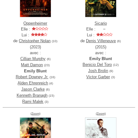
Oppenheimer
Sicario
Elle :
Elle :
Lui :
Lui :
de
Christopher Nolan
de
Denis Villeneuve
(10)
(6)
(2023)
(2015)
avec :
avec :
Cillian Murphy
Emily Blunt
(6)
Benicio Del Toro
Matt Damon
(12)
(23)
Josh Brolin
Emily Blunt
(9)
Robert Downey Jr.
Victor Garber
(16)
(3)
Alden Ehrenreich
(4)
Jason Clarke
(6)
Kenneth Branagh
(15)
Rami Malek
(3)
(Zoom)
(Zoom)