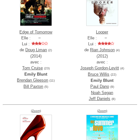
Edge of Tomorrow
Looper
Elle :
Elle :
Lui :
Lui :
de
Doug Liman
de
Rian Johnson
(2)
(4)
(2014)
(2012)
avec :
avec :
Tom Cruise
Joseph Gordon-Levitt
(23)
(4)
Emily Blunt
Bruce Willis
(22)
Brendan Gleeson
Emily Blunt
(11)
Bill Paxton
Paul Dano
(5)
(9)
Noah Segan
Jeff Daniels
(8)
(Zoom)
(Zoom)