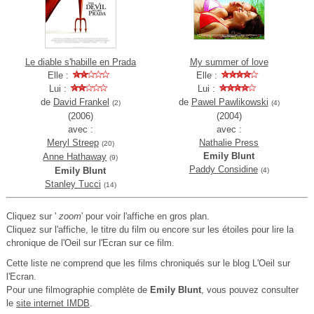
Le diable s'habille en Prada
My summer of love
Elle :
Elle :
Lui :
Lui :
de
David Frankel
de
Pawel Pawlikowski
(2)
(4)
(2006)
(2004)
avec :
avec :
Meryl Streep
Nathalie Press
(20)
Emily Blunt
Anne Hathaway
(9)
Paddy Considine
Emily Blunt
(4)
Stanley Tucci
(14)
Cliquez sur '
zoom
' pour voir l'affiche en gros plan.
Cliquez sur l'affiche, le titre du film ou encore sur les étoiles pour lire la
chronique de l'Oeil sur l'Ecran sur ce film.
Cette liste ne comprend que les films chroniqués sur le blog L'Oeil sur
l'Ecran.
Pour une filmographie complète de
Emily Blunt
, vous pouvez consulter
le
site internet IMDB
.