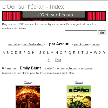
L'Oeil sur l'écran - Index
Blog cinéma : 6380 commentaires et critiques de films. Deux regards de simples
amateurs de cinéma.
par Acteur
par Titre
-
par Réalisateur
-
-
par Année
-
Listes
A
B
C
D
E
F
G
H
I
J
K
L
M
N
O
P
Q
R
S
T
U
V
W
X
Y
Z
-
Tout
Emily Blunt
6
films où
a été l'une des actrices principales :
(cliquez sur une affiche pour lire les commentaires sur le film)
(Zoom)
(Zoom)