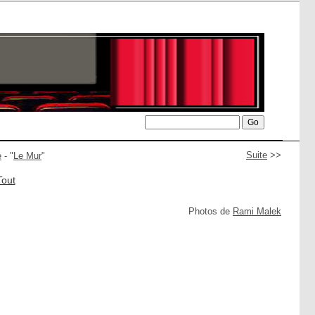
Suite
>>
e
- "
Le Mur
"
Tout
Photos de
Rami Malek