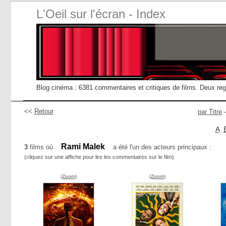
L'Oeil sur l'écran - Index
Blog cinéma : 6381 commentaires et critiques de films. Deux re
<<
Retour
par Titre
A
Rami Malek
3
films où
a été l'un des acteurs principaux :
(cliquez sur une affiche pour lire les commentaires sur le film)
(Zoom)
(Zoom)