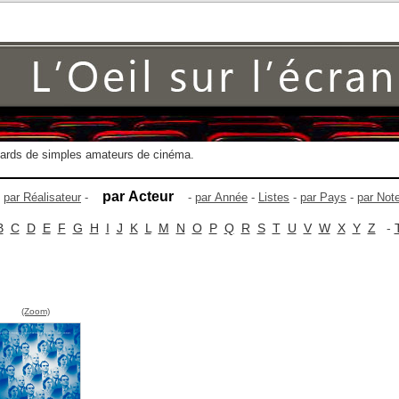
gards de simples amateurs de cinéma.
par Acteur
-
par Réalisateur
-
-
par Année
-
Listes
-
par Pays
-
par Not
B
C
D
E
F
G
H
I
J
K
L
M
N
O
P
Q
R
S
T
U
V
W
X
Y
Z
-
(Zoom)