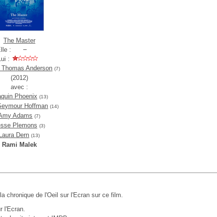
The Master
lle :
Lui :
l Thomas Anderson
(7)
(2012)
avec :
aquin Phoenix
(13)
 Seymour Hoffman
(14)
Amy Adams
(7)
esse Plemons
(3)
Laura Dern
(13)
Rami Malek
 la chronique de l'Oeil sur l'Ecran sur ce film.
r l'Ecran.