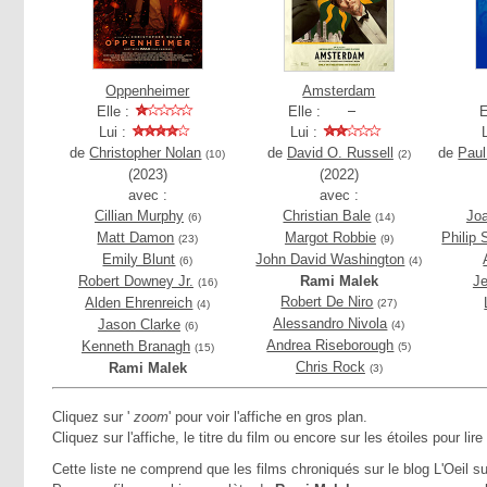
Oppenheimer
Amsterdam
Elle :
Elle :
E
Lui :
Lui :
de
Christopher Nolan
de
David O. Russell
de
Pau
(10)
(2)
(2023)
(2022)
avec :
avec :
Cillian Murphy
Christian Bale
Jo
(6)
(14)
Matt Damon
Margot Robbie
Philip
(23)
(9)
Emily Blunt
John David Washington
(6)
(4)
Robert Downey Jr.
Rami Malek
J
(16)
Robert De Niro
Alden Ehrenreich
(27)
(4)
Alessandro Nivola
Jason Clarke
(4)
(6)
Andrea Riseborough
Kenneth Branagh
(5)
(15)
Chris Rock
Rami Malek
(3)
Cliquez sur '
zoom
' pour voir l'affiche en gros plan.
Cliquez sur l'affiche, le titre du film ou encore sur les étoiles pour lire
Cette liste ne comprend que les films chroniqués sur le blog L'Oeil su