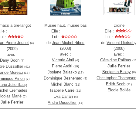
macs à tire-larigot
Musée haut, musée bas
Didine
lle :
Elle :
Elle :
Lui :
Lui :
Lui :
an-Pierre Jeunet
de
Jean-Michel Ribes
de
Vincent Dietsch
(4)
(2008)
(2008)
(2009)
avec :
avec :
avec :
Victoria Abril
Géraldine Pailhas
Dany Boon
(4)
(1
(4)
Pierre Arditi
Julie Ferrier
ré Dussollier
(19)
(41)
Benjamin Biolay
Josiane Balasko
lande Moreau
(9)
(17)
(13)
Christopher Thompso
Dominique Besnehard
minique Pinon
(4)
(7)
Edith Scob
Michel Blanc
arie-Julie Baup
(11)
(21)
Élodie Bollée
ichel Crémadès
Isabelle Carré
(21)
icolas Marié
Eva Darlan
(6)
(4)
Julie Ferrier
André Dussollier
(41)