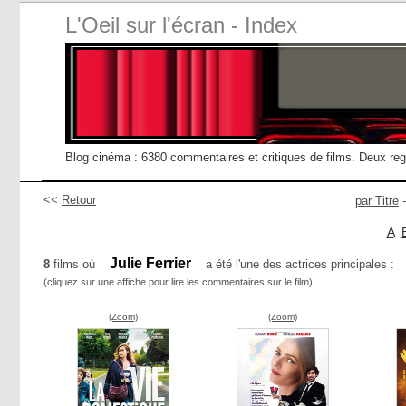
L'Oeil sur l'écran - Index
Blog cinéma : 6380 commentaires et critiques de films. Deux re
<<
Retour
par Titre
A
Julie Ferrier
8
films où
a été l'une des actrices principales :
(cliquez sur une affiche pour lire les commentaires sur le film)
(Zoom)
(Zoom)