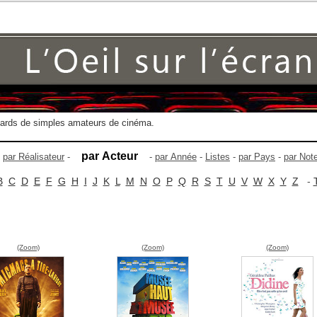
gards de simples amateurs de cinéma.
par Acteur
-
par Réalisateur
-
-
par Année
-
Listes
-
par Pays
-
par Not
B
C
D
E
F
G
H
I
J
K
L
M
N
O
P
Q
R
S
T
U
V
W
X
Y
Z
-
(Zoom)
(Zoom)
(Zoom)