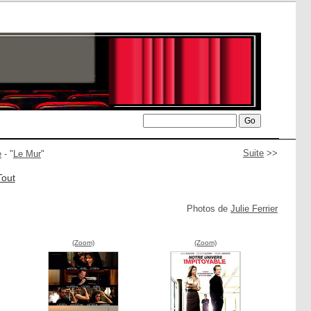
Suite
>>
e
- "
Le Mur
"
Tout
Photos de
Julie Ferrier
(Zoom)
(Zoom)