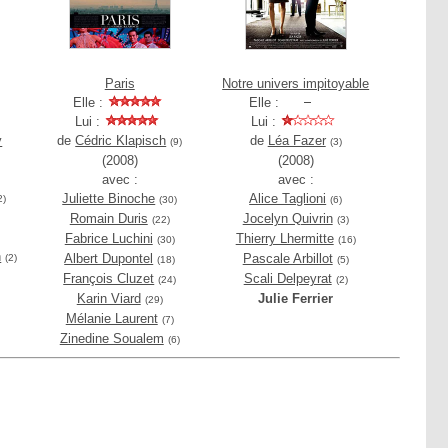
Paris
Notre univers impitoyable
Elle :
Elle :
Lui :
Lui :
y
de
Cédric Klapisch
de
Léa Fazer
(9)
(3)
(2008)
(2008)
avec :
avec :
Juliette Binoche
Alice Taglioni
2)
(30)
(6)
Romain Duris
Jocelyn Quivrin
(22)
(3)
Fabrice Luchini
Thierry Lhermitte
(30)
(16)
n
Albert Dupontel
Pascale Arbillot
(2)
(18)
(5)
François Cluzet
Scali Delpeyrat
(24)
(2)
Karin Viard
Julie Ferrier
(29)
Mélanie Laurent
(7)
Zinedine Soualem
(6)