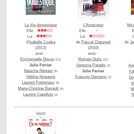
La Vie domestique
L'Arnacoeur
Mic
Elle :
Elle :
E
Lui :
Lui :
d'
Isabelle Czajka
de
Pascal Chaumeil
de
Je
(2013)
(2010)
avec :
avec :
Emmanuelle Devos
Romain Duris
(23)
(22)
Julie Ferrier
Vanessa Paradis
And
(3)
Natacha Régnier
Julie Ferrier
Yo
(9)
Héléna Noguerra
François Damiens
Do
(3)
Laurent Poitrenaux
(9)
M
Marie-Christine Barrault
M
(6)
Laurent Capelluto
N
(4)
(Zoom)