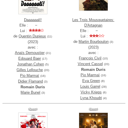
Daaaaaalí!
Les Trois Mousquetaires:
Elle :
D'Artagnan
Lui :
Elle :
de
Quentin Dupieux
Lui :
(11)
de
Martin Bourboulon
(2023)
(3)
avec :
(2023)
Anaïs Demoustier
avec :
(21)
François Civil
Edouard Baer
(10)
(17)
Vincent Cassel
Jonathan Cohen
(20)
(5)
Romain Duris
Gilles Lellouche
(20)
Pio Marmaï
Pio Marmaï
(16)
(16)
Eva Green
Didier Flamand
(8)
(3)
Louis Garrel
Romain Duris
(28)
Vicky Krieps
Marie Bunel
(6)
(3)
Lyna Khoudri
(4)
(Zoom)
(Zoom)