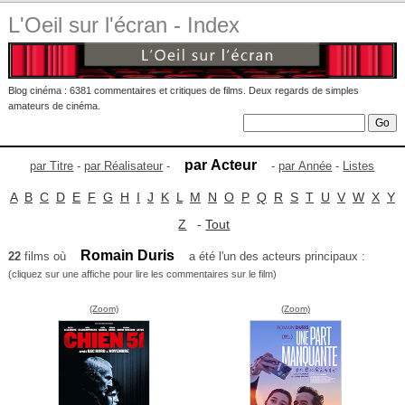
L'Oeil sur l'écran - Index
Blog cinéma : 6381 commentaires et critiques de films. Deux regards de simples
amateurs de cinéma.
par Acteur
par Titre
-
par Réalisateur
-
-
par Année
-
Listes
A
B
C
D
E
F
G
H
I
J
K
L
M
N
O
P
Q
R
S
T
U
V
W
X
Y
Z
-
Tout
Romain Duris
22
films où
a été l'un des acteurs principaux :
(cliquez sur une affiche pour lire les commentaires sur le film)
(Zoom)
(Zoom)