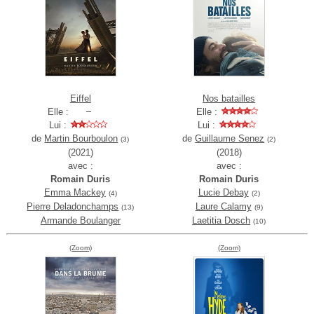
Eiffel
Nos batailles
Elle :
Elle :
Lui :
Lui :
de
Martin Bourboulon
de
Guillaume Senez
(3)
(2)
(2021)
(2018)
avec :
avec :
Romain Duris
Romain Duris
Emma Mackey
Lucie Debay
(4)
(2)
Pierre Deladonchamps
Laure Calamy
(13)
(9)
Armande Boulanger
Laetitia Dosch
(10)
(Zoom)
(Zoom)