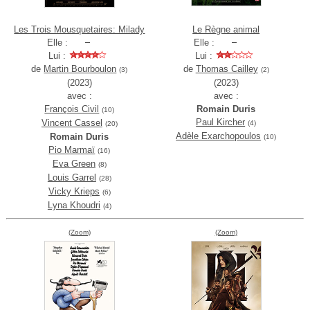
Les Trois Mousquetaires: Milady
Le Règne animal
Elle :
Elle :
Lui :
Lui :
de
Martin Bourboulon
de
Thomas Cailley
(3)
(2)
(2023)
(2023)
avec :
avec :
François Civil
Romain Duris
(10)
Paul Kircher
Vincent Cassel
(4)
(20)
Adèle Exarchopoulos
Romain Duris
(10)
Pio Marmaï
(16)
Eva Green
(8)
Louis Garrel
(28)
Vicky Krieps
(6)
Lyna Khoudri
(4)
(Zoom)
(Zoom)