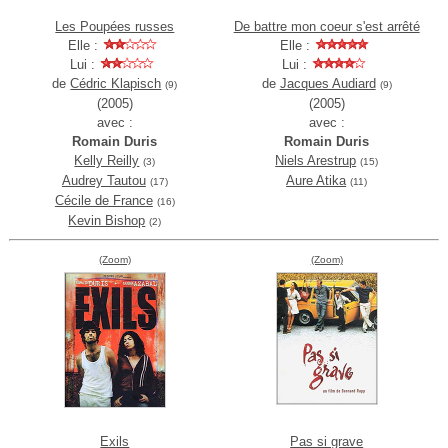
Les Poupées russes
De battre mon coeur s'est arrêté
Elle :
Elle :
Lui :
Lui :
de
Cédric Klapisch
de
Jacques Audiard
(9)
(9)
(2005)
(2005)
avec :
avec :
Romain Duris
Romain Duris
Kelly Reilly
Niels Arestrup
(3)
(15)
Audrey Tautou
Aure Atika
(17)
(11)
Cécile de France
(16)
Kevin Bishop
(2)
(Zoom)
(Zoom)
Exils
Pas si grave