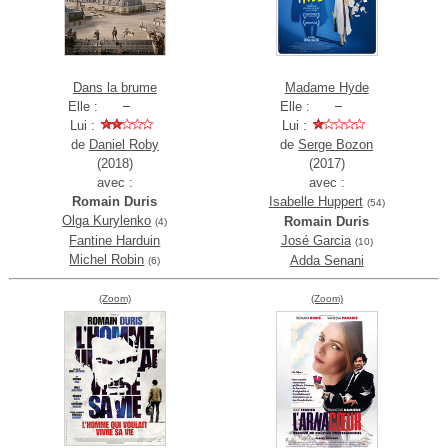
Dans la brume
Madame Hyde
Elle :
Elle :
Lui :
Lui :
de
Daniel Roby
de
Serge Bozon
(2018)
(2017)
avec :
avec :
Romain Duris
Isabelle Huppert
(54)
Olga Kurylenko
Romain Duris
(4)
Fantine Harduin
José Garcia
(10)
Michel Robin
Adda Senani
(6)
(Zoom)
(Zoom)