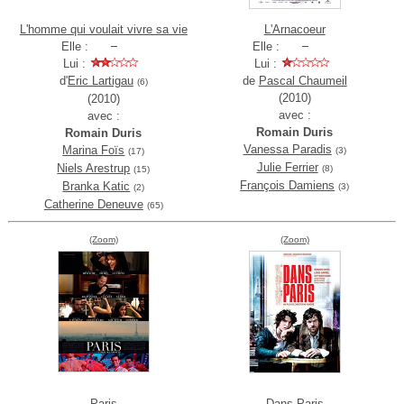
L'homme qui voulait vivre sa vie
L'Arnacoeur
Elle :
Elle :
Lui :
Lui :
d'
Eric Lartigau
de
Pascal Chaumeil
(6)
(2010)
(2010)
avec :
avec :
Romain Duris
Romain Duris
Vanessa Paradis
Marina Foïs
(3)
(17)
Julie Ferrier
Niels Arestrup
(8)
(15)
François Damiens
Branka Katic
(3)
(2)
Catherine Deneuve
(65)
(Zoom)
(Zoom)
Paris
Dans Paris