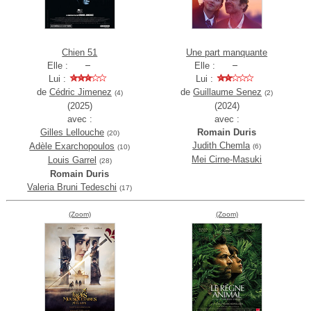
Chien 51
Une part manquante
Elle :
Elle :
Lui :
Lui :
de
Cédric Jimenez
de
Guillaume Senez
(4)
(2)
(2025)
(2024)
avec :
avec :
Gilles Lellouche
Romain Duris
(20)
Judith Chemla
Adèle Exarchopoulos
(6)
(10)
Mei Cirne-Masuki
Louis Garrel
(28)
Romain Duris
Valeria Bruni Tedeschi
(17)
(Zoom)
(Zoom)