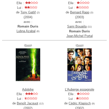
Elle :
Elle :
Lui :
Lui :
de
Tony Gatlif
de
Bernard Rapp
(2)
(3)
(2004)
(2003)
avec :
avec :
Romain Duris
Sami Bouajila
(11)
Lubna Azabal
Romain Duris
(8)
Jean-Michel Portal
(Zoom)
(Zoom)
Adolphe
L'Auberge espagnole
Elle :
Elle :
Lui :
Lui :
de
Benoît Jacquot
de
Cédric Klapisch
(12)
(9)
(2002)
(2002)