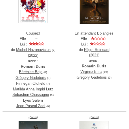
Coupez!
En attendant Bojangles
Elle :
Elle :
Lui :
Lui :
de
Michel Hazanavicius
de
Régis Roinsard
(7)
(2021)
(2022)
avec :
avec :
Romain Duris
Romain Duris
Virginie Efira
Bérénice Bejo
(16)
(8)
Grégory Gadebois
Grégory Gadebois
(9)
(9)
Finnegan Oldfield
(7)
Matilda Anna Ingrid Lutz
Sébastien Chassagne
(5)
Lyès Salem
Jean-Pascal Zadi
(6)
(Zoom)
(Zoom)