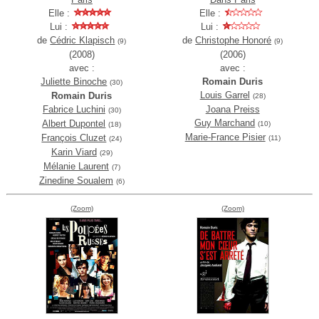
Elle :
Elle :
Lui :
Lui :
de
Cédric Klapisch
de
Christophe Honoré
(9)
(9)
(2008)
(2006)
avec :
avec :
Juliette Binoche
Romain Duris
(30)
Louis Garrel
Romain Duris
(28)
Fabrice Luchini
Joana Preiss
(30)
Guy Marchand
Albert Dupontel
(10)
(18)
Marie-France Pisier
François Cluzet
(11)
(24)
Karin Viard
(29)
Mélanie Laurent
(7)
Zinedine Soualem
(6)
(Zoom)
(Zoom)