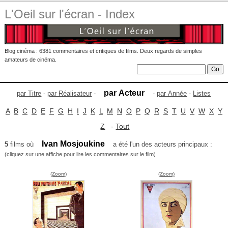
L'Oeil sur l'écran - Index
Blog cinéma : 6381 commentaires et critiques de films. Deux regards de simples
amateurs de cinéma.
par Acteur
par Titre
-
par Réalisateur
-
-
par Année
-
Listes
A
B
C
D
E
F
G
H
I
J
K
L
M
N
O
P
Q
R
S
T
U
V
W
X
Y
Z
-
Tout
Ivan Mosjoukine
5
films où
a été l'un des acteurs principaux :
(cliquez sur une affiche pour lire les commentaires sur le film)
(Zoom)
(Zoom)