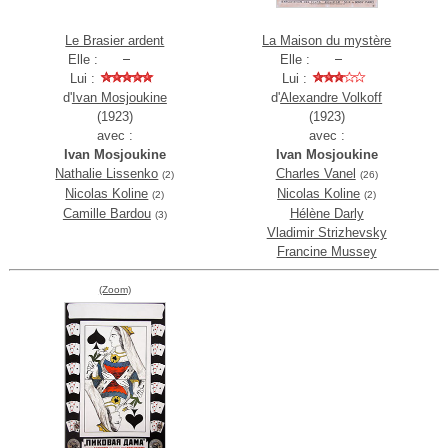
Le Brasier ardent
La Maison du mystère
Elle :
Elle :
Lui :
Lui :
d'
Ivan Mosjoukine
d'
Alexandre Volkoff
(1923)
(1923)
avec :
avec :
Ivan Mosjoukine
Ivan Mosjoukine
Nathalie Lissenko
Charles Vanel
(2)
(26)
Nicolas Koline
Nicolas Koline
(2)
(2)
Camille Bardou
Hélène Darly
(3)
Vladimir Strizhevsky
Francine Mussey
(Zoom)