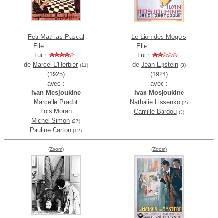
Feu Mathias Pascal
Le Lion des Mogols
Elle :
Elle :
Lui :
Lui :
de
Marcel L'Herbier
de
Jean Epstein
(11)
(3)
(1925)
(1924)
avec :
avec :
Ivan Mosjoukine
Ivan Mosjoukine
Marcelle Pradot
Nathalie Lissenko
(2)
Lois Moran
Camille Bardou
(3)
Michel Simon
(27)
Pauline Carton
(12)
(Zoom)
(Zoom)