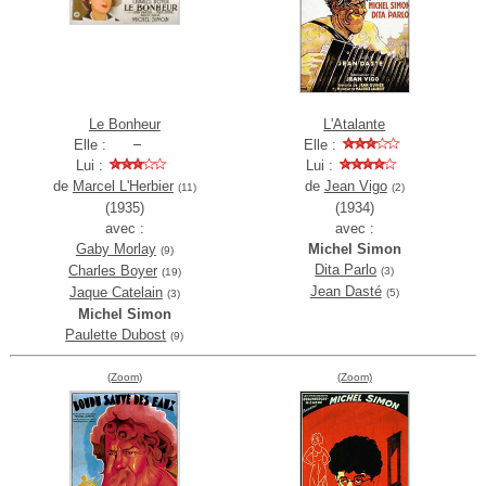
Le Bonheur
L'Atalante
Elle :
Elle :
Lui :
Lui :
de
Marcel L'Herbier
de
Jean Vigo
(11)
(2)
(1935)
(1934)
avec :
avec :
Gaby Morlay
Michel Simon
(9)
Dita Parlo
Charles Boyer
(3)
(19)
Jean Dasté
Jaque Catelain
(5)
(3)
Michel Simon
Paulette Dubost
(9)
(Zoom)
(Zoom)