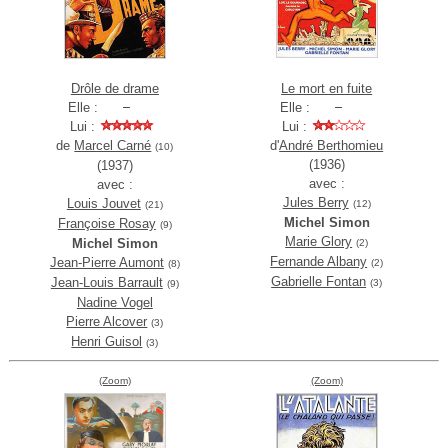
Drôle de drame
Le mort en fuite
Elle :
Elle :
Lui :
Lui :
de
Marcel Carné
d'
André Berthomieu
(10)
(1936)
(1937)
avec :
avec :
Jules Berry
Louis Jouvet
(12)
(21)
Michel Simon
Françoise Rosay
(9)
Marie Glory
Michel Simon
(2)
Fernande Albany
Jean-Pierre Aumont
(2)
(8)
Gabrielle Fontan
Jean-Louis Barrault
(3)
(9)
Nadine Vogel
Pierre Alcover
(3)
Henri Guisol
(3)
(Zoom)
(Zoom)