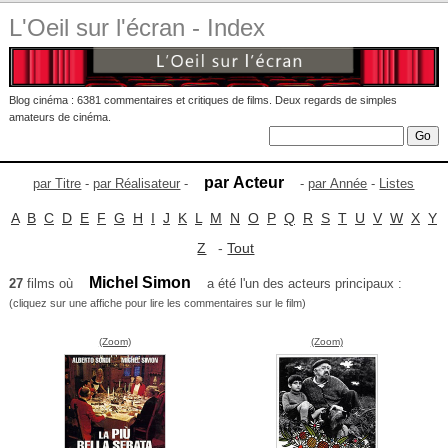
L'Oeil sur l'écran - Index
Blog cinéma : 6381 commentaires et critiques de films. Deux regards de simples
amateurs de cinéma.
par Acteur
par Titre
-
par Réalisateur
-
-
par Année
-
Listes
A
B
C
D
E
F
G
H
I
J
K
L
M
N
O
P
Q
R
S
T
U
V
W
X
Y
Z
-
Tout
Michel Simon
27
films où
a été l'un des acteurs principaux :
(cliquez sur une affiche pour lire les commentaires sur le film)
(Zoom)
(Zoom)