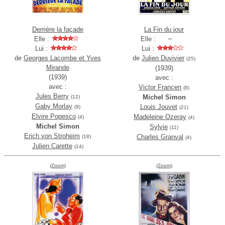
Derrière la façade
La Fin du jour
Elle :
Elle :
Lui :
Lui :
de
Georges Lacombe et Yves
de
Julien Duvivier
(25)
Mirande
(1939)
(1939)
avec :
avec :
Victor Francen
(8)
Jules Berry
Michel Simon
(12)
Gaby Morlay
Louis Jouvet
(9)
(21)
Elvire Popesco
Madeleine Ozeray
(4)
(4)
Michel Simon
Sylvie
(11)
Erich von Stroheim
Charles Granval
(18)
(4)
Julien Carette
(14)
(Zoom)
(Zoom)