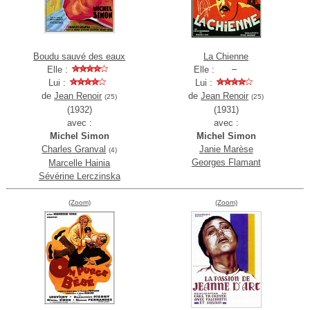
Boudu sauvé des eaux
La Chienne
Elle :
Elle :
Lui :
Lui :
de
Jean Renoir
de
Jean Renoir
(25)
(25)
(1932)
(1931)
avec :
avec :
Michel Simon
Michel Simon
Charles Granval
Janie Marèse
(4)
Georges Flamant
Marcelle Hainia
Sévérine Lerczinska
(Zoom)
(Zoom)