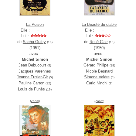
La Poison
La Beauté du diable
Elle :
Elle :
Lui :
Lui :
de
Sacha Guitry
de
René Clair
(16)
(16)
(1951)
(1950)
avec :
avec :
Michel Simon
Michel Simon
Jean Debucourt
Gérard Philipe
(5)
(18)
Jacques Varennes
Nicole Besnard
Jeanne Fusier-Gir
Simone Valère
(5)
(5)
Pauline Carton
Carlo Ninchi
(12)
(2)
Louis de Funès
(19)
(Zoom)
(Zoom)