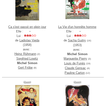
Ça s'est passé en plein jour
La Vie d'un honnête homme
Elle :
Elle :
Lui :
Lui :
de
Ladislao Vajda
de
Sacha Guitry
(16)
(1958)
(1953)
avec :
avec :
Heinz Rühmann
Michel Simon
(2)
Siegfried Lowitz
Marguerite Pierry
(3)
Michel Simon
Louis de Funès
(19)
Gert Fröbe
Claude Gensac
(9)
(4)
Pauline Carton
(12)
(Zoom)
(Zoom)