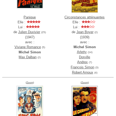
Panique
Circonstances atténuantes
Elle :
Elle :
Lui :
Lui :
de
Julien Duvivier
de
Jean Boyer
(25)
(2)
(1947)
(1939)
avec :
avec :
Viviane Romance
Michel Simon
(5)
Arletty
Michel Simon
(14)
Max Dalban
Dorville
(2)
Andrex
(7)
François Simon
(3)
Robert Arnoux
(4)
(Zoom)
(Zoom)