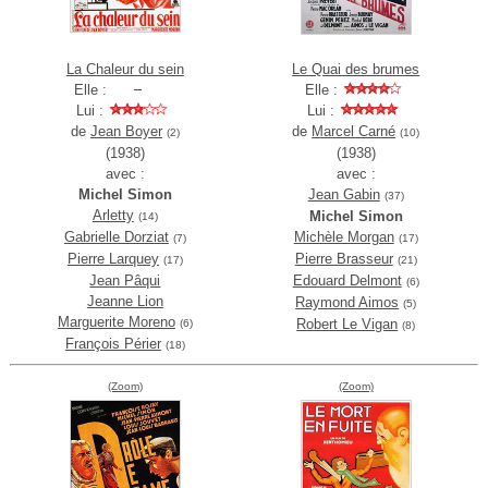
La Chaleur du sein
Le Quai des brumes
Elle :
Elle :
Lui :
Lui :
de
Jean Boyer
de
Marcel Carné
(2)
(10)
(1938)
(1938)
avec :
avec :
Michel Simon
Jean Gabin
(37)
Arletty
Michel Simon
(14)
Gabrielle Dorziat
Michèle Morgan
(7)
(17)
Pierre Larquey
Pierre Brasseur
(17)
(21)
Jean Pâqui
Edouard Delmont
(6)
Jeanne Lion
Raymond Aimos
(5)
Marguerite Moreno
Robert Le Vigan
(6)
(8)
François Périer
(18)
(Zoom)
(Zoom)