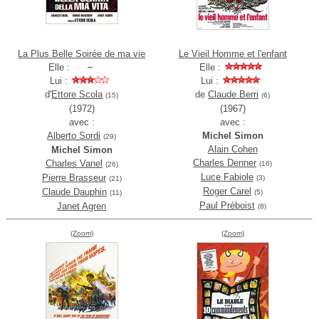
La Plus Belle Soirée de ma vie
Le Vieil Homme et l'enfant
Elle :
Elle :
Lui :
Lui :
d'
Ettore Scola
de
Claude Berri
(15)
(6)
(1972)
(1967)
avec :
avec :
Alberto Sordi
Michel Simon
(29)
Alain Cohen
Michel Simon
Charles Denner
Charles Vanel
(16)
(26)
Luce Fabiole
Pierre Brasseur
(3)
(21)
Roger Carel
Claude Dauphin
(5)
(11)
Paul Préboist
Janet Agren
(8)
(Zoom)
(Zoom)