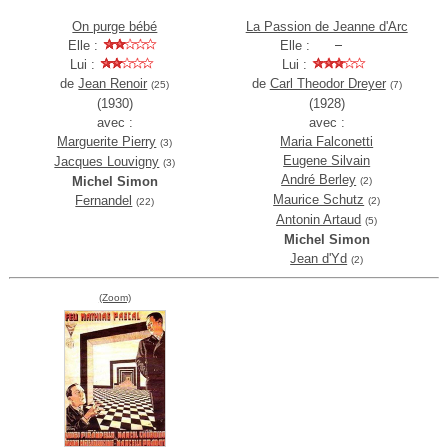
On purge bébé
La Passion de Jeanne d'Arc
Elle :
Elle :
Lui :
Lui :
de
Jean Renoir
de
Carl Theodor Dreyer
(25)
(7)
(1930)
(1928)
avec :
avec :
Marguerite Pierry
Maria Falconetti
(3)
Eugene Silvain
Jacques Louvigny
(3)
André Berley
Michel Simon
(2)
Maurice Schutz
Fernandel
(2)
(22)
Antonin Artaud
(5)
Michel Simon
Jean d'Yd
(2)
(Zoom)