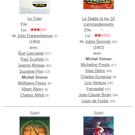
Le Train
Le Diable et les 10
Elle :
commandements
Lui :
Elle :
de
John Frankenheimer
Lui :
(7)
de
Julien Duvivier
(1964)
(25)
avec :
(1962)
Burt Lancaster
avec :
(27)
Michel Simon
Paul Scofield
(2)
Micheline Presle
Jeanne Moreau
(17)
(32)
Alain Delon
Suzanne Flon
(30)
(12)
Charles Aznavour
Michel Simon
(6)
Lino Ventura
Wolfgang Preiss
(25)
(5)
Fernandel
Albert Rémy
(22)
(4)
Jean-Claude Brialy
Charles Millot
(28)
(3)
Louis de Funès
(19)
(Zoom)
(Zoom)