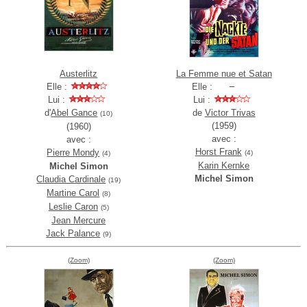
Austerlitz
La Femme nue et Satan
Elle :
Elle :
Lui :
Lui :
d'
Abel Gance
de
Victor Trivas
(10)
(1959)
(1960)
avec :
avec :
Horst Frank
Pierre Mondy
(4)
(4)
Karin Kernke
Michel Simon
Michel Simon
Claudia Cardinale
(19)
Martine Carol
(8)
Leslie Caron
(5)
Jean Mercure
Jack Palance
(9)
(Zoom)
(Zoom)