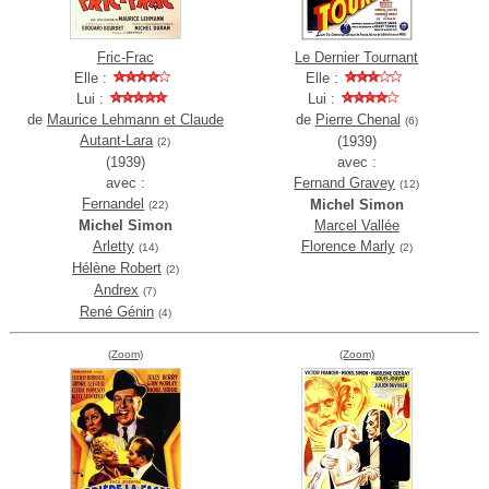
Fric-Frac
Le Dernier Tournant
Elle :
Elle :
Lui :
Lui :
de
Maurice Lehmann et Claude
de
Pierre Chenal
(6)
Autant-Lara
(1939)
(2)
(1939)
avec :
avec :
Fernand Gravey
(12)
Fernandel
Michel Simon
(22)
Michel Simon
Marcel Vallée
Arletty
Florence Marly
(14)
(2)
Hélène Robert
(2)
Andrex
(7)
René Génin
(4)
(Zoom)
(Zoom)