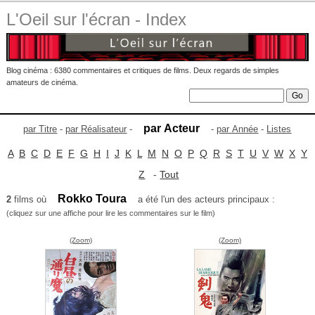
L'Oeil sur l'écran - Index
Blog cinéma : 6380 commentaires et critiques de films. Deux regards de simples
amateurs de cinéma.
par Acteur
par Titre
-
par Réalisateur
-
-
par Année
-
Listes
A
B
C
D
E
F
G
H
I
J
K
L
M
N
O
P
Q
R
S
T
U
V
W
X
Y
Z
-
Tout
Rokko Toura
2
films où
a été l'un des acteurs principaux :
(cliquez sur une affiche pour lire les commentaires sur le film)
(Zoom)
(Zoom)