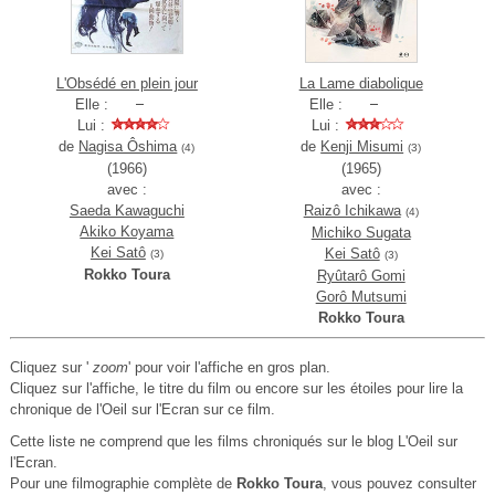
L'Obsédé en plein jour
La Lame diabolique
Elle :
Elle :
Lui :
Lui :
de
Nagisa Ôshima
de
Kenji Misumi
(4)
(3)
(1966)
(1965)
avec :
avec :
Saeda Kawaguchi
Raizô Ichikawa
(4)
Akiko Koyama
Michiko Sugata
Kei Satô
Kei Satô
(3)
(3)
Rokko Toura
Ryûtarô Gomi
Gorô Mutsumi
Rokko Toura
Cliquez sur '
zoom
' pour voir l'affiche en gros plan.
Cliquez sur l'affiche, le titre du film ou encore sur les étoiles pour lire la
chronique de l'Oeil sur l'Ecran sur ce film.
Cette liste ne comprend que les films chroniqués sur le blog L'Oeil sur
l'Ecran.
Pour une filmographie complète de
Rokko Toura
, vous pouvez consulter