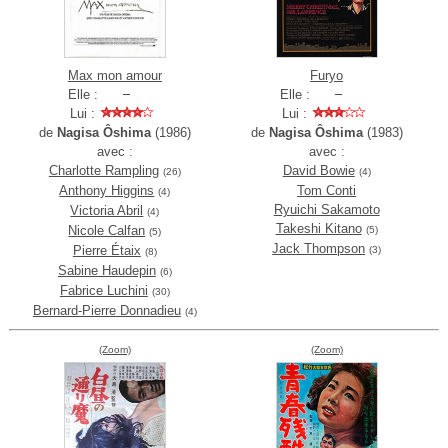
Max mon amour
Furyo
Elle :
Elle :
Lui :
Lui :
de
Nagisa Ôshima
(1986)
de
Nagisa Ôshima
(1983)
avec :
avec :
Charlotte Rampling
David Bowie
(26)
(4)
Anthony Higgins
Tom Conti
(4)
Ryuichi Sakamoto
Victoria Abril
(4)
Takeshi Kitano
Nicole Calfan
(5)
(5)
Jack Thompson
Pierre Étaix
(3)
(8)
Sabine Haudepin
(6)
Fabrice Luchini
(30)
Bernard-Pierre Donnadieu
(4)
(Zoom)
(Zoom)