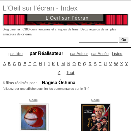
L'Oeil sur l'écran - Index
Blog cinéma : 6380 commentaires et critiques de films. Deux regards de simples
amateurs de cinéma.
par Réalisateur
par Titre
-
-
par Acteur
-
par Année
-
Listes
A
B
C
D
E
F
G
H
I
J
K
L
M
N
O
P
Q
R
S
T
U
V
W
X
Y
Z
-
Tout
Nagisa Ôshima
4
films réalisés par :
(cliquez sur une affiche pour lire les commentaires sur le film)
(Zoom)
(Zoom)