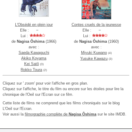
L'Obsédé en plein jour
Contes cruels de la jeunesse
Elle :
Elle :
Lui :
Lui :
de
Nagisa Ôshima
(1966)
de
Nagisa Ôshima
(1960)
avec :
avec :
Saeda Kawaguchi
Miyuki Kuwano
(4)
Akiko Koyama
Yusuke Kawazu
(3)
Kei Satô
(3)
Rokko Toura
(2)
Cliquez sur '
zoom
' pour voir l'affiche en gros plan.
Cliquez sur l'affiche, le titre du film ou encore sur les étoiles pour lire la
chronique de l'Oeil sur l'Ecran sur ce film.
Cette liste de films ne comprend que les films chroniqués sur le blog
L'Oeil sur l'Ecran.
Voir aussi la
filmographie complète de
Nagisa Ôshima
sur le site IMDB.