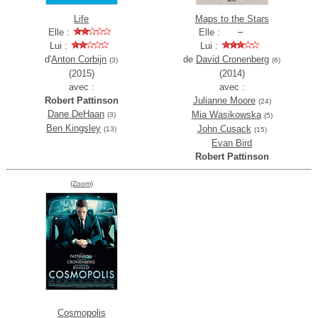
Life
Maps to the Stars
Elle :
Elle :
Lui :
Lui :
d'
Anton Corbijn
de
David Cronenberg
(3)
(6)
(2015)
(2014)
avec :
avec :
Robert Pattinson
Julianne Moore
(24)
Dane DeHaan
Mia Wasikowska
(3)
(5)
Ben Kingsley
John Cusack
(13)
(15)
Evan Bird
Robert Pattinson
(Zoom)
Cosmopolis