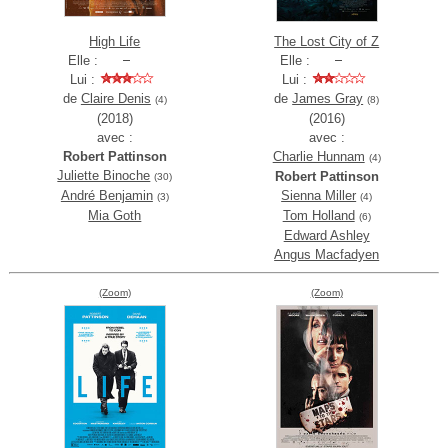
High Life
The Lost City of Z
Elle :
Elle :
Lui :
Lui :
de
Claire Denis
de
James Gray
(4)
(8)
(2018)
(2016)
avec :
avec :
Robert Pattinson
Charlie Hunnam
(4)
Juliette Binoche
Robert Pattinson
(30)
André Benjamin
Sienna Miller
(3)
(4)
Mia Goth
Tom Holland
(6)
Edward Ashley
Angus Macfadyen
(Zoom)
(Zoom)