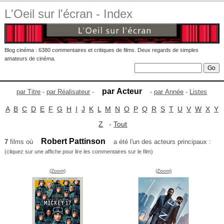
L'Oeil sur l'écran - Index
Blog cinéma : 6380 commentaires et critiques de films. Deux regards de simples
amateurs de cinéma.
par Acteur
par Titre
-
par Réalisateur
-
-
par Année
-
Listes
A
B
C
D
E
F
G
H
I
J
K
L
M
N
O
P
Q
R
S
T
U
V
W
X
Y
Z
-
Tout
Robert Pattinson
7
films où
a été l'un des acteurs principaux :
(cliquez sur une affiche pour lire les commentaires sur le film)
(Zoom)
(Zoom)