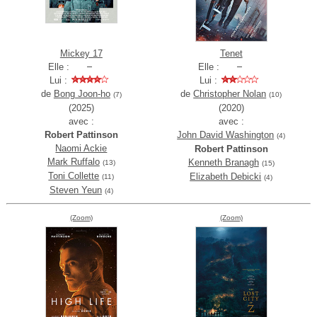
Mickey 17
Tenet
Elle :
Elle :
Lui :
Lui :
de
Bong Joon-ho
de
Christopher Nolan
(7)
(10)
(2025)
(2020)
avec :
avec :
Robert Pattinson
John David Washington
(4)
Naomi Ackie
Robert Pattinson
Mark Ruffalo
Kenneth Branagh
(13)
(15)
Toni Collette
Elizabeth Debicki
(11)
(4)
Steven Yeun
(4)
(Zoom)
(Zoom)