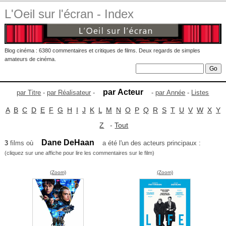
L'Oeil sur l'écran - Index
Blog cinéma : 6380 commentaires et critiques de films. Deux regards de simples
amateurs de cinéma.
par Acteur
par Titre
-
par Réalisateur
-
-
par Année
-
Listes
A
B
C
D
E
F
G
H
I
J
K
L
M
N
O
P
Q
R
S
T
U
V
W
X
Y
Z
-
Tout
Dane DeHaan
3
films où
a été l'un des acteurs principaux :
(cliquez sur une affiche pour lire les commentaires sur le film)
(Zoom)
(Zoom)