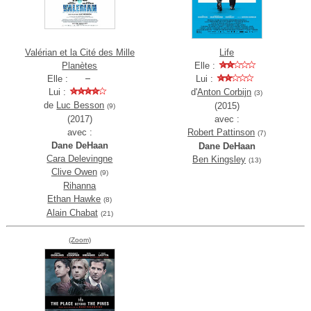
Valérian et la Cité des Mille
Life
Planètes
Elle :
Elle :
Lui :
Lui :
d'
Anton Corbijn
(3)
de
Luc Besson
(2015)
(9)
(2017)
avec :
avec :
Robert Pattinson
(7)
Dane DeHaan
Dane DeHaan
Cara Delevingne
Ben Kingsley
(13)
Clive Owen
(9)
Rihanna
Ethan Hawke
(8)
Alain Chabat
(21)
(Zoom)