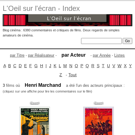
L'Oeil sur l'écran - Index
Blog cinéma : 6380 commentaires et critiques de films. Deux regards de simples
amateurs de cinéma.
par Acteur
par Titre
-
par Réalisateur
-
-
par Année
-
Listes
A
B
C
D
E
F
G
H
I
J
K
L
M
N
O
P
Q
R
S
T
U
V
W
X
Y
Z
-
Tout
Henri Marchand
3
films où
a été l'un des acteurs principaux :
(cliquez sur une affiche pour lire les commentaires sur le film)
(Zoom)
(Zoom)