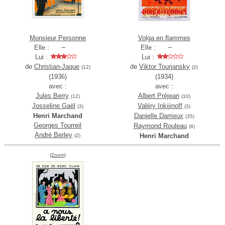
Monsieur Personne
Volga en flammes
Elle :
Elle :
Lui :
Lui :
de
Christian-Jaque
de
Viktor Tourjansky
(12)
(2)
(1936)
(1934)
avec :
avec :
Jules Berry
Albert Préjean
(12)
(10)
Josseline Gaël
Valéry Inkijinoff
(3)
(3)
Henri Marchand
Danielle Darrieux
(35)
Georges Tourreil
Raymond Rouleau
(6)
André Berley
Henri Marchand
(2)
(Zoom)