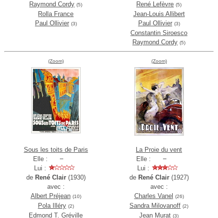
Raymond Cordy
René Lefèvre
(5)
(5)
Rolla France
Jean-Louis Allibert
Paul Ollivier
Paul Ollivier
(3)
(3)
Constantin Siroesco
Raymond Cordy
(5)
(Zoom)
(Zoom)
Sous les toits de Paris
La Proie du vent
Elle :
Elle :
Lui :
Lui :
de
René Clair
(1930)
de
René Clair
(1927)
avec :
avec :
Albert Préjean
Charles Vanel
(10)
(26)
Pola Illéry
Sandra Milovanoff
(2)
(2)
Edmond T. Gréville
Jean Murat
(3)