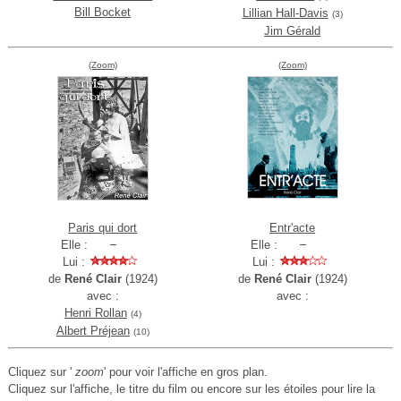
Bill Bocket
Lillian Hall-Davis
(3)
Jim Gérald
(Zoom)
(Zoom)
Paris qui dort
Entr'acte
Elle :
Elle :
Lui :
Lui :
de
René Clair
(1924)
de
René Clair
(1924)
avec :
avec :
Henri Rollan
(4)
Albert Préjean
(10)
Cliquez sur '
zoom
' pour voir l'affiche en gros plan.
Cliquez sur l'affiche, le titre du film ou encore sur les étoiles pour lire la