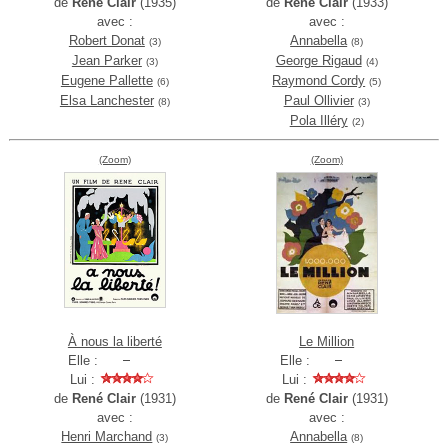
de
René Clair
(1935)
de
René Clair
(1933)
avec :
avec :
Robert Donat
Annabella
(3)
(8)
Jean Parker
George Rigaud
(3)
(4)
Eugene Pallette
Raymond Cordy
(6)
(5)
Elsa Lanchester
Paul Ollivier
(8)
(3)
Pola Illéry
(2)
(Zoom)
(Zoom)
À nous la liberté
Le Million
Elle :
Elle :
Lui :
Lui :
de
René Clair
(1931)
de
René Clair
(1931)
avec :
avec :
Henri Marchand
Annabella
(3)
(8)