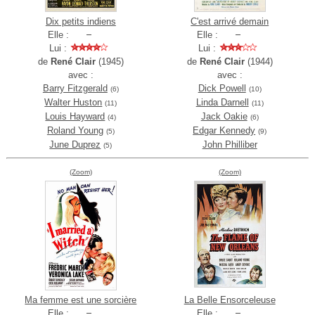
Dix petits indiens
C'est arrivé demain
Elle :
Elle :
Lui :
Lui :
de
René Clair
(1945)
de
René Clair
(1944)
avec :
avec :
Barry Fitzgerald
Dick Powell
(6)
(10)
Walter Huston
Linda Darnell
(11)
(11)
Louis Hayward
Jack Oakie
(4)
(6)
Roland Young
Edgar Kennedy
(5)
(9)
June Duprez
John Philliber
(5)
(Zoom)
(Zoom)
Ma femme est une sorcière
La Belle Ensorceleuse
Elle :
Elle :