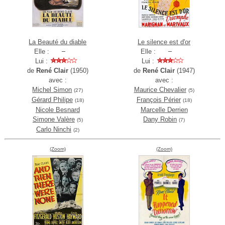
La Beauté du diable
Le silence est d'or
Elle :
Elle :
Lui :
Lui :
de
René Clair
(1950)
de
René Clair
(1947)
avec :
avec :
Michel Simon
Maurice Chevalier
(27)
(5)
Gérard Philipe
François Périer
(18)
(18)
Nicole Besnard
Marcelle Derrien
Simone Valère
Dany Robin
(5)
(7)
Carlo Ninchi
(2)
(Zoom)
(Zoom)