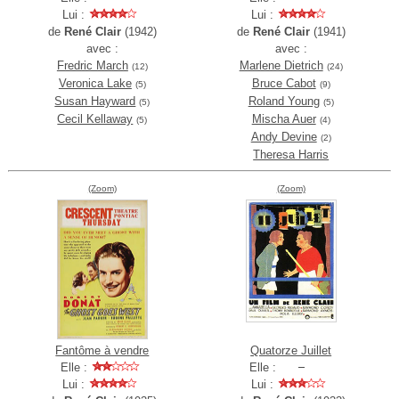
Lui :
Lui :
de
René Clair
(1942)
de
René Clair
(1941)
avec :
avec :
Fredric March
Marlene Dietrich
(12)
(24)
Veronica Lake
Bruce Cabot
(5)
(9)
Susan Hayward
Roland Young
(5)
(5)
Cecil Kellaway
Mischa Auer
(5)
(4)
Andy Devine
(2)
Theresa Harris
(Zoom)
(Zoom)
Fantôme à vendre
Quatorze Juillet
Elle :
Elle :
Lui :
Lui :