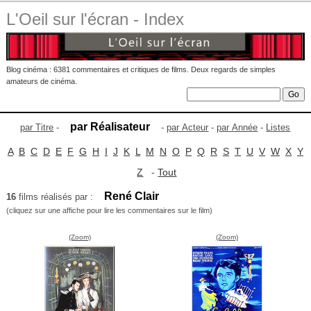
L'Oeil sur l'écran - Index
Blog cinéma : 6381 commentaires et critiques de films. Deux regards de simples
amateurs de cinéma.
par Réalisateur
par Titre
-
-
par Acteur
-
par Année
-
Listes
A
B
C
D
E
F
G
H
I
J
K
L
M
N
O
P
Q
R
S
T
U
V
W
X
Y
Z
-
Tout
René Clair
16
films réalisés par :
(cliquez sur une affiche pour lire les commentaires sur le film)
(Zoom)
(Zoom)