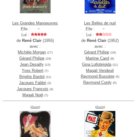
Les Grandes Manoeuvres
Les Belles de nuit
Elle :
Elle :
Lui :
Lui :
de
René Clair
(1955)
de
René Clair
(1952)
avec :
avec :
Michèle Morgan
Gérard Philipe
(17)
(18)
Gérard Philipe
Martine Carol
(18)
(8)
Jean Desailly
Gina Lollobrigida
(15)
(11)
Yves Robert
Magali Vendeuil
(7)
Raymond Bussière
Brigitte Bardot
(5)
(11)
Raymond Cordy
Jacques Fabbri
(5)
(3)
Jacques François
(4)
Magali Noël
(7)
(Zoom)
(Zoom)