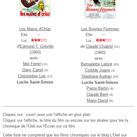
Les Mains d'Orlac
Les Bonnes Femmes
Elle :
Elle :
Lui :
Lui :
d'
Edmond T. Gréville
de
Claude Chabrol
(31)
(1960)
(1960)
avec :
avec :
Mel Ferrer
Bernadette Lafont
(11)
(20)
Dany Carrel
Clotilde Joano
(4)
(3)
Christopher Lee
Stéphane Audran
(15)
(26)
Lucile Saint-Simon
Lucile Saint-Simon
Pierre Bertin
(4)
Claude Berri
(4)
Mario David
(9)
Cliquez sur '
zoom
' pour voir l'affiche en gros plan.
Cliquez sur l'affiche, le titre du film ou encore sur les étoiles pour lire la
chronique de l'Oeil sur l'Ecran sur ce film.
Cette liste ne comprend que les films chroniqués sur le blog L'Oeil sur