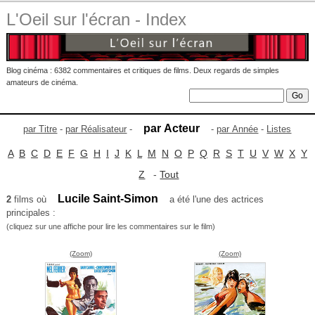
L'Oeil sur l'écran - Index
Blog cinéma : 6382 commentaires et critiques de films. Deux regards de simples
amateurs de cinéma.
par Acteur
par Titre
-
par Réalisateur
-
-
par Année
-
Listes
A
B
C
D
E
F
G
H
I
J
K
L
M
N
O
P
Q
R
S
T
U
V
W
X
Y
Z
-
Tout
Lucile Saint-Simon
2
films où
a été l'une des actrices
principales :
(cliquez sur une affiche pour lire les commentaires sur le film)
(Zoom)
(Zoom)