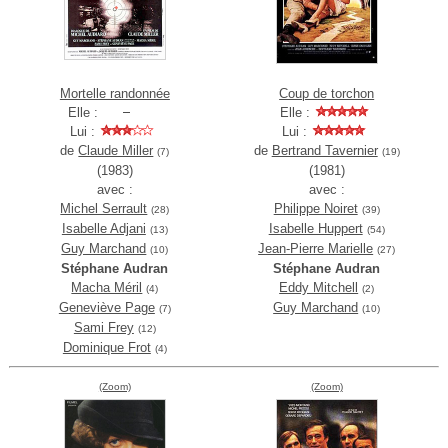
Mortelle randonnée
Coup de torchon
Elle :
Elle :
Lui :
Lui :
de
Claude Miller
de
Bertrand Tavernier
(7)
(19)
(1983)
(1981)
avec :
avec :
Michel Serrault
Philippe Noiret
(28)
(39)
Isabelle Adjani
Isabelle Huppert
(13)
(54)
Guy Marchand
Jean-Pierre Marielle
(10)
(27)
Stéphane Audran
Stéphane Audran
Macha Méril
Eddy Mitchell
(4)
(2)
Geneviève Page
Guy Marchand
(7)
(10)
Sami Frey
(12)
Dominique Frot
(4)
(Zoom)
(Zoom)