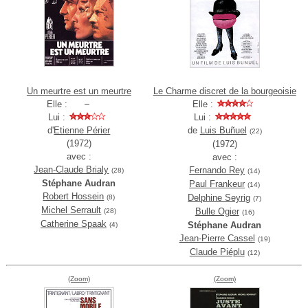
Un meurtre est un meurtre
Le Charme discret de la bourgeoisie
Elle :
Elle :
Lui :
Lui :
d'
Etienne Périer
de
Luis Buñuel
(22)
(1972)
(1972)
avec :
avec :
Jean-Claude Brialy
Fernando Rey
(28)
(14)
Stéphane Audran
Paul Frankeur
(14)
Robert Hossein
Delphine Seyrig
(8)
(7)
Michel Serrault
Bulle Ogier
(28)
(16)
Catherine Spaak
Stéphane Audran
(4)
Jean-Pierre Cassel
(19)
Claude Piéplu
(12)
(Zoom)
(Zoom)