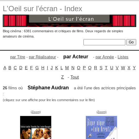
L'Oeil sur l'écran - Index
Blog cinéma : 6381 commentaires et critiques de films. Deux regards de simples
amateurs de cinéma.
par Acteur
par Titre
-
par Réalisateur
-
-
par Année
-
Listes
A
B
C
D
E
F
G
H
I
J
K
L
M
N
O
P
Q
R
S
T
U
V
W
X
Y
Z
-
Tout
Stéphane Audran
26
films où
a été l'une des actrices principales
:
(cliquez sur une affiche pour lire les commentaires sur le film)
(Zoom)
(Zoom)