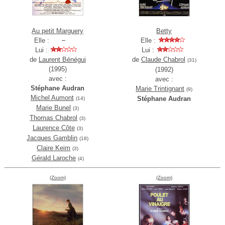
Au petit Marguery
Betty
Elle :
Elle :
Lui :
Lui :
de
Laurent Bénégui
de
Claude Chabrol
(31)
(1995)
(1992)
avec :
avec :
Stéphane Audran
Marie Trintignant
(9)
Michel Aumont
Stéphane Audran
(14)
Marie Bunel
(3)
Thomas Chabrol
(3)
Laurence Côte
(3)
Jacques Gamblin
(18)
Claire Keim
(3)
Gérald Laroche
(4)
(Zoom)
(Zoom)