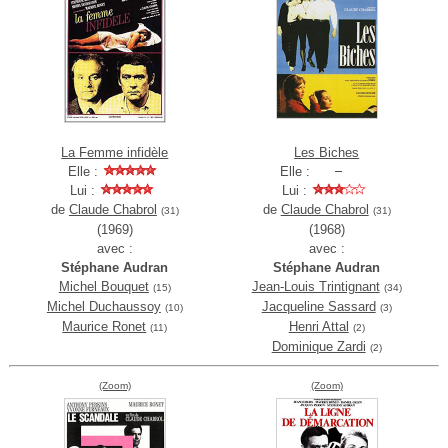
La Femme infidèle
Les Biches
Elle :
Elle :
Lui :
Lui :
de
Claude Chabrol
de
Claude Chabrol
(31)
(31)
(1969)
(1968)
avec :
avec :
Stéphane Audran
Stéphane Audran
Michel Bouquet
Jean-Louis Trintignant
(15)
(34)
Michel Duchaussoy
Jacqueline Sassard
(10)
(3)
Maurice Ronet
Henri Attal
(11)
(2)
Dominique Zardi
(2)
(Zoom)
(Zoom)