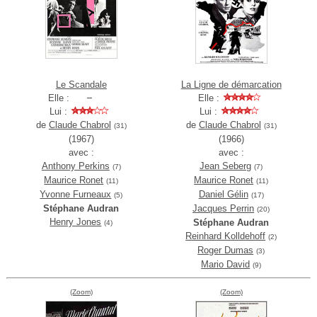
Le Scandale
La Ligne de démarcation
Elle :
Elle :
Lui :
Lui :
de
Claude Chabrol
de
Claude Chabrol
(31)
(31)
(1967)
(1966)
avec :
avec :
Anthony Perkins
Jean Seberg
(7)
(7)
Maurice Ronet
Maurice Ronet
(11)
(11)
Yvonne Furneaux
Daniel Gélin
(5)
(17)
Stéphane Audran
Jacques Perrin
(20)
Henry Jones
Stéphane Audran
(4)
Reinhard Kolldehoff
(2)
Roger Dumas
(3)
Mario David
(9)
(Zoom)
(Zoom)