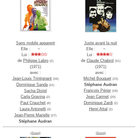
Sans mobile apparent
Juste avant la nuit
Elle :
Elle :
Lui :
Lui :
de
Philippe Labro
de
Claude Chabrol
(2)
(31)
(1971)
(1971)
avec :
avec :
Jean-Louis Trintignant
Michel Bouquet
(34)
(15)
Dominique Sanda
Stéphane Audran
(11)
François Périer
Sacha Distel
(18)
Carla Gravina
Jean Carmet
(2)
(20)
Paul Crauchet
Dominique Zardi
(6)
(2)
Laura Antonelli
Henri Attal
(3)
(2)
Jean-Pierre Marielle
(27)
Stéphane Audran
(Zoom)
(Zoom)