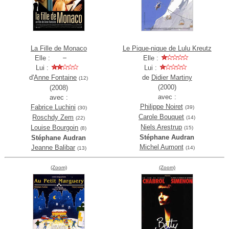
La Fille de Monaco
Le Pique-nique de Lulu Kreutz
Elle :
Elle :
Lui :
Lui :
d'
Anne Fontaine
de
Didier Martiny
(12)
(2000)
(2008)
avec :
avec :
Philippe Noiret
Fabrice Luchini
(39)
(30)
Carole Bouquet
Roschdy Zem
(14)
(22)
Niels Arestrup
Louise Bourgoin
(15)
(8)
Stéphane Audran
Stéphane Audran
Michel Aumont
Jeanne Balibar
(14)
(13)
(Zoom)
(Zoom)