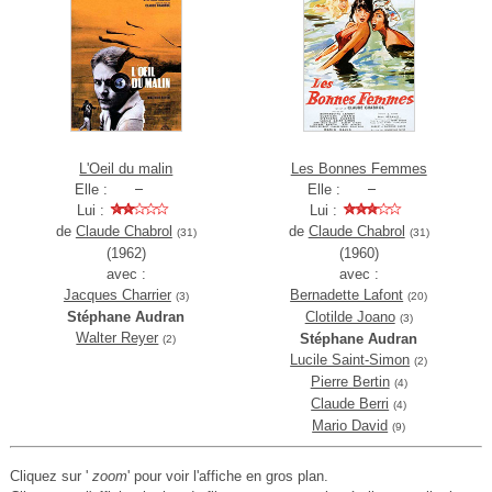
L'Oeil du malin
Les Bonnes Femmes
Elle :
Elle :
Lui :
Lui :
de
Claude Chabrol
de
Claude Chabrol
(31)
(31)
(1962)
(1960)
avec :
avec :
Jacques Charrier
Bernadette Lafont
(3)
(20)
Stéphane Audran
Clotilde Joano
(3)
Walter Reyer
Stéphane Audran
(2)
Lucile Saint-Simon
(2)
Pierre Bertin
(4)
Claude Berri
(4)
Mario David
(9)
Cliquez sur '
zoom
' pour voir l'affiche en gros plan.