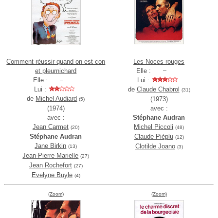
Comment réussir quand on est con
Les Noces rouges
et pleurnichard
Elle :
Elle :
Lui :
Lui :
de
Claude Chabrol
(31)
de
Michel Audiard
(1973)
(5)
(1974)
avec :
avec :
Stéphane Audran
Jean Carmet
Michel Piccoli
(20)
(48)
Stéphane Audran
Claude Piéplu
(12)
Jane Birkin
Clotilde Joano
(13)
(3)
Jean-Pierre Marielle
(27)
Jean Rochefort
(27)
Evelyne Buyle
(4)
(Zoom)
(Zoom)