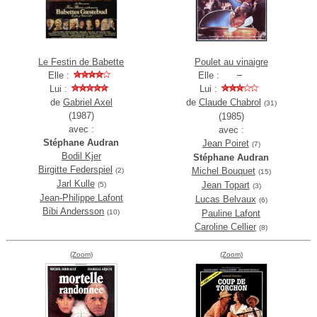
Le Festin de Babette
Poulet au vinaigre
Elle :
Elle :
Lui :
Lui :
de
Gabriel Axel
de
Claude Chabrol
(31)
(1987)
(1985)
avec :
avec :
Stéphane Audran
Jean Poiret
(7)
Bodil Kjer
Stéphane Audran
Birgitte Federspiel
Michel Bouquet
(2)
(15)
Jarl Kulle
Jean Topart
(5)
(3)
Jean-Philippe Lafont
Lucas Belvaux
(6)
Bibi Andersson
(10)
Pauline Lafont
Caroline Cellier
(8)
(Zoom)
(Zoom)