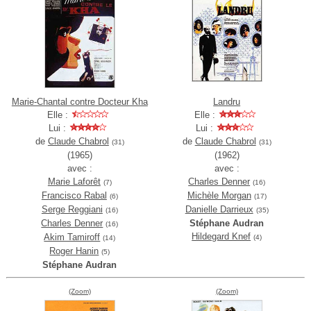
Marie-Chantal contre Docteur Kha
Landru
Elle :
Elle :
Lui :
Lui :
de
Claude Chabrol
de
Claude Chabrol
(31)
(31)
(1965)
(1962)
avec :
avec :
Marie Laforêt
Charles Denner
(7)
(16)
Francisco Rabal
Michèle Morgan
(6)
(17)
Serge Reggiani
Danielle Darrieux
(16)
(35)
Charles Denner
Stéphane Audran
(16)
Hildegard Knef
Akim Tamiroff
(4)
(14)
Roger Hanin
(5)
Stéphane Audran
(Zoom)
(Zoom)