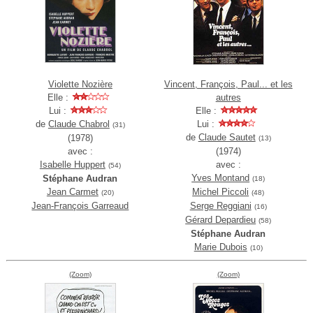
Violette Nozière
Vincent, François, Paul... et les
Elle :
autres
Lui :
Elle :
de
Claude Chabrol
Lui :
(31)
de
Claude Sautet
(1978)
(13)
avec :
(1974)
Isabelle Huppert
avec :
(54)
Yves Montand
Stéphane Audran
(18)
Jean Carmet
Michel Piccoli
(20)
(48)
Jean-François Garreaud
Serge Reggiani
(16)
Gérard Depardieu
(58)
Stéphane Audran
Marie Dubois
(10)
(Zoom)
(Zoom)