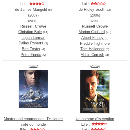
Lui :
Lui :
de
James Mangold
de
Ridley Scott
(6)
(22)
(2007)
(2006)
avec :
avec :
Russell Crowe
Russell Crowe
Christian Bale
Marion Cotillard
(14)
(26)
Logan Lerman
Albert Finney
(9)
Dallas Roberts
Freddie Highmore
(3)
Ben Foster
Tom Hollander
(4)
(3)
Peter Fonda
Abbie Cornish
(5)
(3)
(Zoom)
(Zoom)
Master and commander : De l'autre
Un homme d'exception
côté du monde
Elle :
Elle :
Lui :