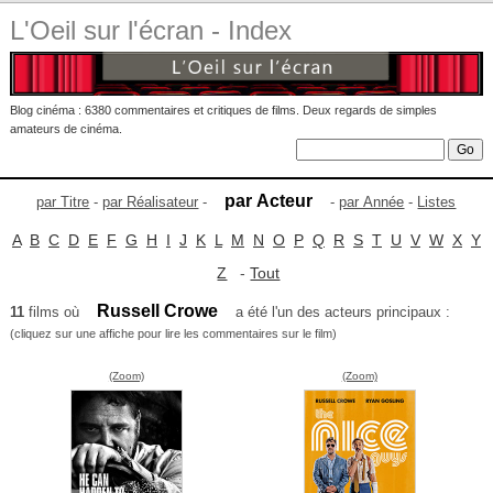
L'Oeil sur l'écran - Index
Blog cinéma : 6380 commentaires et critiques de films. Deux regards de simples
amateurs de cinéma.
par Acteur
par Titre
-
par Réalisateur
-
-
par Année
-
Listes
A
B
C
D
E
F
G
H
I
J
K
L
M
N
O
P
Q
R
S
T
U
V
W
X
Y
Z
-
Tout
Russell Crowe
11
films où
a été l'un des acteurs principaux :
(cliquez sur une affiche pour lire les commentaires sur le film)
(Zoom)
(Zoom)