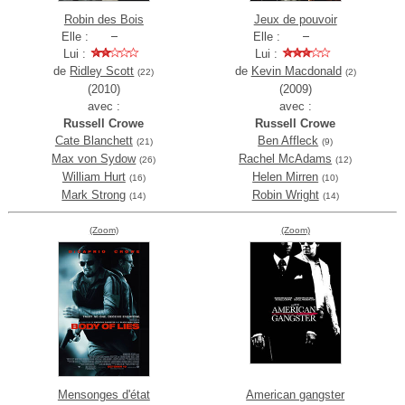
Robin des Bois
Jeux de pouvoir
Elle :
Elle :
Lui :
Lui :
de
Ridley Scott
de
Kevin Macdonald
(22)
(2)
(2010)
(2009)
avec :
avec :
Russell Crowe
Russell Crowe
Cate Blanchett
Ben Affleck
(21)
(9)
Max von Sydow
Rachel McAdams
(26)
(12)
William Hurt
Helen Mirren
(16)
(10)
Mark Strong
Robin Wright
(14)
(14)
(Zoom)
(Zoom)
Mensonges d'état
American gangster