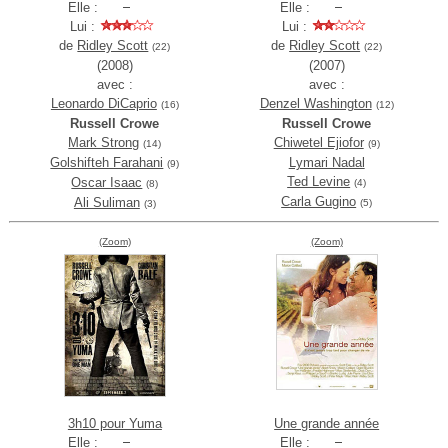
Elle :
Elle :
Lui :
Lui :
de
Ridley Scott
de
Ridley Scott
(22)
(22)
(2008)
(2007)
avec :
avec :
Leonardo DiCaprio
Denzel Washington
(16)
(12)
Russell Crowe
Russell Crowe
Mark Strong
Chiwetel Ejiofor
(14)
(9)
Golshifteh Farahani
Lymari Nadal
(9)
Ted Levine
Oscar Isaac
(4)
(8)
Carla Gugino
Ali Suliman
(5)
(3)
(Zoom)
(Zoom)
3h10 pour Yuma
Une grande année
Elle :
Elle :