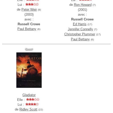
Lui :
de
Ron Howard
(7)
de
Peter Weir
(2001)
(9)
(2003)
avec :
avec :
Russell Crowe
Russell Crowe
Ed Harris
(17)
Paul Bettany
Jennifer Connelly
(6)
(7)
Christopher Plummer
(17)
Paul Bettany
(6)
(Zoom)
Gladiator
Elle :
Lui :
de
Ridley Scott
(22)