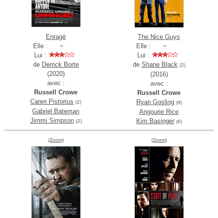
Enragé
The Nice Guys
Elle :
Elle :
Lui :
Lui :
de
Derrick Borte
de
Shane Black
(2)
(2020)
(2016)
avec :
avec :
Russell Crowe
Russell Crowe
Caren Pistorius
Ryan Gosling
(2)
(9)
Gabriel Bateman
Angourie Rice
Jimmi Simpson
Kim Basinger
(2)
(6)
(Zoom)
(Zoom)