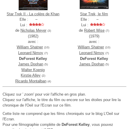
Star Trek II - La colère de Khan
Star Trek, le film
Elle :
Elle :
Lui :
Lui :
de
Nicholas Meyer
de
Robert Wise
(3)
(7)
(1982)
(1979)
avec :
avec :
William Shatner
William Shatner
(10)
(10)
Leonard Nimoy
Leonard Nimoy
(7)
(7)
DeForest Kelley
DeForest Kelley
James Doohan
James Doohan
(5)
(5)
Walter Koenig
Kirstie Alley
(2)
Ricardo Montalban
(4)
Cliquez sur '
zoom
' pour voir l'affiche en gros plan.
Cliquez sur l'affiche, le titre du film ou encore sur les étoiles pour lire la
chronique de l'Oeil sur l'Ecran sur ce film.
Cette liste ne comprend que les films chroniqués sur le blog L'Oeil sur
l'Ecran.
Pour une filmographie complète de
DeForest Kelley
, vous pouvez