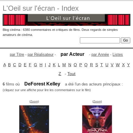
L'Oeil sur l'écran - Index
Blog cinéma : 6380 commentaires et critiques de films. Deux regards de simples
amateurs de cinéma.
par Acteur
par Titre
-
par Réalisateur
-
-
par Année
-
Listes
A
B
C
D
E
F
G
H
I
J
K
L
M
N
O
P
Q
R
S
T
U
V
W
X
Y
Z
-
Tout
DeForest Kelley
6
films où
a été l'un des acteurs principaux :
(cliquez sur une affiche pour lire les commentaires sur le film)
(Zoom)
(Zoom)