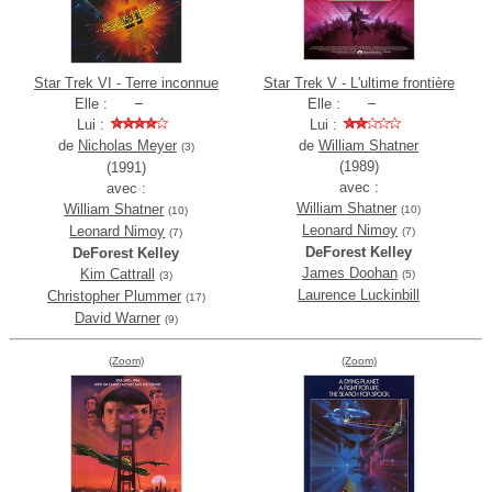
Star Trek VI - Terre inconnue
Star Trek V - L'ultime frontière
Elle :
Elle :
Lui :
Lui :
de
Nicholas Meyer
de
William Shatner
(3)
(1989)
(1991)
avec :
avec :
William Shatner
William Shatner
(10)
(10)
Leonard Nimoy
Leonard Nimoy
(7)
(7)
DeForest Kelley
DeForest Kelley
James Doohan
Kim Cattrall
(5)
(3)
Laurence Luckinbill
Christopher Plummer
(17)
David Warner
(9)
(Zoom)
(Zoom)