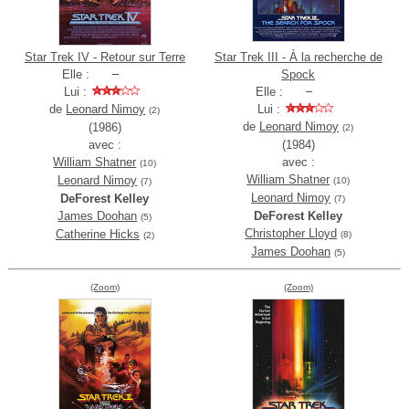
Star Trek IV - Retour sur Terre
Star Trek III - À la recherche de
Elle :
Spock
Lui :
Elle :
de
Leonard Nimoy
Lui :
(2)
de
Leonard Nimoy
(1986)
(2)
avec :
(1984)
William Shatner
avec :
(10)
William Shatner
Leonard Nimoy
(10)
(7)
Leonard Nimoy
DeForest Kelley
(7)
James Doohan
DeForest Kelley
(5)
Christopher Lloyd
Catherine Hicks
(8)
(2)
James Doohan
(5)
(Zoom)
(Zoom)