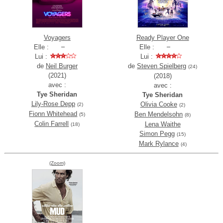
Voyagers
Ready Player One
Elle :
Elle :
Lui :
Lui :
de
Neil Burger
de
Steven Spielberg
(24)
(2021)
(2018)
avec :
avec :
Tye Sheridan
Tye Sheridan
Lily-Rose Depp
Olivia Cooke
(2)
(2)
Fionn Whitehead
Ben Mendelsohn
(5)
(8)
Colin Farrell
Lena Waithe
(18)
Simon Pegg
(15)
Mark Rylance
(4)
(Zoom)