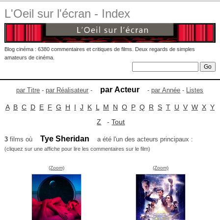
L'Oeil sur l'écran - Index
Blog cinéma : 6380 commentaires et critiques de films. Deux regards de simples
amateurs de cinéma.
par Acteur
par Titre
-
par Réalisateur
-
-
par Année
-
Listes
A
B
C
D
E
F
G
H
I
J
K
L
M
N
O
P
Q
R
S
T
U
V
W
X
Y
Z
-
Tout
Tye Sheridan
3
films où
a été l'un des acteurs principaux :
(cliquez sur une affiche pour lire les commentaires sur le film)
(Zoom)
(Zoom)