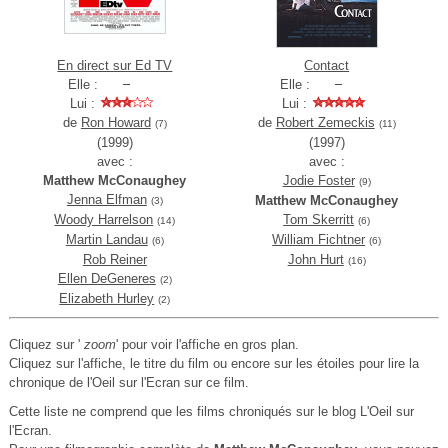
En direct sur Ed TV
Contact
Elle :
Elle :
Lui :
Lui :
de
Ron Howard
de
Robert Zemeckis
(7)
(11)
(1999)
(1997)
avec :
avec :
Matthew McConaughey
Jodie Foster
(9)
Jenna Elfman
Matthew McConaughey
(3)
Woody Harrelson
Tom Skerritt
(14)
(6)
Martin Landau
William Fichtner
(6)
(6)
Rob Reiner
John Hurt
(16)
Ellen DeGeneres
(2)
Elizabeth Hurley
(2)
Cliquez sur '
zoom
' pour voir l'affiche en gros plan.
Cliquez sur l'affiche, le titre du film ou encore sur les étoiles pour lire la
chronique de l'Oeil sur l'Ecran sur ce film.
Cette liste ne comprend que les films chroniqués sur le blog L'Oeil sur
l'Ecran.