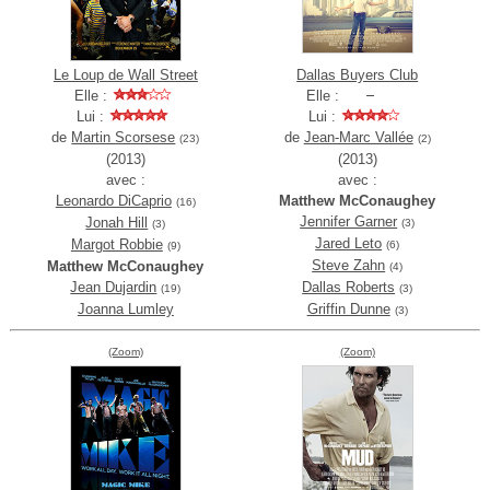
Le Loup de Wall Street
Dallas Buyers Club
Elle :
Elle :
Lui :
Lui :
de
Martin Scorsese
de
Jean-Marc Vallée
(23)
(2)
(2013)
(2013)
avec :
avec :
Leonardo DiCaprio
Matthew McConaughey
(16)
Jennifer Garner
Jonah Hill
(3)
(3)
Jared Leto
Margot Robbie
(6)
(9)
Steve Zahn
Matthew McConaughey
(4)
Jean Dujardin
Dallas Roberts
(19)
(3)
Joanna Lumley
Griffin Dunne
(3)
(Zoom)
(Zoom)