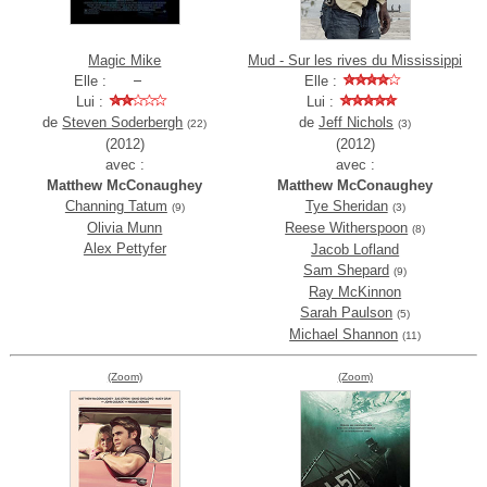
Magic Mike
Mud - Sur les rives du Mississippi
Elle :
Elle :
Lui :
Lui :
de
Steven Soderbergh
de
Jeff Nichols
(22)
(3)
(2012)
(2012)
avec :
avec :
Matthew McConaughey
Matthew McConaughey
Channing Tatum
Tye Sheridan
(9)
(3)
Olivia Munn
Reese Witherspoon
(8)
Alex Pettyfer
Jacob Lofland
Sam Shepard
(9)
Ray McKinnon
Sarah Paulson
(5)
Michael Shannon
(11)
(Zoom)
(Zoom)