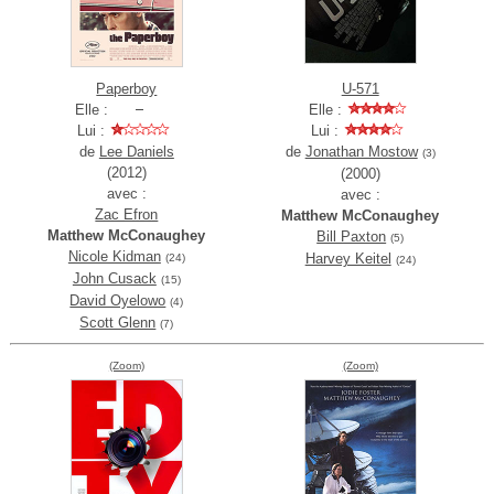
Paperboy
U-571
Elle :
Elle :
Lui :
Lui :
de
Lee Daniels
de
Jonathan Mostow
(3)
(2012)
(2000)
avec :
avec :
Zac Efron
Matthew McConaughey
Matthew McConaughey
Bill Paxton
(5)
Nicole Kidman
Harvey Keitel
(24)
(24)
John Cusack
(15)
David Oyelowo
(4)
Scott Glenn
(7)
(Zoom)
(Zoom)