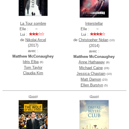
La Tour sombre
Interstellar
Elle :
Elle :
Lui :
Lui :
de
Nikolaj Arcel
de
Christopher Nolan
(10)
(2017)
(2014)
avec :
avec :
Matthew McConaughey
Matthew McConaughey
Idris Elba
Anne Hathaway
(6)
(9)
Tom Taylor
Michael Caine
(26)
Claudia Kim
Jessica Chastain
(10)
Matt Damon
(23)
Ellen Burstyn
(5)
(Zoom)
(Zoom)