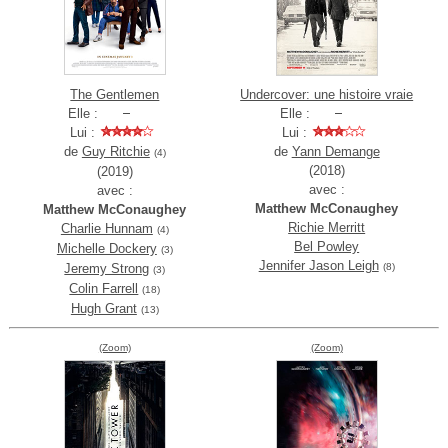
The Gentlemen
Undercover: une histoire vraie
Elle :
Elle :
Lui :
Lui :
de
Guy Ritchie
de
Yann Demange
(4)
(2018)
(2019)
avec :
avec :
Matthew McConaughey
Matthew McConaughey
Richie Merritt
Charlie Hunnam
(4)
Bel Powley
Michelle Dockery
(3)
Jennifer Jason Leigh
Jeremy Strong
(8)
(3)
Colin Farrell
(18)
Hugh Grant
(13)
(Zoom)
(Zoom)