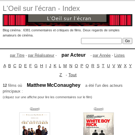
L'Oeil sur l'écran - Index
Blog cinéma : 6381 commentaires et critiques de films. Deux regards de simples
amateurs de cinéma.
par Acteur
par Titre
-
par Réalisateur
-
-
par Année
-
Listes
A
B
C
D
E
F
G
H
I
J
K
L
M
N
O
P
Q
R
S
T
U
V
W
X
Y
Z
-
Tout
Matthew McConaughey
12
films où
a été l'un des acteurs
principaux :
(cliquez sur une affiche pour lire les commentaires sur le film)
(Zoom)
(Zoom)