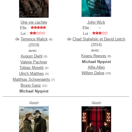
Une vie cachée
John Wick
Elle :
Elle :
Lui :
Lui :
de
Terrence Malick
de
Chad Stahelski et David Leitch
(6)
(2014)
(2019)
avec :
avec :
Keanu Reeves
August Diehl
(8)
(3)
Michael Nyqvist
Valerie Pachner
Alfie Allen
Tobias Moretti
(2)
Willem Dafoe
Ulrich Matthes
(18)
(3)
Matthias Schoenaerts
(7)
Bruno Ganz
(11)
Michael Nyqvist
(Zoom)
(Zoom)