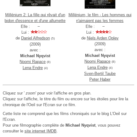
Millénium 2: La fille qui rêvait d'un
Millénium, le film - Les hommes qui
bidon d'essence et d'une allumette
n'aimaient pas les femmes
Elle :
Elle :
Lui :
Lui :
de
Daniel Alfredson
de
Niels Arden Oplev
(5)
(2009)
(2009)
avec :
avec :
Michael Nyqvist
Michael Nyqvist
Noomi Rapace
Noomi Rapace
(8)
(8)
Lena Endre
Lena Endre
(4)
(4)
Sven-Bertil Taube
Peter Haber
Cliquez sur '
zoom
' pour voir l'affiche en gros plan.
Cliquez sur l'affiche, le titre du film ou encore sur les étoiles pour lire la
chronique de l'Oeil sur l'Ecran sur ce film.
Cette liste ne comprend que les films chroniqués sur le blog L'Oeil sur
l'Ecran.
Pour une filmographie complète de
Michael Nyqvist
, vous pouvez
consulter le
site internet IMDB
.