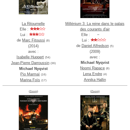
La Ritournelle
Millénium 3: La reine dans le palais
Elle :
des courants d'air
Lui :
Elle :
de
Marc Fitoussi
Lui :
(8)
de
Daniel Alfredson
(2014)
(5)
avec :
(2009)
Isabelle Huppert
avec :
(54)
Michael Nyqvist
Jean-Pierre Darroussin
(36)
Noomi Rapace
Michael Nyqvist
(8)
Lena Endre
Pio Marmaï
(4)
(16)
Annika Hallin
Marina Foïs
(17)
(Zoom)
(Zoom)