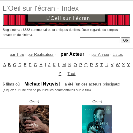
L'Oeil sur l'écran - Index
Blog cinéma : 6382 commentaires et critiques de films. Deux regards de simples
amateurs de cinéma.
par Acteur
par Titre
-
par Réalisateur
-
-
par Année
-
Listes
A
B
C
D
E
F
G
H
I
J
K
L
M
N
O
P
Q
R
S
T
U
V
W
X
Y
Z
-
Tout
Michael Nyqvist
6
films où
a été l'un des acteurs principaux :
(cliquez sur une affiche pour lire les commentaires sur le film)
(Zoom)
(Zoom)