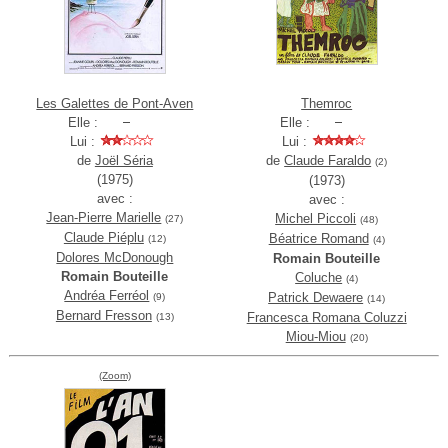
Les Galettes de Pont-Aven
Themroc
Elle :
Elle :
Lui :
Lui :
de
Joël Séria
de
Claude Faraldo
(2)
(1975)
(1973)
avec :
avec :
Jean-Pierre Marielle
Michel Piccoli
(27)
(48)
Claude Piéplu
Béatrice Romand
(12)
(4)
Dolores McDonough
Romain Bouteille
Romain Bouteille
Coluche
(4)
Andréa Ferréol
Patrick Dewaere
(9)
(14)
Bernard Fresson
Francesca Romana Coluzzi
(13)
Miou-Miou
(20)
(Zoom)