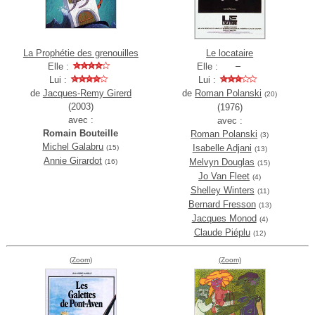
La Prophétie des grenouilles
Le locataire
Elle :
Elle :
Lui :
Lui :
de
Jacques-Remy Girerd
de
Roman Polanski
(20)
(2003)
(1976)
avec :
avec :
Romain Bouteille
Roman Polanski
(3)
Michel Galabru
Isabelle Adjani
(15)
(13)
Annie Girardot
Melvyn Douglas
(16)
(15)
Jo Van Fleet
(4)
Shelley Winters
(11)
Bernard Fresson
(13)
Jacques Monod
(4)
Claude Piéplu
(12)
(Zoom)
(Zoom)