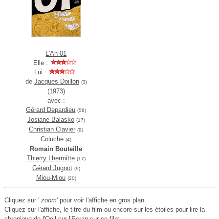
L'An 01
Elle :
Lui :
de
Jacques Doillon
(3)
(1973)
avec :
Gérard Depardieu
(58)
Josiane Balasko
(17)
Christian Clavier
(9)
Coluche
(4)
Romain Bouteille
Thierry Lhermitte
(17)
Gérard Jugnot
(9)
Miou-Miou
(20)
Cliquez sur '
zoom
' pour voir l'affiche en gros plan.
Cliquez sur l'affiche, le titre du film ou encore sur les étoiles pour lire la
chronique de l'Oeil sur l'Ecran sur ce film.