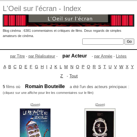
L'Oeil sur l'écran - Index
Blog cinéma : 6381 commentaires et critiques de films. Deux regards de simples
amateurs de cinéma.
par Acteur
par Titre
-
par Réalisateur
-
-
par Année
-
Listes
A
B
C
D
E
F
G
H
I
J
K
L
M
N
O
P
Q
R
S
T
U
V
W
X
Y
Z
-
Tout
Romain Bouteille
5
films où
a été l'un des acteurs principaux :
(cliquez sur une affiche pour lire les commentaires sur le film)
(Zoom)
(Zoom)