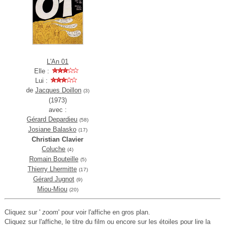
L'An 01
Elle :
Lui :
de
Jacques Doillon
(3)
(1973)
avec :
Gérard Depardieu
(58)
Josiane Balasko
(17)
Christian Clavier
Coluche
(4)
Romain Bouteille
(5)
Thierry Lhermitte
(17)
Gérard Jugnot
(9)
Miou-Miou
(20)
Cliquez sur '
zoom
' pour voir l'affiche en gros plan.
Cliquez sur l'affiche, le titre du film ou encore sur les étoiles pour lire la