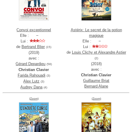
Convoi exceptionnel
Astérix: Le secret de la potion
Elle :
magique
Lui :
Elle :
de
Bertrand Blier
Lui :
(15)
de
Louis Clichy et Alexandre Astier
(2019)
avec :
(2)
Gérard Depardieu
(2018)
(58)
avec :
Christian Clavier
Christian Clavier
Farida Rahouadj
(3)
Guillaume Briat
Alex Lutz
(3)
Bernard Alane
Audrey Dana
(4)
(Zoom)
(Zoom)