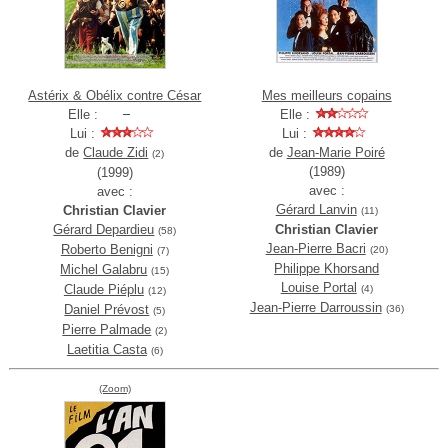
Astérix & Obélix contre César
Mes meilleurs copains
Elle :
Elle :
Lui :
Lui :
de
Claude Zidi
de
Jean-Marie Poiré
(2)
(1989)
(1999)
avec :
avec :
Gérard Lanvin
Christian Clavier
(11)
Gérard Depardieu
Christian Clavier
(58)
Jean-Pierre Bacri
Roberto Benigni
(20)
(7)
Philippe Khorsand
Michel Galabru
(15)
Louise Portal
Claude Piéplu
(4)
(12)
Jean-Pierre Darroussin
Daniel Prévost
(36)
(5)
Pierre Palmade
(2)
Laetitia Casta
(6)
(Zoom)