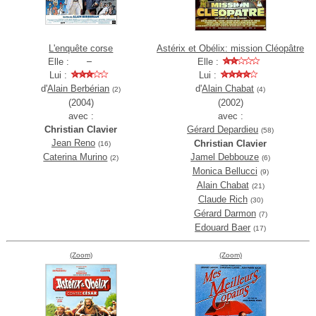
L'enquête corse
Astérix et Obélix: mission Cléopâtre
Elle :
Elle :
Lui :
Lui :
d'
Alain Berbérian
d'
Alain Chabat
(2)
(4)
(2004)
(2002)
avec :
avec :
Christian Clavier
Gérard Depardieu
(58)
Jean Reno
Christian Clavier
(16)
Caterina Murino
Jamel Debbouze
(2)
(6)
Monica Bellucci
(9)
Alain Chabat
(21)
Claude Rich
(30)
Gérard Darmon
(7)
Edouard Baer
(17)
(Zoom)
(Zoom)