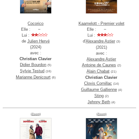
Cocorico
Kaamelott - Premier volet
Elle :
Elle :
Lui :
Lui :
de
Julien Hervé
d'
Alexandre Astier
(3)
(2024)
(2021)
avec :
avec :
Christian Clavier
Alexandre Astier
Didier Bourdon
Antoine de Caunes
(5)
(2)
Sylvie Testud
Alain Chabat
(16)
(21)
Marianne Denicourt
Christian Clavier
(6)
Clovis Cornillac
(14)
Guillaume Gallienne
(4)
Sting
(2)
Jehnny Beth
(4)
(Zoom)
(Zoom)