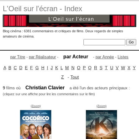
L'Oeil sur l'écran - Index
Blog cinéma : 6381 commentaires et critiques de films. Deux regards de simples
amateurs de cinéma.
par Acteur
par Titre
-
par Réalisateur
-
-
par Année
-
Listes
A
B
C
D
E
F
G
H
I
J
K
L
M
N
O
P
Q
R
S
T
U
V
W
X
Y
Z
-
Tout
Christian Clavier
9
films où
a été l'un des acteurs principaux :
(cliquez sur une affiche pour lire les commentaires sur le film)
(Zoom)
(Zoom)