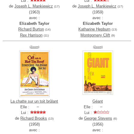
Lui :
Lui :
de
Joseph L. Mankiewicz
de
Joseph L. Mankiewicz
(17)
(17)
(1963)
(1959)
avec :
avec :
Elizabeth Taylor
Elizabeth Taylor
Richard Burton
Katharine Hepburn
(14)
(13)
Rex Harrison
Montgomery Clift
(11)
(9)
(Zoom)
(Zoom)
La chatte sur un toit brûlant
Géant
Elle :
Elle :
Lui :
Lui :
de
Richard Brooks
de
George Stevens
(13)
(6)
(1958)
(1956)
avec :
avec :