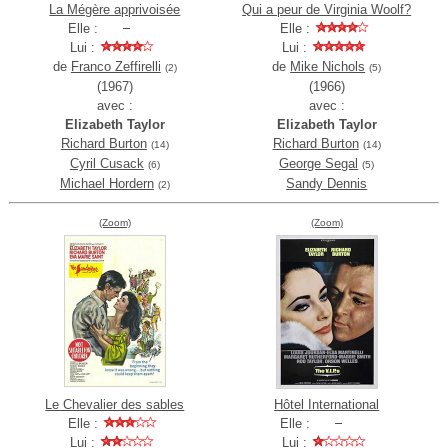
La Mégère apprivoisée
Qui a peur de Virginia Woolf?
Elle :
Elle :
Lui :
Lui :
de
Franco Zeffirelli
de
Mike Nichols
(2)
(5)
(1967)
(1966)
avec :
avec :
Elizabeth Taylor
Elizabeth Taylor
Richard Burton
Richard Burton
(14)
(14)
Cyril Cusack
George Segal
(6)
(5)
Michael Hordern
Sandy Dennis
(2)
(Zoom)
(Zoom)
Le Chevalier des sables
Hôtel International
Elle :
Elle :
Lui :
Lui :