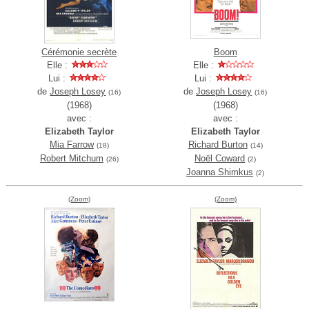
Cérémonie secrète
Boom
Elle :
Elle :
Lui :
Lui :
de
Joseph Losey
de
Joseph Losey
(16)
(16)
(1968)
(1968)
avec :
avec :
Elizabeth Taylor
Elizabeth Taylor
Mia Farrow
Richard Burton
(18)
(14)
Robert Mitchum
Noël Coward
(26)
(2)
Joanna Shimkus
(2)
(Zoom)
(Zoom)