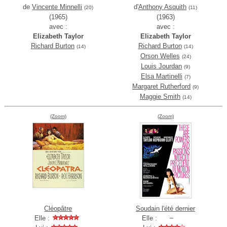
de
Vincente Minnelli
d'
Anthony Asquith
(20)
(11)
(1965)
(1963)
avec :
avec :
Elizabeth Taylor
Elizabeth Taylor
Richard Burton
Richard Burton
(14)
(14)
Orson Welles
(24)
Louis Jourdan
(9)
Elsa Martinelli
(7)
Margaret Rutherford
(9)
Maggie Smith
(14)
(Zoom)
(Zoom)
Cléopâtre
Soudain l'été dernier
Elle :
Elle :