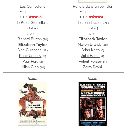
Les Comédiens
Reflets dans un oeil d'or
Elle :
Elle :
Lui :
Lui :
de
Peter Glenville
de
John Huston
(2)
(26)
(1967)
(1967)
avec :
avec :
Richard Burton
Elizabeth Taylor
(14)
Marlon Brando
Elizabeth Taylor
(15)
Alec Guinness
Brian Keith
(18)
(6)
Peter Ustinov
Julie Harris
(9)
(4)
Paul Ford
Robert Forster
(2)
(4)
Lillian Gish
Zorro David
(14)
(Zoom)
(Zoom)