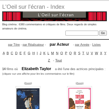
L'Oeil sur l'écran - Index
Blog cinéma : 6380 commentaires et critiques de films. Deux regards de simples
amateurs de cinéma.
par Acteur
par Titre
-
par Réalisateur
-
-
par Année
-
Listes
A
B
C
D
E
F
G
H
I
J
K
L
M
N
O
P
Q
R
S
T
U
V
W
X
Y
Z
-
Tout
Elizabeth Taylor
14
films où
a été l'une des actrices principales :
(cliquez sur une affiche pour lire les commentaires sur le film)
(Zoom)
(Zoom)