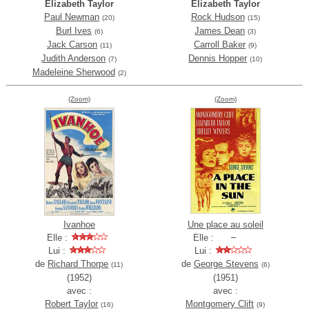
Elizabeth Taylor
Elizabeth Taylor
Paul Newman
Rock Hudson
(20)
(15)
Burl Ives
James Dean
(6)
(3)
Jack Carson
Carroll Baker
(11)
(9)
Judith Anderson
Dennis Hopper
(7)
(10)
Madeleine Sherwood
(2)
(Zoom)
(Zoom)
Ivanhoe
Une place au soleil
Elle :
Elle :
Lui :
Lui :
de
Richard Thorpe
de
George Stevens
(11)
(6)
(1952)
(1951)
avec :
avec :
Robert Taylor
Montgomery Clift
(16)
(9)