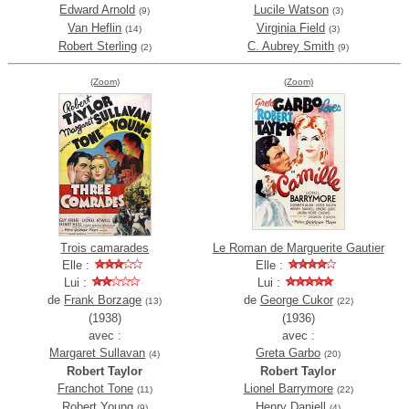
Edward Arnold
Lucile Watson
(9)
(3)
Van Heflin
Virginia Field
(14)
(3)
Robert Sterling
C. Aubrey Smith
(2)
(9)
(Zoom)
(Zoom)
Trois camarades
Le Roman de Marguerite Gautier
Elle :
Elle :
Lui :
Lui :
de
Frank Borzage
de
George Cukor
(13)
(22)
(1938)
(1936)
avec :
avec :
Margaret Sullavan
Greta Garbo
(4)
(20)
Robert Taylor
Robert Taylor
Franchot Tone
Lionel Barrymore
(11)
(22)
Robert Young
Henry Daniell
(9)
(4)