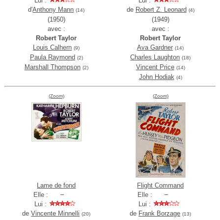
Lui :
Lui :
d'
Anthony Mann
de
Robert Z. Leonard
(14)
(4)
(1950)
(1949)
avec :
avec :
Robert Taylor
Robert Taylor
Louis Calhern
Ava Gardner
(9)
(14)
Paula Raymond
Charles Laughton
(2)
(18)
Marshall Thompson
Vincent Price
(2)
(14)
John Hodiak
(4)
(Zoom)
(Zoom)
Lame de fond
Flight Command
Elle :
Elle :
Lui :
Lui :
de
Vincente Minnelli
de
Frank Borzage
(20)
(13)