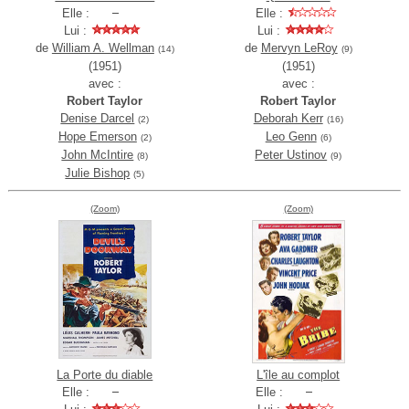
Elle :
Elle :
Lui :
Lui :
de
William A. Wellman
de
Mervyn LeRoy
(14)
(9)
(1951)
(1951)
avec :
avec :
Robert Taylor
Robert Taylor
Denise Darcel
Deborah Kerr
(2)
(16)
Hope Emerson
Leo Genn
(2)
(6)
John McIntire
Peter Ustinov
(8)
(9)
Julie Bishop
(5)
(Zoom)
(Zoom)
La Porte du diable
L'île au complot
Elle :
Elle :