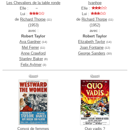
Les Chevaliers de la table ronde
Ivanhoe
Elle :
Elle :
Lui :
Lui :
de
Richard Thorpe
de
Richard Thorpe
(11)
(11)
(1953)
(1952)
avec :
avec :
Robert Taylor
Robert Taylor
Ava Gardner
Elizabeth Taylor
(14)
(14)
Mel Ferrer
Joan Fontaine
(11)
(12)
Anne Crawford
George Sanders
(30)
Stanley Baker
(8)
Felix Aylmer
(3)
(Zoom)
(Zoom)
Convoi de femmes
Quo vadis ?