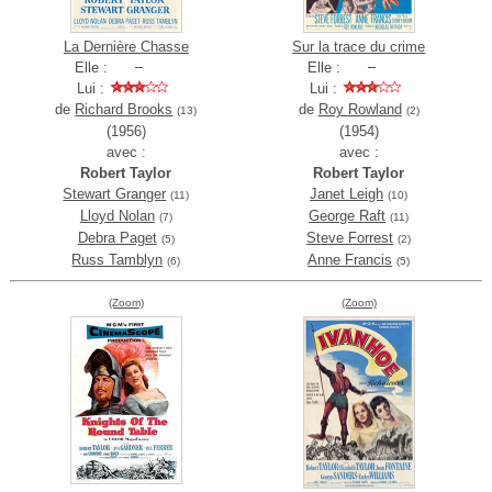
La Dernière Chasse
Sur la trace du crime
Elle :
Elle :
Lui :
Lui :
de
Richard Brooks
de
Roy Rowland
(13)
(2)
(1956)
(1954)
avec :
avec :
Robert Taylor
Robert Taylor
Stewart Granger
Janet Leigh
(11)
(10)
Lloyd Nolan
George Raft
(7)
(11)
Debra Paget
Steve Forrest
(5)
(2)
Russ Tamblyn
Anne Francis
(6)
(5)
(Zoom)
(Zoom)