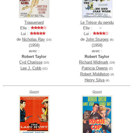
Traquenard
Le Trésor du pendu
Elle :
Elle :
Lui :
Lui :
de
Nicholas Ray
de
John Sturges
(16)
(6)
(1958)
(1958)
avec :
avec :
Robert Taylor
Robert Taylor
Cyd Charisse
Richard Widmark
(10)
(18)
Lee J. Cobb
Patricia Owens
(11)
(2)
Robert Middleton
(4)
Henry Silva
(4)
(Zoom)
(Zoom)