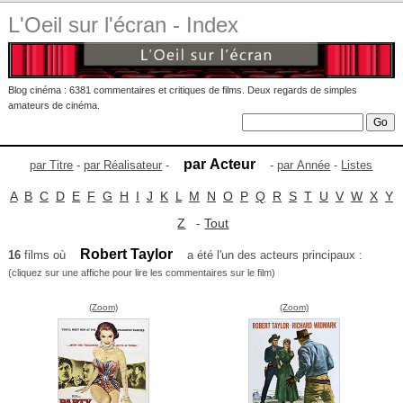
L'Oeil sur l'écran - Index
Blog cinéma : 6381 commentaires et critiques de films. Deux regards de simples
amateurs de cinéma.
par Acteur
par Titre
-
par Réalisateur
-
-
par Année
-
Listes
A
B
C
D
E
F
G
H
I
J
K
L
M
N
O
P
Q
R
S
T
U
V
W
X
Y
Z
-
Tout
Robert Taylor
16
films où
a été l'un des acteurs principaux :
(cliquez sur une affiche pour lire les commentaires sur le film)
(Zoom)
(Zoom)