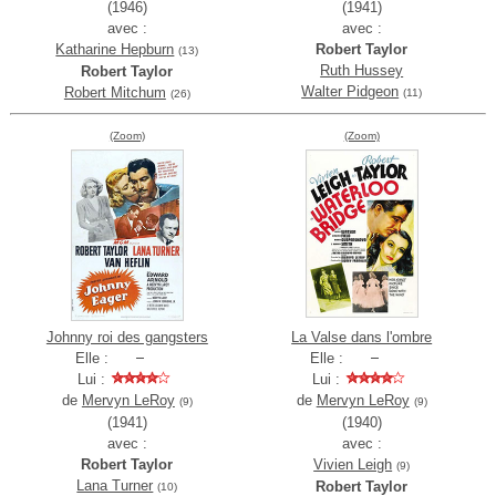
(1946)
(1941)
avec :
avec :
Katharine Hepburn
Robert Taylor
(13)
Ruth Hussey
Robert Taylor
Walter Pidgeon
Robert Mitchum
(11)
(26)
(Zoom)
(Zoom)
Johnny roi des gangsters
La Valse dans l'ombre
Elle :
Elle :
Lui :
Lui :
de
Mervyn LeRoy
de
Mervyn LeRoy
(9)
(9)
(1941)
(1940)
avec :
avec :
Robert Taylor
Vivien Leigh
(9)
Lana Turner
Robert Taylor
(10)