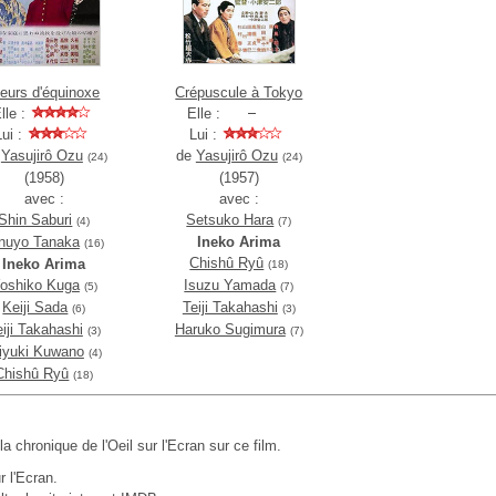
leurs d'équinoxe
Crépuscule à Tokyo
lle :
Elle :
Lui :
Lui :
e
Yasujirô Ozu
de
Yasujirô Ozu
(24)
(24)
(1958)
(1957)
avec :
avec :
Shin Saburi
Setsuko Hara
(4)
(7)
nuyo Tanaka
Ineko Arima
(16)
Chishû Ryû
Ineko Arima
(18)
oshiko Kuga
Isuzu Yamada
(5)
(7)
Keiji Sada
Teiji Takahashi
(6)
(3)
eiji Takahashi
Haruko Sugimura
(3)
(7)
iyuki Kuwano
(4)
Chishû Ryû
(18)
 la chronique de l'Oeil sur l'Ecran sur ce film.
r l'Ecran.