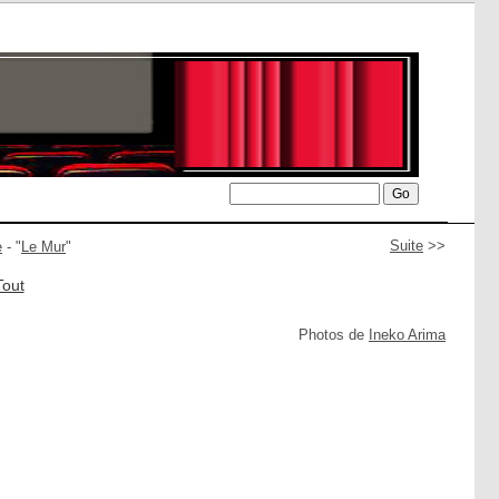
Suite
>>
e
- "
Le Mur
"
Tout
Photos de
Ineko Arima