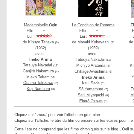
Mademoiselle Ogin
La Condition de l'homme
F
Elle :
Elle :
E
Lui :
Lui :
de
Kinuyo Tanaka
de
Masaki Kobayashi
d
(6)
(3)
(1962)
(1959)
avec :
avec :
Ineko Arima
Tatsuya Nakadai
(11)
Tatsuya Nakadai
Michiyo Aratama
Ki
(11)
(4)
Ganjirô Nakamura
Chikage Awashima
(4)
(6)
Mieko Takamine
Y
Ineko Arima
Osamu Takizawa
Keiji Sada
(2)
(6)
Koji Nambara
Sô Yamamura
T
(3)
(7)
Seiji Miyaguchi
M
(6)
Eitarô Ozawa
(8)
Cliquez sur '
zoom
' pour voir l'affiche en gros plan.
Cliquez sur l'affiche, le titre du film ou encore sur les étoiles pour lire
Cette liste ne comprend que les films chroniqués sur le blog L'Oeil su