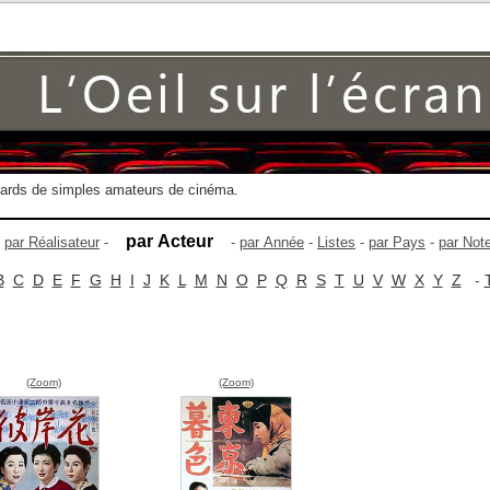
gards de simples amateurs de cinéma.
par Acteur
-
par Réalisateur
-
-
par Année
-
Listes
-
par Pays
-
par Not
B
C
D
E
F
G
H
I
J
K
L
M
N
O
P
Q
R
S
T
U
V
W
X
Y
Z
-
(Zoom)
(Zoom)