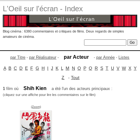
L'Oeil sur l'écran - Index
Blog cinéma : 6380 commentaires et critiques de films. Deux regards de simples
amateurs de cinéma.
par Acteur
par Titre
-
par Réalisateur
-
-
par Année
-
Listes
A
B
C
D
E
F
G
H
I
J
K
L
M
N
O
P
Q
R
S
T
U
V
W
X
Y
Z
-
Tout
Shih Kien
1
film où
a été l'un des acteurs principaux :
(cliquez sur une affiche pour lire les commentaires sur le film)
(Zoom)