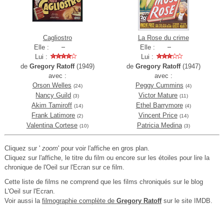
Cagliostro
La Rose du crime
Elle :
Elle :
Lui :
Lui :
de
Gregory Ratoff
(1949)
de
Gregory Ratoff
(1947)
avec :
avec :
Orson Welles
Peggy Cummins
(24)
(4)
Nancy Guild
Victor Mature
(3)
(11)
Akim Tamiroff
Ethel Barrymore
(14)
(4)
Frank Latimore
Vincent Price
(2)
(14)
Valentina Cortese
Patricia Medina
(10)
(3)
Cliquez sur '
zoom
' pour voir l'affiche en gros plan.
Cliquez sur l'affiche, le titre du film ou encore sur les étoiles pour lire la
chronique de l'Oeil sur l'Ecran sur ce film.
Cette liste de films ne comprend que les films chroniqués sur le blog
L'Oeil sur l'Ecran.
Voir aussi la
filmographie complète de
Gregory Ratoff
sur le site IMDB.