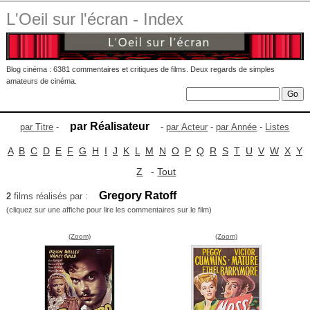
L'Oeil sur l'écran - Index
Blog cinéma : 6381 commentaires et critiques de films. Deux regards de simples
amateurs de cinéma.
par Réalisateur
par Titre
-
-
par Acteur
-
par Année
-
Listes
A
B
C
D
E
F
G
H
I
J
K
L
M
N
O
P
Q
R
S
T
U
V
W
X
Y
Z
-
Tout
Gregory Ratoff
2
films réalisés par :
(cliquez sur une affiche pour lire les commentaires sur le film)
(Zoom)
(Zoom)