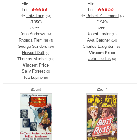
Elle :
Elle :
Lui :
Lui :
de
Fritz Lang
de
Robert Z. Leonard
(34)
(4)
(1956)
(1949)
avec :
avec :
Dana Andrews
Robert Taylor
(14)
(16)
Rhonda Fleming
Ava Gardner
(4)
(14)
George Sanders
Charles Laughton
(30)
(18)
Howard Duff
Vincent Price
(5)
John Hodiak
Thomas Mitchell
(4)
(12)
Vincent Price
Sally Forrest
(3)
Ida Lupino
(8)
(Zoom)
(Zoom)