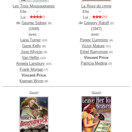
Les Trois Mousquetaires
La Rose du crime
Elle :
Elle :
Lui :
Lui :
de
George Sidney
de
Gregory Ratoff
(6)
(2)
(1948)
(1947)
avec :
avec :
Lana Turner
Peggy Cummins
(10)
(4)
Gene Kelly
Victor Mature
(9)
(11)
June Allyson
Ethel Barrymore
(3)
(4)
Van Heflin
Vincent Price
(14)
Patricia Medina
Angela Lansbury
(3)
(10)
Frank Morgan
(7)
Vincent Price
Keenan Wynn
(8)
(Zoom)
(Zoom)