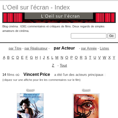
L'Oeil sur l'écran - Index
Blog cinéma : 6381 commentaires et critiques de films. Deux regards de simples
amateurs de cinéma.
par Acteur
par Titre
-
par Réalisateur
-
-
par Année
-
Listes
A
B
C
D
E
F
G
H
I
J
K
L
M
N
O
P
Q
R
S
T
U
V
W
X
Y
Z
-
Tout
Vincent Price
14
films où
a été l'un des acteurs principaux :
(cliquez sur une affiche pour lire les commentaires sur le film)
(Zoom)
(Zoom)