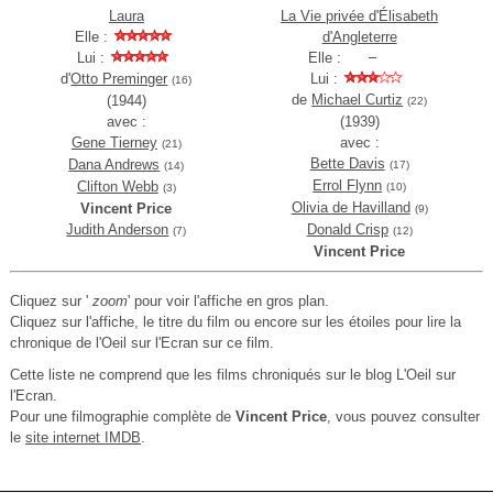
Laura
La Vie privée d'Élisabeth
Elle :
d'Angleterre
Lui :
Elle :
d'
Otto Preminger
Lui :
(16)
de
Michael Curtiz
(1944)
(22)
avec :
(1939)
Gene Tierney
avec :
(21)
Bette Davis
Dana Andrews
(17)
(14)
Errol Flynn
Clifton Webb
(10)
(3)
Olivia de Havilland
Vincent Price
(9)
Judith Anderson
Donald Crisp
(7)
(12)
Vincent Price
Cliquez sur '
zoom
' pour voir l'affiche en gros plan.
Cliquez sur l'affiche, le titre du film ou encore sur les étoiles pour lire la
chronique de l'Oeil sur l'Ecran sur ce film.
Cette liste ne comprend que les films chroniqués sur le blog L'Oeil sur
l'Ecran.
Pour une filmographie complète de
Vincent Price
, vous pouvez consulter
le
site internet IMDB
.