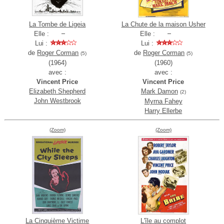
La Tombe de Ligeia
La Chute de la maison Usher
Elle :
Elle :
Lui :
Lui :
de
Roger Corman
de
Roger Corman
(5)
(5)
(1964)
(1960)
avec :
avec :
Vincent Price
Vincent Price
Elizabeth Shepherd
Mark Damon
(2)
John Westbrook
Myrna Fahey
Harry Ellerbe
(Zoom)
(Zoom)
La Cinquième Victime
L'île au complot