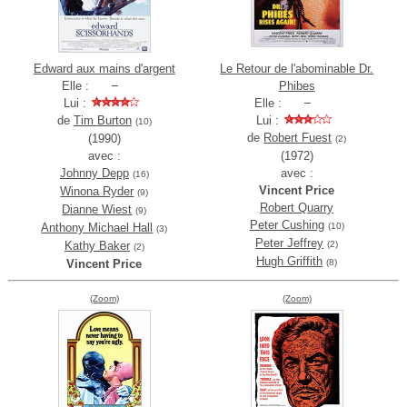
Edward aux mains d'argent
Le Retour de l'abominable Dr.
Elle :
Phibes
Lui :
Elle :
de
Tim Burton
Lui :
(10)
de
Robert Fuest
(1990)
(2)
avec :
(1972)
Johnny Depp
avec :
(16)
Vincent Price
Winona Ryder
(9)
Robert Quarry
Dianne Wiest
(9)
Peter Cushing
Anthony Michael Hall
(10)
(3)
Peter Jeffrey
Kathy Baker
(2)
(2)
Hugh Griffith
Vincent Price
(8)
(Zoom)
(Zoom)