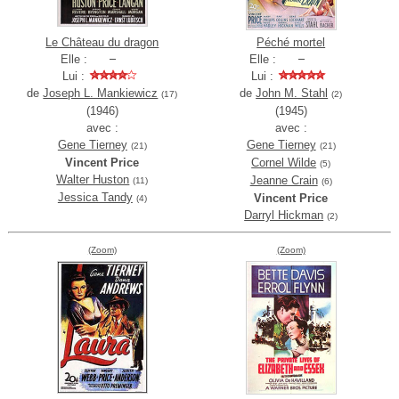
Le Château du dragon
Péché mortel
Elle :
Elle :
Lui :
Lui :
de
Joseph L. Mankiewicz
de
John M. Stahl
(17)
(2)
(1946)
(1945)
avec :
avec :
Gene Tierney
Gene Tierney
(21)
(21)
Vincent Price
Cornel Wilde
(5)
Walter Huston
Jeanne Crain
(11)
(6)
Jessica Tandy
Vincent Price
(4)
Darryl Hickman
(2)
(Zoom)
(Zoom)