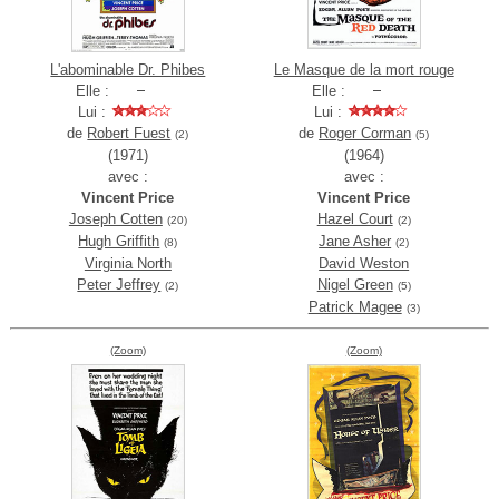
L'abominable Dr. Phibes
Le Masque de la mort rouge
Elle :
Elle :
Lui :
Lui :
de
Robert Fuest
de
Roger Corman
(2)
(5)
(1971)
(1964)
avec :
avec :
Vincent Price
Vincent Price
Joseph Cotten
Hazel Court
(20)
(2)
Hugh Griffith
Jane Asher
(8)
(2)
Virginia North
David Weston
Peter Jeffrey
Nigel Green
(2)
(5)
Patrick Magee
(3)
(Zoom)
(Zoom)