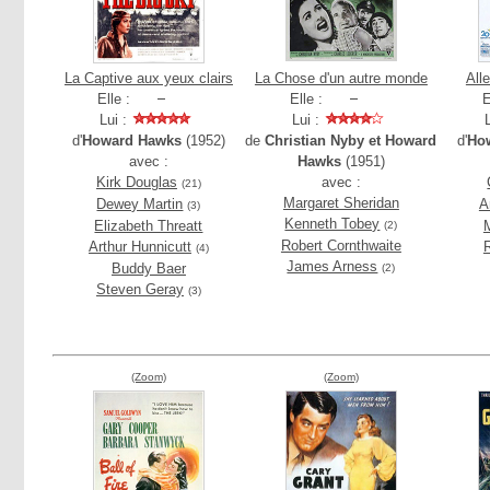
La Captive aux yeux clairs
La Chose d'un autre monde
All
Elle :
Elle :
E
Lui :
Lui :
d'
Howard Hawks
(1952)
de
Christian Nyby et Howard
d'
Ho
avec :
Hawks
(1951)
Kirk Douglas
avec :
(21)
Margaret Sheridan
Dewey Martin
A
(3)
Kenneth Tobey
Elizabeth Threatt
(2)
Robert Cornthwaite
Arthur Hunnicutt
(4)
James Arness
Buddy Baer
(2)
Steven Geray
(3)
(Zoom)
(Zoom)