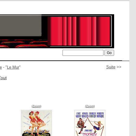
Suite
>>
e
- "
Le Mur
"
Tout
(Zoom)
(Zoom)