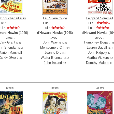
ez coucher ailleurs
La Rivière rouge
Le grand Sommeil
lle :
Elle :
Elle :
Lui :
Lui :
Lui :
ward Hawks
(1949)
d'
Howard Hawks
(1948)
d'
Howard Hawks
(19
avec :
avec :
avec :
Cary Grant
John Wayne
Humphrey Bogart
(33)
(24)
(4
nn Sheridan
Montgomery Clift
Lauren Bacall
(10)
(9)
(17)
Marion Marshall
Joanne Dru
John Ridgely
(4)
(2)
Randy Stuart
Walter Brennan
Martha Vickers
(2)
(12)
(3)
John Ireland
Dorothy Malone
(3)
(8)
(Zoom)
(Zoom)
(Zoom)