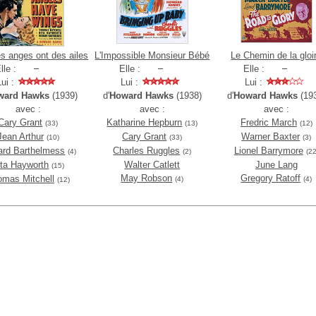
es anges ont des ailes
L'Impossible Monsieur Bébé
Le Chemin de la gloi
lle :
Elle :
Elle :
Lui :
Lui :
Lui :
ward Hawks
(1939)
d'
Howard Hawks
(1938)
d'
Howard Hawks
(19
avec :
avec :
avec :
Cary Grant
Katharine Hepburn
Fredric March
(33)
(13)
(12)
Jean Arthur
Cary Grant
Warner Baxter
(10)
(33)
(3)
ard Barthelmess
Charles Ruggles
Lionel Barrymore
(4)
(2)
(22
ita Hayworth
Walter Catlett
June Lang
(15)
May Robson
Gregory Ratoff
omas Mitchell
(4)
(4)
(12)