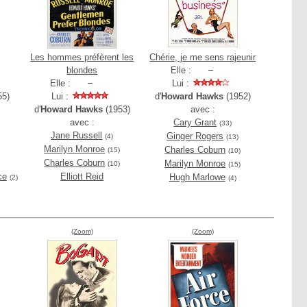
Les hommes préfèrent les
Chérie, je me sens rajeunir
blondes
Elle :
Elle :
Lui :
55)
Lui :
d'
Howard Hawks
(1952)
d'
Howard Hawks
(1953)
avec :
avec :
Cary Grant
(33)
Jane Russell
Ginger Rogers
(4)
(13)
Marilyn Monroe
Charles Coburn
(15)
(10)
Charles Coburn
Marilyn Monroe
(10)
(15)
ce
Elliott Reid
Hugh Marlowe
(2)
(4)
(Zoom)
(Zoom)