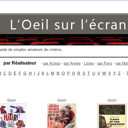
gards de simples amateurs de cinéma.
par Réalisateur
-
par Acteur
-
par Année
-
Listes
-
par Pays
-
par Not
B
C
D
E
F
G
H
I
J
K
L
M
N
O
P
Q
R
S
T
U
V
W
X
Y
Z
-
(Zoom)
(Zoom)
(Zoom)