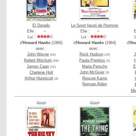
El Dorado
Le Sport favori de l'homme
Elle :
Elle :
E
Lui :
Lui :
d'
Howard Hawks
(1966)
d'
Howard Hawks
(1964)
d'
Ho
avec :
avec :
John Wayne
Rock Hudson
(24)
(15)
Robert Mitchum
Paula Prentiss
(26)
(2)
James Caan
Maria Perschy
E
(12)
John McGiver
Charlene Holt
(3)
Arthur Hunnicutt
Roscoe Karns
(4)
Norman Alden
Mi
(Zoom)
(Zoom)