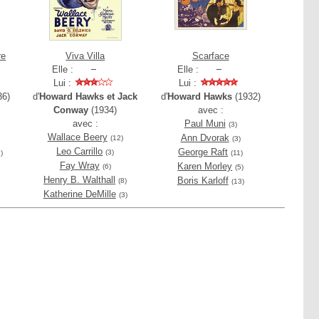
re
Viva Villa
Scarface
Elle :
Elle :
Lui :
Lui :
36)
d'
Howard Hawks et Jack
d'
Howard Hawks
(1932)
Conway
(1934)
avec :
avec :
Paul Muni
(3)
Wallace Beery
Ann Dvorak
(12)
(3)
Leo Carrillo
George Raft
(3)
)
(11)
Fay Wray
Karen Morley
(6)
(5)
Henry B. Walthall
Boris Karloff
(8)
(13)
Katherine DeMille
(3)