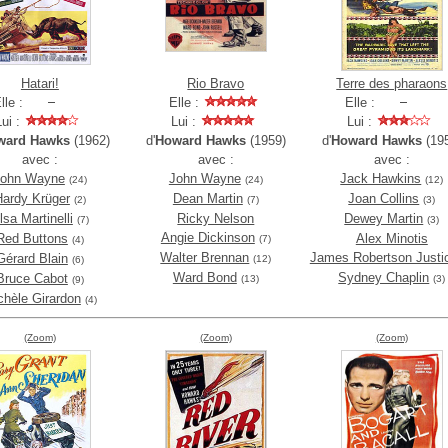
Hatari!
Rio Bravo
Terre des pharaons
lle :
Elle :
Elle :
Lui :
Lui :
Lui :
ward Hawks
(1962)
d'
Howard Hawks
(1959)
d'
Howard Hawks
(19
avec :
avec :
avec :
John Wayne
John Wayne
Jack Hawkins
(24)
(24)
(12)
Hardy Krüger
Dean Martin
Joan Collins
(2)
(7)
(3)
lsa Martinelli
Ricky Nelson
Dewey Martin
(7)
(3)
Angie Dickinson
Red Buttons
Alex Minotis
(7)
(4)
Walter Brennan
James Robertson Justi
Gérard Blain
(12)
(6)
Ward Bond
Sydney Chaplin
Bruce Cabot
(13)
(3)
(9)
chèle Girardon
(4)
(Zoom)
(Zoom)
(Zoom)