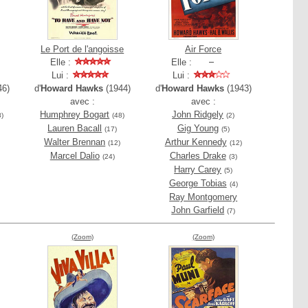
Le Port de l'angoisse
Air Force
Elle :
Elle :
Lui :
Lui :
46)
d'
Howard Hawks
(1944)
d'
Howard Hawks
(1943)
avec :
avec :
Humphrey Bogart
John Ridgely
8)
(48)
(2)
Lauren Bacall
Gig Young
(17)
(5)
Walter Brennan
Arthur Kennedy
(12)
(12)
Marcel Dalio
Charles Drake
(24)
(3)
Harry Carey
(5)
George Tobias
(4)
Ray Montgomery
John Garfield
(7)
(Zoom)
(Zoom)