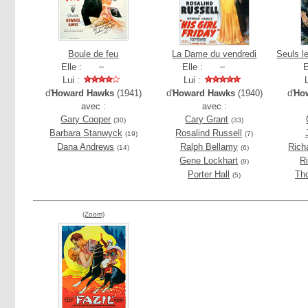
Boule de feu
La Dame du vendredi
Seuls l
Elle :
Elle :
E
Lui :
Lui :
d'
Howard Hawks
(1941)
d'
Howard Hawks
(1940)
d'
Ho
avec :
avec :
Gary Cooper
Cary Grant
(30)
(33)
Barbara Stanwyck
Rosalind Russell
(19)
(7)
Dana Andrews
Ralph Bellamy
Rich
(14)
(6)
Gene Lockhart
R
(8)
Porter Hall
Th
(5)
(Zoom)