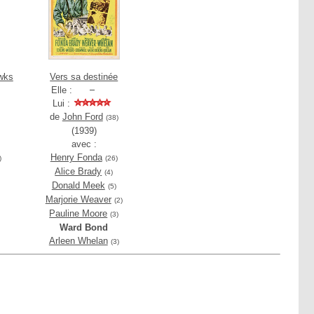
awks
Vers sa destinée
Elle :
Lui :
de
John Ford
(38)
(1939)
avec :
Henry Fonda
)
(26)
Alice Brady
(4)
Donald Meek
(5)
Marjorie Weaver
(2)
Pauline Moore
(3)
Ward Bond
Arleen Whelan
(3)