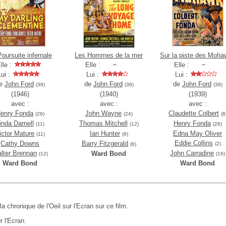
oursuite infernale
Les Hommes de la mer
Sur la piste des Moh
lle :
Elle :
Elle :
Lui :
Lui :
Lui :
e
John Ford
de
John Ford
de
John Ford
(38)
(38)
(38)
(1946)
(1940)
(1939)
avec :
avec :
avec :
enry Fonda
John Wayne
Claudette Colbert
(26)
(24)
(8
inda Darnell
Thomas Mitchell
Henry Fonda
(11)
(12)
(26)
ictor Mature
Ian Hunter
Edna May Oliver
(11)
(9)
Eddie Collins
Cathy Downs
Barry Fitzgerald
(2)
(6)
lter Brennan
John Carradine
Ward Bond
(12)
(16)
Ward Bond
Ward Bond
 la chronique de l'Oeil sur l'Ecran sur ce film.
r l'Ecran.