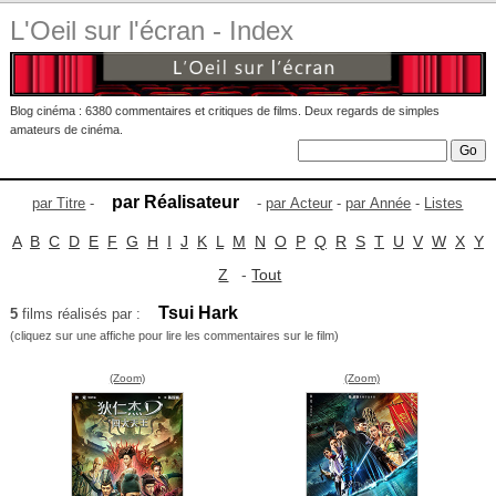
L'Oeil sur l'écran - Index
Blog cinéma : 6380 commentaires et critiques de films. Deux regards de simples
amateurs de cinéma.
par Réalisateur
par Titre
-
-
par Acteur
-
par Année
-
Listes
A
B
C
D
E
F
G
H
I
J
K
L
M
N
O
P
Q
R
S
T
U
V
W
X
Y
Z
-
Tout
Tsui Hark
5
films réalisés par :
(cliquez sur une affiche pour lire les commentaires sur le film)
(Zoom)
(Zoom)