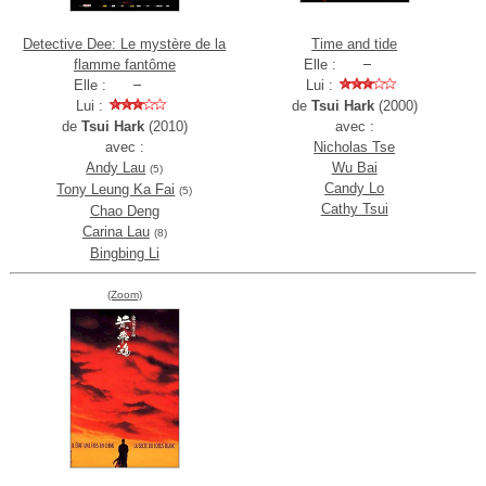
Detective Dee: Le mystère de la
Time and tide
flamme fantôme
Elle :
Elle :
Lui :
Lui :
de
Tsui Hark
(2000)
de
Tsui Hark
(2010)
avec :
avec :
Nicholas Tse
Andy Lau
Wu Bai
(5)
Candy Lo
Tony Leung Ka Fai
(5)
Cathy Tsui
Chao Deng
Carina Lau
(8)
Bingbing Li
(Zoom)