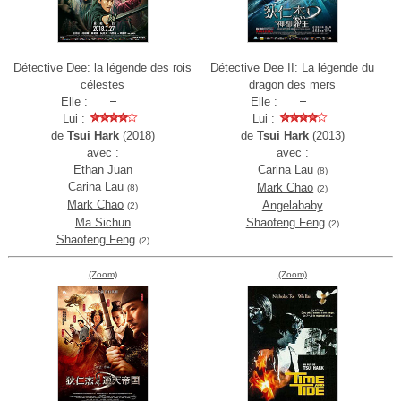
Détective Dee: la légende des rois
Détective Dee II: La légende du
célestes
dragon des mers
Elle :
Elle :
Lui :
Lui :
de
Tsui Hark
(2018)
de
Tsui Hark
(2013)
avec :
avec :
Ethan Juan
Carina Lau
(8)
Carina Lau
Mark Chao
(8)
(2)
Mark Chao
Angelababy
(2)
Ma Sichun
Shaofeng Feng
(2)
Shaofeng Feng
(2)
(Zoom)
(Zoom)