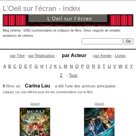
L'Oeil sur l'écran - Index
Blog cinéma : 6382 commentaires et critiques de films. Deux regards de simples
amateurs de cinéma.
par Acteur
par Titre
-
par Réalisateur
-
-
par Année
-
Listes
A
B
C
D
E
F
G
H
I
J
K
L
M
N
O
P
Q
R
S
T
U
V
W
X
Y
Z
-
Tout
Carina Lau
8
films où
a été l'une des actrices principales :
(cliquez sur une affiche pour lire les commentaires sur le film)
(Zoom)
(Zoom)