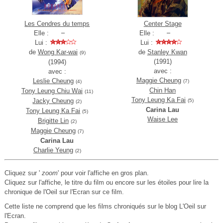
Les Cendres du temps
Center Stage
Elle :
Elle :
Lui :
Lui :
de
Wong Kar-wai
de
Stanley Kwan
(9)
(1991)
(1994)
avec :
avec :
Maggie Cheung
Leslie Cheung
(7)
(4)
Chin Han
Tony Leung Chiu Wai
(11)
Tony Leung Ka Fai
Jacky Cheung
(5)
(2)
Carina Lau
Tony Leung Ka Fai
(5)
Waise Lee
Brigitte Lin
(2)
Maggie Cheung
(7)
Carina Lau
Charlie Yeung
(2)
Cliquez sur '
zoom
' pour voir l'affiche en gros plan.
Cliquez sur l'affiche, le titre du film ou encore sur les étoiles pour lire la
chronique de l'Oeil sur l'Ecran sur ce film.
Cette liste ne comprend que les films chroniqués sur le blog L'Oeil sur
l'Ecran.