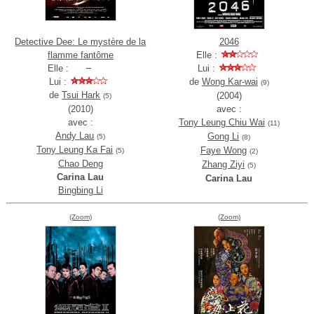
Detective Dee: Le mystère de la
2046
flamme fantôme
Elle :
Elle :
Lui :
Lui :
de
Wong Kar-wai
(9)
de
Tsui Hark
(2004)
(5)
(2010)
avec :
avec :
Tony Leung Chiu Wai
(11)
Andy Lau
Gong Li
(5)
(8)
Tony Leung Ka Fai
Faye Wong
(5)
(2)
Chao Deng
Zhang Ziyi
(5)
Carina Lau
Carina Lau
Bingbing Li
(Zoom)
(Zoom)