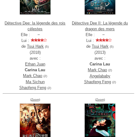
Détective Dee: la légende des rois
Détective Dee II: La légende du
célestes
dragon des mers
Elle :
Elle :
Lui :
Lui :
de
Tsui Hark
de
Tsui Hark
(5)
(5)
(2018)
(2013)
avec :
avec :
Ethan Juan
Carina Lau
Carina Lau
Mark Chao
(2)
Mark Chao
Angelababy
(2)
Ma Sichun
Shaofeng Feng
(2)
Shaofeng Feng
(2)
(Zoom)
(Zoom)