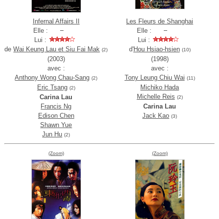
Infernal Affairs II
Les Fleurs de Shanghai
Elle :
Elle :
Lui :
Lui :
de
Wai Keung Lau et Siu Fai Mak
d'
Hou Hsiao-hsien
(2)
(10)
(2003)
(1998)
avec :
avec :
Anthony Wong Chau-Sang
Tony Leung Chiu Wai
(2)
(11)
Eric Tsang
Michiko Hada
(2)
Michelle Reis
Carina Lau
(2)
Francis Ng
Carina Lau
Edison Chen
Jack Kao
(3)
Shawn Yue
Jun Hu
(2)
(Zoom)
(Zoom)