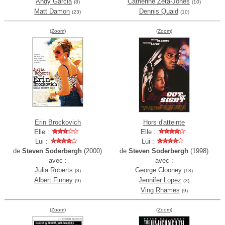
Andy Garcia
Catherine Zeta-Jones
(8)
(10)
Matt Damon
Dennis Quaid
(23)
(10)
(Zoom)
(Zoom)
Erin Brockovich
Hors d'atteinte
Elle :
Elle :
Lui :
Lui :
de
Steven Soderbergh
(2000)
de
Steven Soderbergh
(1998)
avec :
avec :
Julia Roberts
George Clooney
(8)
(18)
Albert Finney
Jennifer Lopez
(9)
(3)
Ving Rhames
(9)
(Zoom)
(Zoom)