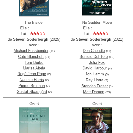
The Insider
No Sudden Move
Elle :
Elle :
Lui :
Lui :
de
Steven Soderbergh
(2025)
de
Steven Soderbergh
(2021)
avec :
avec :
Michael Fassbender
Don Cheadle
(11)
(11)
Cate Blanchett
Benicio Del Toro
(21)
(12)
Tom Burke
Julia Fox
Marisa Abela
David Harbour
(4)
Regé-Jean Page
Jon Hamm
(2)
(5)
Naomie Harris
Ray Liotta
(2)
(7)
Pierce Brosnan
Brendan Fraser
(7)
(5)
Gustaf Skarsgård
Matt Damon
(2)
(23)
(Zoom)
(Zoom)