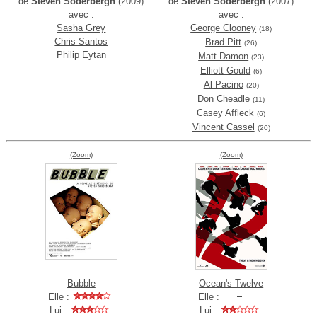
de
Steven Soderbergh
(2009)
de
Steven Soderbergh
(2007)
avec :
avec :
Sasha Grey
George Clooney
(18)
Chris Santos
Brad Pitt
(26)
Philip Eytan
Matt Damon
(23)
Elliott Gould
(6)
Al Pacino
(20)
Don Cheadle
(11)
Casey Affleck
(6)
Vincent Cassel
(20)
(Zoom)
(Zoom)
Bubble
Ocean's Twelve
Elle :
Elle :
Lui :
Lui :