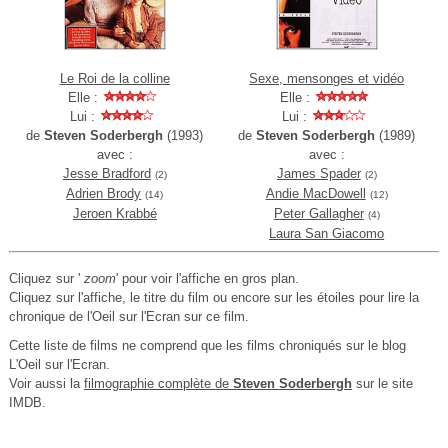
Le Roi de la colline
Sexe, mensonges et vidéo
Elle :
Elle :
Lui :
Lui :
de
Steven Soderbergh
(1993)
de
Steven Soderbergh
(1989)
avec :
avec :
Jesse Bradford
James Spader
(2)
(2)
Adrien Brody
Andie MacDowell
(14)
(12)
Jeroen Krabbé
Peter Gallagher
(4)
Laura San Giacomo
Cliquez sur '
zoom
' pour voir l'affiche en gros plan.
Cliquez sur l'affiche, le titre du film ou encore sur les étoiles pour lire la
chronique de l'Oeil sur l'Ecran sur ce film.
Cette liste de films ne comprend que les films chroniqués sur le blog
L'Oeil sur l'Ecran.
Voir aussi la
filmographie complète de
Steven Soderbergh
sur le site
IMDB.