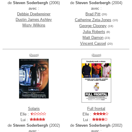
de
Steven Soderbergh
(2006)
de
Steven Soderbergh
(2004)
avec :
avec :
Debbie Doebereiner
Brad Pitt
(26)
Dustin James Ashley
Catherine Zeta-Jones
(10)
Misty Wilkins
George Clooney
(18)
Julia Roberts
(8)
Matt Damon
(23)
Vincent Cassel
(20)
(Zoom)
(Zoom)
Solaris
Full frontal
Elle :
Elle :
Lui :
Lui :
de
Steven Soderbergh
(2002)
de
Steven Soderbergh
(2002)
avec :
avec :