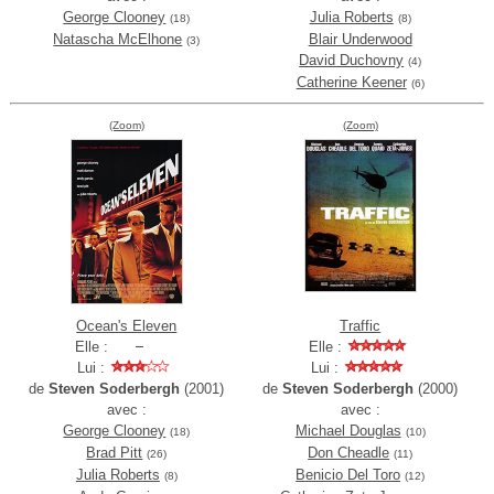
George Clooney
Julia Roberts
(18)
(8)
Natascha McElhone
Blair Underwood
(3)
David Duchovny
(4)
Catherine Keener
(6)
(Zoom)
(Zoom)
Ocean's Eleven
Traffic
Elle :
Elle :
Lui :
Lui :
de
Steven Soderbergh
(2001)
de
Steven Soderbergh
(2000)
avec :
avec :
George Clooney
Michael Douglas
(18)
(10)
Brad Pitt
Don Cheadle
(26)
(11)
Julia Roberts
Benicio Del Toro
(8)
(12)