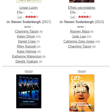
Logan Lucky
Effets secondaires
Elle :
Elle :
Lui :
Lui :
de
Steven Soderbergh
(2017)
de
Steven Soderbergh
(2013)
avec :
avec :
Channing Tatum
Rooney Mara
(9)
(5)
Adam Driver
Jude Law
(13)
(22)
Daniel Craig
Catherine Zeta-Jones
(7)
(10)
Riley Keough
Channing Tatum
(2)
(9)
Katie Holmes
(4)
Katherine Waterston
(6)
Dwight Yoakam
(3)
(Zoom)
(Zoom)