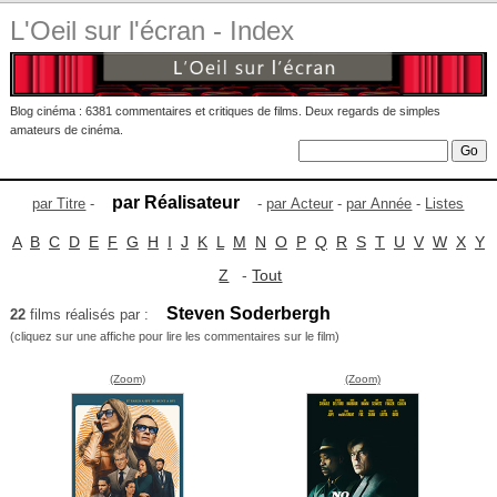
L'Oeil sur l'écran - Index
Blog cinéma : 6381 commentaires et critiques de films. Deux regards de simples
amateurs de cinéma.
par Réalisateur
par Titre
-
-
par Acteur
-
par Année
-
Listes
A
B
C
D
E
F
G
H
I
J
K
L
M
N
O
P
Q
R
S
T
U
V
W
X
Y
Z
-
Tout
Steven Soderbergh
22
films réalisés par :
(cliquez sur une affiche pour lire les commentaires sur le film)
(Zoom)
(Zoom)