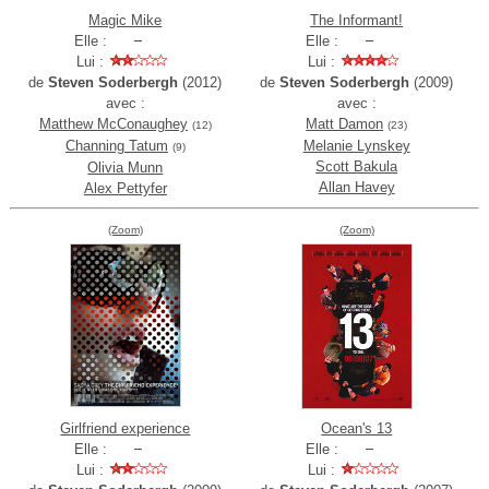
Magic Mike
The Informant!
Elle :
Elle :
Lui :
Lui :
de
Steven Soderbergh
(2012)
de
Steven Soderbergh
(2009)
avec :
avec :
Matthew McConaughey
Matt Damon
(12)
(23)
Channing Tatum
Melanie Lynskey
(9)
Scott Bakula
Olivia Munn
Allan Havey
Alex Pettyfer
(Zoom)
(Zoom)
Girlfriend experience
Ocean's 13
Elle :
Elle :
Lui :
Lui :