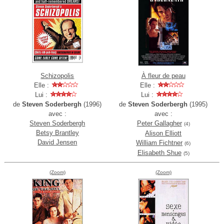
Schizopolis
À fleur de peau
Elle :
Elle :
Lui :
Lui :
de
Steven Soderbergh
(1996)
de
Steven Soderbergh
(1995)
avec :
avec :
Steven Soderbergh
Peter Gallagher
(4)
Betsy Brantley
Alison Elliott
David Jensen
William Fichtner
(6)
Elisabeth Shue
(5)
(Zoom)
(Zoom)