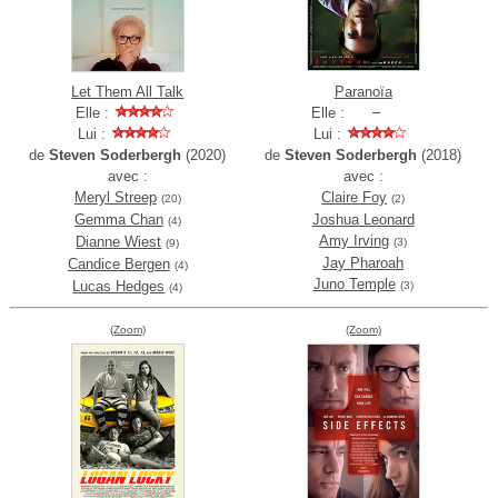
Let Them All Talk
Paranoïa
Elle :
Elle :
Lui :
Lui :
de
Steven Soderbergh
(2020)
de
Steven Soderbergh
(2018)
avec :
avec :
Meryl Streep
Claire Foy
(20)
(2)
Gemma Chan
Joshua Leonard
(4)
Amy Irving
Dianne Wiest
(3)
(9)
Jay Pharoah
Candice Bergen
(4)
Juno Temple
Lucas Hedges
(3)
(4)
(Zoom)
(Zoom)