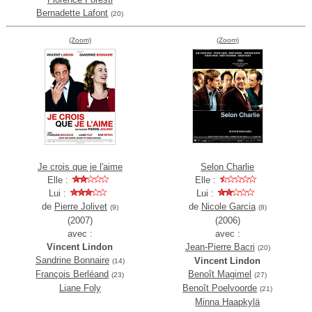
Bernadette Lafont
(20)
(Zoom)
(Zoom)
Je crois que je l'aime
Selon Charlie
Elle :
Elle :
Lui :
Lui :
de
Pierre Jolivet
de
Nicole Garcia
(9)
(8)
(2007)
(2006)
avec :
avec :
Vincent Lindon
Jean-Pierre Bacri
(20)
Sandrine Bonnaire
Vincent Lindon
(14)
François Berléand
Benoît Magimel
(23)
(27)
Liane Foly
Benoît Poelvoorde
(21)
Minna Haapkylä