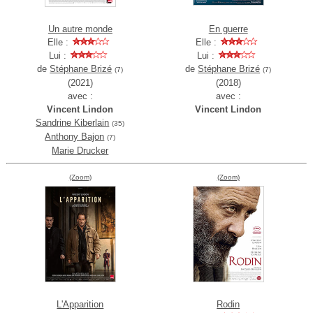
Un autre monde
En guerre
Elle :
Elle :
Lui :
Lui :
de
Stéphane Brizé
de
Stéphane Brizé
(7)
(7)
(2021)
(2018)
avec :
avec :
Vincent Lindon
Vincent Lindon
Sandrine Kiberlain
(35)
Anthony Bajon
(7)
Marie Drucker
(Zoom)
(Zoom)
L'Apparition
Rodin