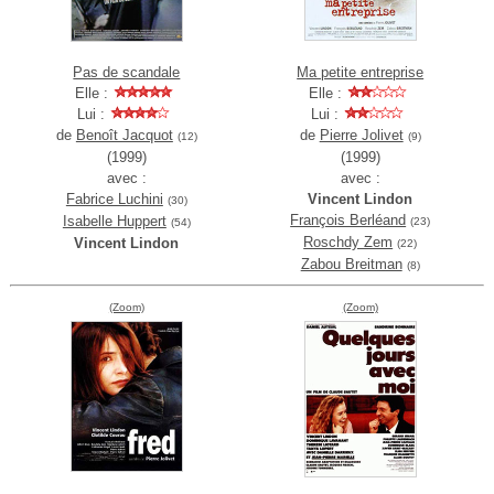
Pas de scandale
Ma petite entreprise
Elle :
Elle :
Lui :
Lui :
de
Benoît Jacquot
de
Pierre Jolivet
(12)
(9)
(1999)
(1999)
avec :
avec :
Fabrice Luchini
Vincent Lindon
(30)
François Berléand
Isabelle Huppert
(23)
(54)
Roschdy Zem
Vincent Lindon
(22)
Zabou Breitman
(8)
(Zoom)
(Zoom)