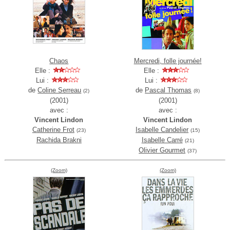
Chaos
Mercredi, folle journée!
Elle :
Elle :
Lui :
Lui :
de
Coline Serreau
de
Pascal Thomas
(2)
(8)
(2001)
(2001)
avec :
avec :
Vincent Lindon
Vincent Lindon
Catherine Frot
Isabelle Candelier
(23)
(15)
Rachida Brakni
Isabelle Carré
(21)
Olivier Gourmet
(37)
(Zoom)
(Zoom)