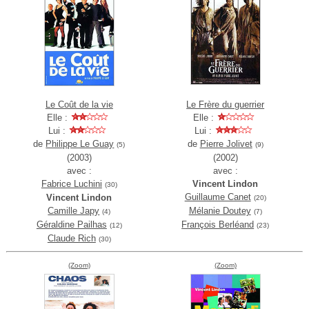
Le Coût de la vie
Le Frère du guerrier
Elle :
Elle :
Lui :
Lui :
de
Philippe Le Guay
de
Pierre Jolivet
(5)
(9)
(2003)
(2002)
avec :
avec :
Fabrice Luchini
Vincent Lindon
(30)
Guillaume Canet
Vincent Lindon
(20)
Camille Japy
Mélanie Doutey
(4)
(7)
Géraldine Pailhas
François Berléand
(12)
(23)
Claude Rich
(30)
(Zoom)
(Zoom)