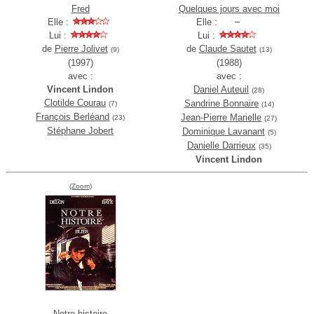
Fred
Quelques jours avec moi
Elle :
Elle :
Lui :
Lui :
de
Pierre Jolivet
de
Claude Sautet
(9)
(13)
(1997)
(1988)
avec :
avec :
Vincent Lindon
Daniel Auteuil
(28)
Clotilde Courau
Sandrine Bonnaire
(7)
(14)
François Berléand
Jean-Pierre Marielle
(23)
(27)
Stéphane Jobert
Dominique Lavanant
(5)
Danielle Darrieux
(35)
Vincent Lindon
(Zoom)
Notre histoire