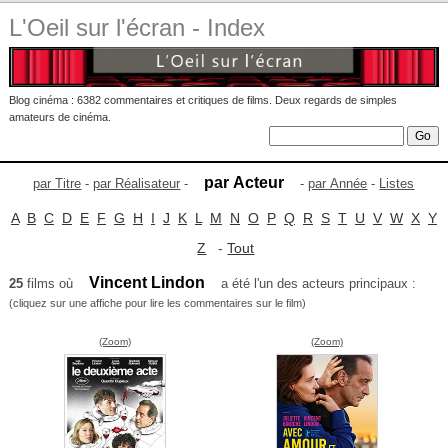
L'Oeil sur l'écran - Index
Blog cinéma : 6382 commentaires et critiques de films. Deux regards de simples
amateurs de cinéma.
par Acteur
par Titre
-
par Réalisateur
-
-
par Année
-
Listes
A
B
C
D
E
F
G
H
I
J
K
L
M
N
O
P
Q
R
S
T
U
V
W
X
Y
Z
-
Tout
Vincent Lindon
25
films où
a été l'un des acteurs principaux :
(cliquez sur une affiche pour lire les commentaires sur le film)
(Zoom)
(Zoom)