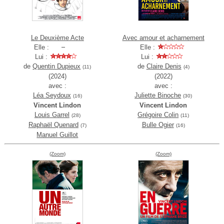
Le Deuxième Acte
Avec amour et acharnement
Elle :
Elle :
Lui :
Lui :
de
Quentin Dupieux
de
Claire Denis
(11)
(4)
(2024)
(2022)
avec :
avec :
Léa Seydoux
Juliette Binoche
(16)
(30)
Vincent Lindon
Vincent Lindon
Louis Garrel
Grégoire Colin
(28)
(11)
Raphaël Quenard
Bulle Ogier
(7)
(16)
Manuel Guillot
(Zoom)
(Zoom)