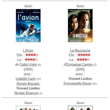
(Zoom)
(Zoom)
L'Avion
La Moustache
Elle :
Elle :
Lui :
Lui :
de
Cédric Kahn
d'
Emmanuel Carrère
(6)
(2)
(2005)
(2005)
avec :
avec :
Isabelle Carré
Vincent Lindon
(21)
Emmanuelle Devos
Roméo Botzaris
(23)
Vincent Lindon
Nicolas Briançon
(2)
(Zoom)
(Zoom)