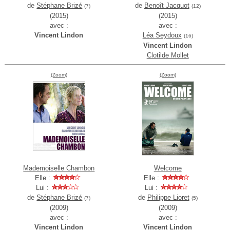
de
Stéphane Brizé
de
Benoît Jacquot
(7)
(12)
(2015)
(2015)
avec :
avec :
Vincent Lindon
Léa Seydoux
(16)
Vincent Lindon
Clotilde Mollet
(Zoom)
(Zoom)
Mademoiselle Chambon
Welcome
Elle :
Elle :
Lui :
Lui :
de
Stéphane Brizé
de
Philippe Lioret
(7)
(5)
(2009)
(2009)
avec :
avec :
Vincent Lindon
Vincent Lindon