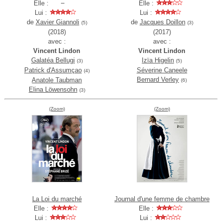
Elle :
Elle :
Lui :
Lui :
de
Xavier Giannoli
de
Jacques Doillon
(5)
(3)
(2018)
(2017)
avec :
avec :
Vincent Lindon
Vincent Lindon
Galatéa Bellugi
Izïa Higelin
(3)
(5)
Patrick d'Assumçao
Séverine Caneele
(4)
Bernard Verley
Anatole Taubman
(6)
Elina Löwensohn
(3)
(Zoom)
(Zoom)
La Loi du marché
Journal d'une femme de chambre
Elle :
Elle :
Lui :
Lui :