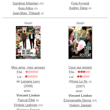
Sandrine Kiberlain
Firat Ayverdi
(35)
Audrey Dana
Aure Atika
(4)
(11)
Jean-Marc Thibault
(2)
(Zoom)
(Zoom)
Mes amis, mes amours
Ceux qui restent
Elle :
Elle :
Lui :
Lui :
de
Lorraine Levy
d'
Anne Le Ny
(2)
(2008)
(2007)
avec :
avec :
Vincent Lindon
Vincent Lindon
Pascal Elbé
Emmanuelle Devos
(4)
(23)
Virginie Ledoyen
Yeelem Jappain
(10)
Florence Foresti