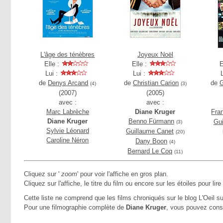
L'âge des ténèbres
Joyeux Noël
Elle :
Elle :
E
Lui :
Lui :
de
Denys Arcand
de
Christian Carion
de
G
(4)
(3)
(2007)
(2005)
avec :
avec :
Marc Labrèche
Diane Kruger
Fra
Diane Kruger
Benno Fürmann
Gu
(3)
Sylvie Léonard
Guillaume Canet
(20)
Caroline Néron
Dany Boon
(4)
Bernard Le Coq
(11)
Cliquez sur '
zoom
' pour voir l'affiche en gros plan.
Cliquez sur l'affiche, le titre du film ou encore sur les étoiles pour lire
Cette liste ne comprend que les films chroniqués sur le blog L'Oeil su
Pour une filmographie complète de
Diane Kruger
, vous pouvez cons