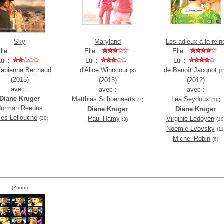
Sky
Maryland
Les adieux à la rein
lle :
Elle :
Elle :
Lui :
Lui :
Lui :
Fabienne Berthaud
d'
Alice Winocour
de
Benoît Jacquot
(3)
(1
(2015)
(2015)
(2012)
avec :
avec :
avec :
Diane Kruger
Matthias Schoenaerts
Léa Seydoux
(7)
(16)
Norman Reedus
Diane Kruger
Diane Kruger
lles Lellouche
Paul Hamy
Virginie Ledoyen
(20)
(3)
(10
Noémie Lvovsky
(11
Michel Robin
(6)
(Zoom)