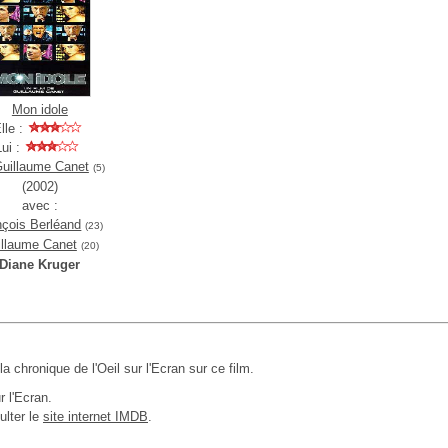
Mon idole
lle :
Lui :
uillaume Canet
(5)
(2002)
avec :
nçois Berléand
(23)
illaume Canet
(20)
Diane Kruger
 la chronique de l'Oeil sur l'Ecran sur ce film.
r l'Ecran.
ulter le
site internet IMDB
.