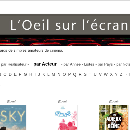
gards de simples amateurs de cinéma.
par Acteur
-
par Réalisateur
-
-
par Année
-
Listes
-
par Pays
-
par Not
B
C
D
E
F
G
H
I
J
K
L
M
N
O
P
Q
R
S
T
U
V
W
X
Y
Z
-
:
(Zoom)
(Zoom)
(Zoom)