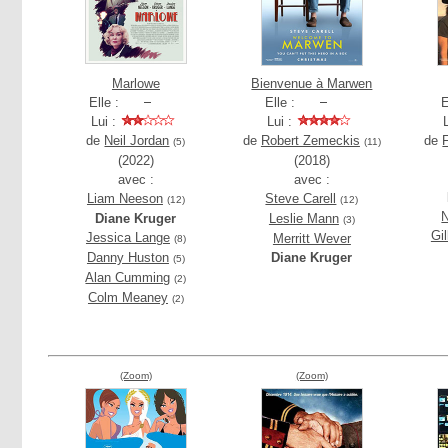
Marlowe
Bienvenue à Marwen
Elle :
Elle :
E
Lui :
Lui :
de
Neil Jordan
de
Robert Zemeckis
de
(5)
(11)
(2022)
(2018)
avec :
avec :
Liam Neeson
Steve Carell
(12)
(12)
Diane Kruger
Leslie Mann
(3)
Gi
Jessica Lange
Merritt Wever
(8)
Danny Huston
Diane Kruger
(5)
Alan Cumming
(2)
Colm Meaney
(2)
(Zoom)
(Zoom)