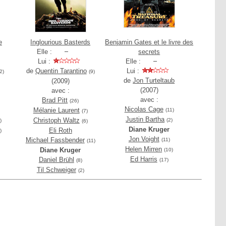
e
Inglourious Basterds
Benjamin Gates et le livre des
Elle :
secrets
Lui :
Elle :
de
Quentin Tarantino
Lui :
2)
(9)
de
Jon Turteltaub
(2009)
(2007)
avec :
avec :
Brad Pitt
(26)
Nicolas Cage
Mélanie Laurent
(11)
(7)
Justin Bartha
Christoph Waltz
(2)
)
(6)
Diane Kruger
Eli Roth
)
Jon Voight
Michael Fassbender
(11)
(11)
Helen Mirren
Diane Kruger
(10)
Ed Harris
Daniel Brühl
(17)
(8)
Til Schweiger
(2)