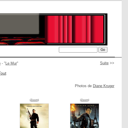
Suite
>>
e
- "
Le Mur
"
Tout
Photos de
Diane Kruger
(Zoom)
(Zoom)