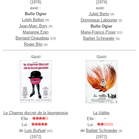
(1976)
(1974)
avec :
avec :
Bulle Ogier
Juliet Berto
(4)
Loleh Bellon
Dominique Labourier
(3)
(2)
Jean-Marc Bory
Bulle Ogier
(5)
Marianne Epin
Marie-France Pisier
(11)
Bernard Giraudeau
Barbet Schroeder
(13)
(3)
Roger Blin
(4)
(Zoom)
(Zoom)
Le Charme discret de la bourgeoisie
La Vallée
Elle :
Elle :
Lui :
Lui :
de
Luis Buñuel
de
Barbet Schroeder
(22)
(3)
(1972)
(1972)