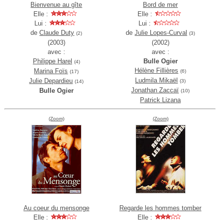
Bienvenue au gîte
Bord de mer
Elle :
Elle :
Lui :
Lui :
de
Claude Duty
de
Julie Lopes-Curval
(2)
(3)
(2003)
(2002)
avec :
avec :
Philippe Harel
Bulle Ogier
(4)
Hélène Fillières
Marina Foïs
(6)
(17)
Ludmila Mikaël
Julie Depardieu
(3)
(14)
Jonathan Zaccaï
Bulle Ogier
(10)
Patrick Lizana
(Zoom)
(Zoom)
Au coeur du mensonge
Regarde les hommes tomber
Elle :
Elle :