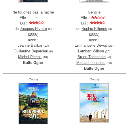
Ne touchez pas la hache
Gentille
Elle :
Elle :
Lui :
Lui :
de
Jacques Rivette
de
Sophie Fillières
(6)
(3)
(2006)
(2005)
avec :
avec :
Jeanne Balibar
Emmanuelle Devos
(13)
(23)
Guillaume Depardieu
Lambert Wilson
(9)
(20)
Michel Piccoli
Bruno Todeschini
(48)
(4)
Bulle Ogier
Michael Lonsdale
(23)
Bulle Ogier
(Zoom)
(Zoom)