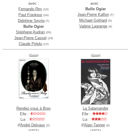
avec :
avec :
Fernando Rey
Bulle Ogier
(14)
Jean-Pierre Kalfon
Paul Frankeur
(7)
(14)
Michael Gothard
Delphine Seyrig
(5)
(7)
Valérie Lagrange
Bulle Ogier
(4)
Stéphane Audran
(26)
Jean-Pierre Cassel
(19)
Claude Piéplu
(12)
(Zoom)
(Zoom)
Rendez-vous à Bray
La Salamandre
Elle :
Elle :
Lui :
Lui :
d'
André Delvaux
d'
Alain Tanner
(2)
(4)
(1971)
(1971)