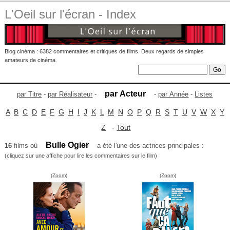
L'Oeil sur l'écran - Index
Blog cinéma : 6382 commentaires et critiques de films. Deux regards de simples
amateurs de cinéma.
par Acteur
par Titre
-
par Réalisateur
-
-
par Année
-
Listes
A
B
C
D
E
F
G
H
I
J
K
L
M
N
O
P
Q
R
S
T
U
V
W
X
Y
Z
-
Tout
Bulle Ogier
16
films où
a été l'une des actrices principales :
(cliquez sur une affiche pour lire les commentaires sur le film)
(Zoom)
(Zoom)