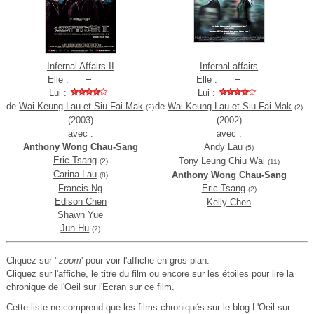
Infernal Affairs II
Infernal affairs
Elle :
Elle :
Lui :
Lui :
de
Wai Keung Lau et Siu Fai Mak
de
Wai Keung Lau et Siu Fai Mak
(2)
(2)
(2003)
(2002)
avec :
avec :
Anthony Wong Chau-Sang
Andy Lau
(5)
Eric Tsang
Tony Leung Chiu Wai
(2)
(11)
Carina Lau
Anthony Wong Chau-Sang
(8)
Francis Ng
Eric Tsang
(2)
Edison Chen
Kelly Chen
Shawn Yue
Jun Hu
(2)
Cliquez sur '
zoom
' pour voir l'affiche en gros plan.
Cliquez sur l'affiche, le titre du film ou encore sur les étoiles pour lire la
chronique de l'Oeil sur l'Ecran sur ce film.
Cette liste ne comprend que les films chroniqués sur le blog L'Oeil sur