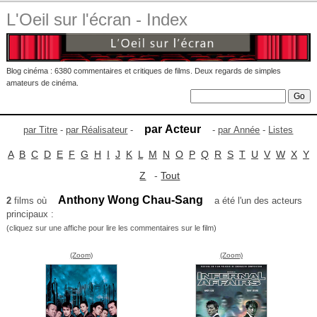
L'Oeil sur l'écran - Index
Blog cinéma : 6380 commentaires et critiques de films. Deux regards de simples
amateurs de cinéma.
par Acteur
par Titre
-
par Réalisateur
-
-
par Année
-
Listes
A
B
C
D
E
F
G
H
I
J
K
L
M
N
O
P
Q
R
S
T
U
V
W
X
Y
Z
-
Tout
Anthony Wong Chau-Sang
2
films où
a été l'un des acteurs
principaux :
(cliquez sur une affiche pour lire les commentaires sur le film)
(Zoom)
(Zoom)