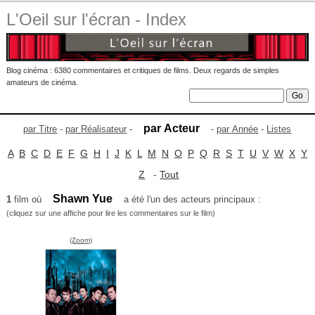
L'Oeil sur l'écran - Index
Blog cinéma : 6380 commentaires et critiques de films. Deux regards de simples
amateurs de cinéma.
par Acteur
par Titre
-
par Réalisateur
-
-
par Année
-
Listes
A
B
C
D
E
F
G
H
I
J
K
L
M
N
O
P
Q
R
S
T
U
V
W
X
Y
Z
-
Tout
Shawn Yue
1
film où
a été l'un des acteurs principaux :
(cliquez sur une affiche pour lire les commentaires sur le film)
(Zoom)