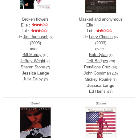
Broken flowers
Masked and anonymous
Elle :
Elle :
Lui :
Lui :
de
Jim Jarmusch
de
Larry Charles
(9)
(4)
(2005)
(2003)
avec :
avec :
Bill Murray
Bob Dylan
(18)
(4)
Jeffrey Wright
Jeff Bridges
(6)
(20)
Sharon Stone
Penélope Cruz
(7)
(16)
Jessica Lange
John Goodman
(15)
Julie Delpy
Mickey Rourke
(7)
(8)
Jessica Lange
Ed Harris
(17)
(Zoom)
(Zoom)