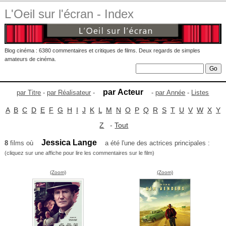
L'Oeil sur l'écran - Index
Blog cinéma : 6380 commentaires et critiques de films. Deux regards de simples
amateurs de cinéma.
par Acteur
par Titre
-
par Réalisateur
-
-
par Année
-
Listes
A
B
C
D
E
F
G
H
I
J
K
L
M
N
O
P
Q
R
S
T
U
V
W
X
Y
Z
-
Tout
Jessica Lange
8
films où
a été l'une des actrices principales :
(cliquez sur une affiche pour lire les commentaires sur le film)
(Zoom)
(Zoom)