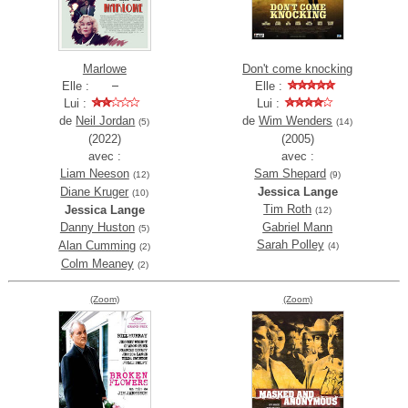
Marlowe
Don't come knocking
Elle :
Elle :
Lui :
Lui :
de
Neil Jordan
de
Wim Wenders
(5)
(14)
(2022)
(2005)
avec :
avec :
Liam Neeson
Sam Shepard
(12)
(9)
Diane Kruger
Jessica Lange
(10)
Tim Roth
Jessica Lange
(12)
Danny Huston
Gabriel Mann
(5)
Sarah Polley
Alan Cumming
(4)
(2)
Colm Meaney
(2)
(Zoom)
(Zoom)