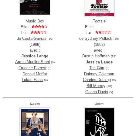
Music Box
Tootsie
Elle :
Elle :
Lui :
Lui :
de
Costa-Gavras
de
Sydney Pollack
(10)
(16)
(1989)
(1982)
avec :
avec :
Jessica Lange
Dustin Hoffman
(19)
Armin Mueller-Stahl
Jessica Lange
(8)
Frederic Forrest
Teri Garr
(5)
(5)
Donald Moffat
Dabney Coleman
Lukas Haas
Charles Durning
(4)
(8)
Bill Murray
(18)
Geena Davis
(5)
(Zoom)
(Zoom)