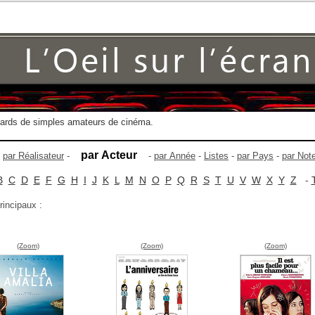
gards de simples amateurs de cinéma.
par Acteur
-
par Réalisateur
-
-
par Année
-
Listes
-
par Pays
-
par Not
B
C
D
E
F
G
H
I
J
K
L
M
N
O
P
Q
R
S
T
U
V
W
X
Y
Z
-
rincipaux :
(Zoom)
(Zoom)
(Zoom)