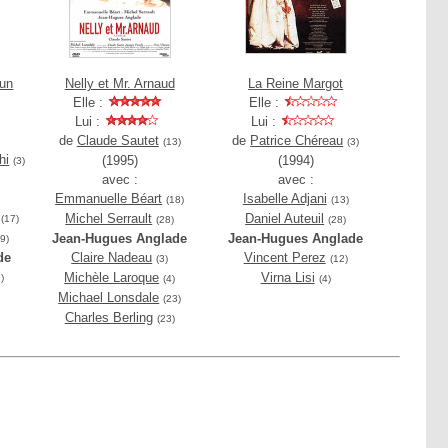
 un
Nelly et Mr. Arnaud
La Reine Margot
Elle :
Elle :
Lui :
Lui :
de
Claude Sautet
de
Patrice Chéreau
(13)
(3)
hi
(1995)
(1994)
(3)
avec :
avec :
Emmanuelle Béart
Isabelle Adjani
(18)
(13)
Michel Serrault
Daniel Auteuil
(17)
(28)
(28)
Jean-Hugues Anglade
Jean-Hugues Anglade
9)
de
Claire Nadeau
Vincent Perez
(3)
(12)
Michèle Laroque
Virna Lisi
)
(4)
(4)
Michael Lonsdale
(23)
Charles Berling
(23)