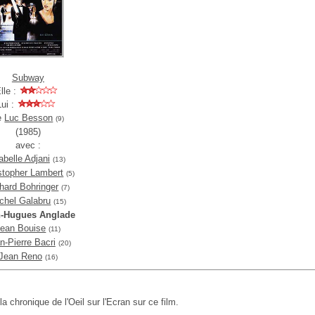
Subway
lle :
Lui :
e
Luc Besson
(9)
(1985)
avec :
abelle Adjani
(13)
stopher Lambert
(5)
hard Bohringer
(7)
chel Galabru
(15)
n-Hugues Anglade
ean Bouise
(11)
n-Pierre Bacri
(20)
Jean Reno
(16)
 la chronique de l'Oeil sur l'Ecran sur ce film.