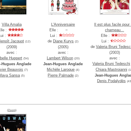
Villa Amalia
L'Anniversaire
Il est plus facile pour
lle :
Elle :
chameau...
Lui :
Lui :
Elle :
Benoît Jacquot
de
Diane Kurys
Lui :
(12)
(2)
de
Valeria Bruni Tedesc
(2009)
(2005)
avec :
avec :
(2003)
belle Huppert
Lambert Wilson
avec :
(54)
(20)
Valeria Bruni Tedeschi
n-Hugues Anglade
Jean-Hugues Anglade
vier Beauvois
Michèle Laroque
Chiara Mastroianni
(7)
(4)
(1
Maya Sansa
Pierre Palmade
Jean-Hugues Angla
(5)
(2)
Denis Podalydès
(43
(Zoom)