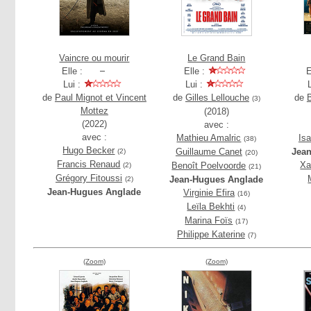
Vaincre ou mourir
Le Grand Bain
Elle :
Elle :
E
Lui :
Lui :
de
Paul Mignot et Vincent
de
Gilles Lellouche
de
(3)
Mottez
(2018)
(2022)
avec :
avec :
Mathieu Amalric
Isa
(38)
Hugo Becker
Guillaume Canet
Jea
(2)
(20)
Francis Renaud
Xa
Benoît Poelvoorde
(2)
(21)
Grégory Fitoussi
Jean-Hugues Anglade
(2)
Jean-Hugues Anglade
Virginie Efira
(16)
Leïla Bekhti
(4)
Marina Foïs
(17)
Philippe Katerine
(7)
(Zoom)
(Zoom)