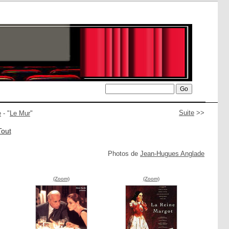
Suite
>>
e
- "
Le Mur
"
Tout
Photos de
Jean-Hugues Anglade
(Zoom)
(Zoom)