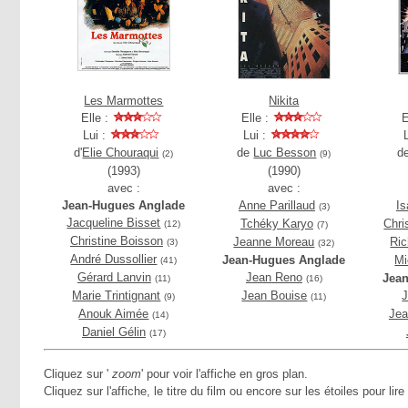
Les Marmottes
Nikita
Elle :
Elle :
E
Lui :
Lui :
d'
Elie Chouraqui
de
Luc Besson
d
(2)
(9)
(1993)
(1990)
avec :
avec :
Jean-Hugues Anglade
Anne Parillaud
Is
(3)
Jacqueline Bisset
Tchéky Karyo
Chri
(12)
(7)
Christine Boisson
Jeanne Moreau
Ric
(3)
(32)
André Dussollier
Jean-Hugues Anglade
Mi
(41)
Gérard Lanvin
Jean Reno
Jea
(11)
(16)
Marie Trintignant
Jean Bouise
J
(9)
(11)
Anouk Aimée
Jea
(14)
Daniel Gélin
(17)
Cliquez sur '
zoom
' pour voir l'affiche en gros plan.
Cliquez sur l'affiche, le titre du film ou encore sur les étoiles pour lire