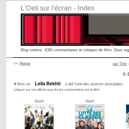
L'Oeil sur l'écran - Index
Blog cinéma : 6381 commentaires et critiques de films. Deux re
<<
Retour
par Titre
A
Leïla Bekhti
4
films où
a été l'une des actrices principales :
(cliquez sur une affiche pour lire les commentaires sur le film)
(Zoom)
(Zoom)