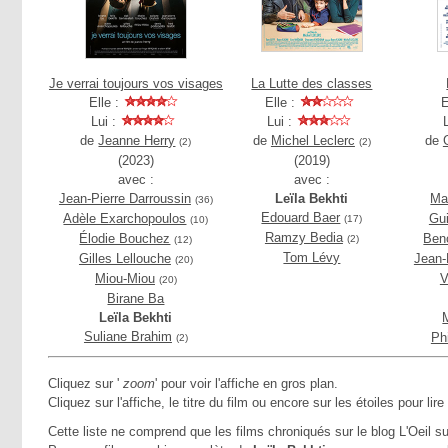
Je verrai toujours vos visages
La Lutte des classes
Elle :
Elle :
E
Lui :
Lui :
de
Jeanne Herry
de
Michel Leclerc
de
(2)
(2)
(2023)
(2019)
avec :
avec :
Jean-Pierre Darroussin
Leïla Bekhti
Ma
(36)
Edouard Baer
Adèle Exarchopoulos
Gu
(17)
(10)
Ramzy Bedia
Élodie Bouchez
Ben
(2)
(12)
Tom Lévy
Gilles Lellouche
Jean-
(20)
Miou-Miou
V
(20)
Birane Ba
Leïla Bekhti
Suliane Brahim
Ph
(2)
Cliquez sur '
zoom
' pour voir l'affiche en gros plan.
Cliquez sur l'affiche, le titre du film ou encore sur les étoiles pour lire
Cette liste ne comprend que les films chroniqués sur le blog L'Oeil su