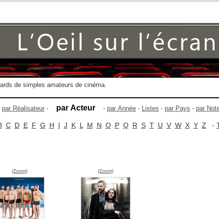
gards de simples amateurs de cinéma.
par Acteur
-
par Réalisateur
-
-
par Année
-
Listes
-
par Pays
-
par Not
B
C
D
E
F
G
H
I
J
K
L
M
N
O
P
Q
R
S
T
U
V
W
X
Y
Z
-
(Zoom)
(Zoom)