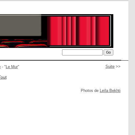
Suite
>>
e
- "
Le Mur
"
Tout
Photos de
Leïla Bekhti