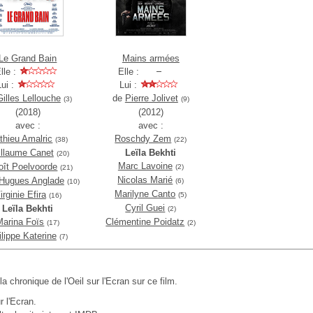
Le Grand Bain
Mains armées
lle :
Elle :
Lui :
Lui :
Gilles Lellouche
de
Pierre Jolivet
(3)
(9)
(2018)
(2012)
avec :
avec :
thieu Amalric
Roschdy Zem
(38)
(22)
illaume Canet
Leïla Bekhti
(20)
Marc Lavoine
oît Poelvoorde
(2)
(21)
Nicolas Marié
Hugues Anglade
(6)
(10)
Marilyne Canto
irginie Efira
(5)
(16)
Cyril Guei
Leïla Bekhti
(2)
Marina Foïs
Clémentine Poidatz
(17)
(2)
ilippe Katerine
(7)
 la chronique de l'Oeil sur l'Ecran sur ce film.
r l'Ecran.