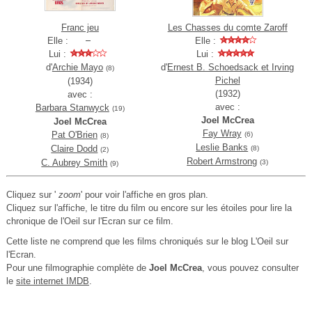
Franc jeu
Les Chasses du comte Zaroff
Elle :
Elle :
Lui :
Lui :
d'
Archie Mayo
d'
Ernest B. Schoedsack et Irving
(8)
Pichel
(1934)
(1932)
avec :
avec :
Barbara Stanwyck
(19)
Joel McCrea
Joel McCrea
Fay Wray
Pat O'Brien
(6)
(8)
Leslie Banks
Claire Dodd
(8)
(2)
Robert Armstrong
C. Aubrey Smith
(3)
(9)
Cliquez sur '
zoom
' pour voir l'affiche en gros plan.
Cliquez sur l'affiche, le titre du film ou encore sur les étoiles pour lire la
chronique de l'Oeil sur l'Ecran sur ce film.
Cette liste ne comprend que les films chroniqués sur le blog L'Oeil sur
l'Ecran.
Pour une filmographie complète de
Joel McCrea
, vous pouvez consulter
le
site internet IMDB
.