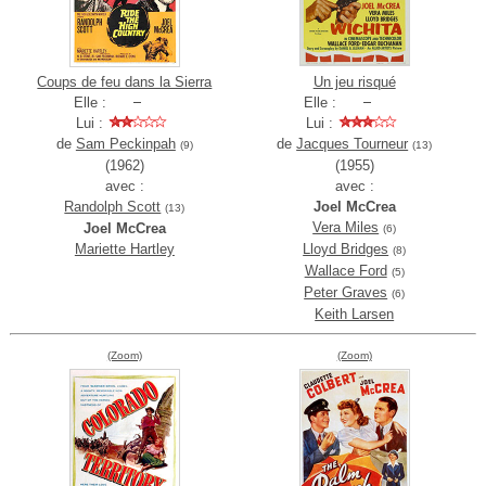
Coups de feu dans la Sierra
Un jeu risqué
Elle :
Elle :
Lui :
Lui :
de
Sam Peckinpah
de
Jacques Tourneur
(9)
(13)
(1962)
(1955)
avec :
avec :
Randolph Scott
Joel McCrea
(13)
Vera Miles
Joel McCrea
(6)
Mariette Hartley
Lloyd Bridges
(8)
Wallace Ford
(5)
Peter Graves
(6)
Keith Larsen
(Zoom)
(Zoom)