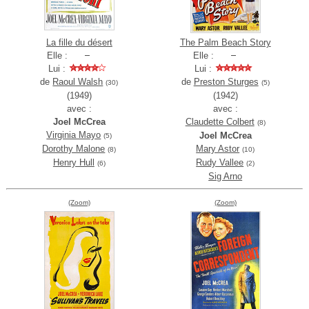
La fille du désert
The Palm Beach Story
Elle :
Elle :
Lui :
Lui :
de
Raoul Walsh
de
Preston Sturges
(30)
(5)
(1949)
(1942)
avec :
avec :
Joel McCrea
Claudette Colbert
(8)
Virginia Mayo
Joel McCrea
(5)
Dorothy Malone
Mary Astor
(8)
(10)
Henry Hull
Rudy Vallee
(6)
(2)
Sig Arno
(Zoom)
(Zoom)