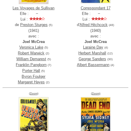
Les Voyages de Sullivan
Correspondant 17
Elle :
Elle :
Lui :
Lui :
de
Preston Sturges
d'
Alfred Hitchcock
(5)
(48)
(1941)
(1940)
avec :
avec :
Joel McCrea
Joel McCrea
Veronica Lake
Laraine Day
(5)
(4)
Robert Warwick
Herbert Marshall
(2)
(12)
William Demarest
George Sanders
(5)
(30)
Franklin Pangborn
Albert Bassermann
(7)
(4)
Porter Hall
(5)
Byron Foulger
Margaret Hayes
(2)
(Zoom)
(Zoom)