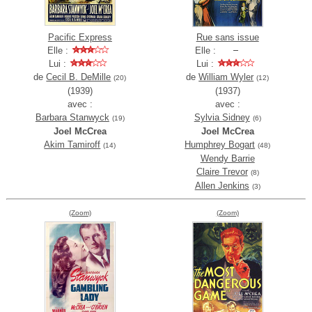
Pacific Express
Rue sans issue
Elle :
Elle :
Lui :
Lui :
de
Cecil B. DeMille
de
William Wyler
(20)
(12)
(1939)
(1937)
avec :
avec :
Barbara Stanwyck
Sylvia Sidney
(19)
(6)
Joel McCrea
Joel McCrea
Akim Tamiroff
Humphrey Bogart
(14)
(48)
Wendy Barrie
Claire Trevor
(8)
Allen Jenkins
(3)
(Zoom)
(Zoom)