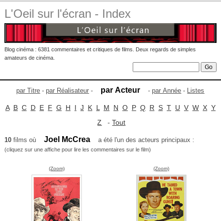
L'Oeil sur l'écran - Index
Blog cinéma : 6381 commentaires et critiques de films. Deux regards de simples
amateurs de cinéma.
par Acteur
par Titre
-
par Réalisateur
-
-
par Année
-
Listes
A
B
C
D
E
F
G
H
I
J
K
L
M
N
O
P
Q
R
S
T
U
V
W
X
Y
Z
-
Tout
Joel McCrea
10
films où
a été l'un des acteurs principaux :
(cliquez sur une affiche pour lire les commentaires sur le film)
(Zoom)
(Zoom)