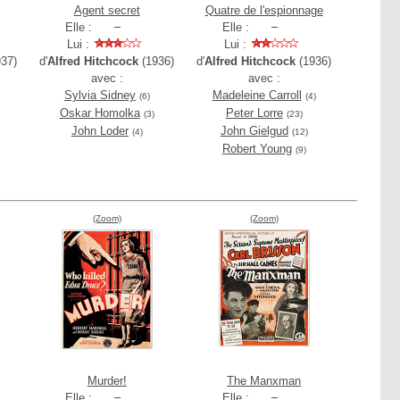
Agent secret
Quatre de l'espionnage
Elle :
Elle :
Lui :
Lui :
37)
d'
Alfred Hitchcock
(1936)
d'
Alfred Hitchcock
(1936)
avec :
avec :
Sylvia Sidney
Madeleine Carroll
(6)
(4)
Oskar Homolka
Peter Lorre
(3)
(23)
John Loder
John Gielgud
(4)
(12)
Robert Young
(9)
(Zoom)
(Zoom)
Murder!
The Manxman
Elle :
Elle :