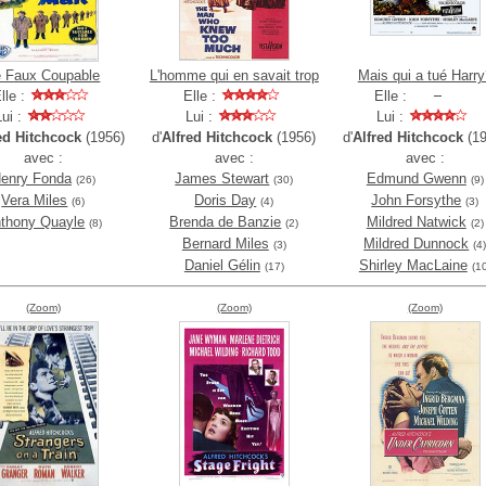
e Faux Coupable
L'homme qui en savait trop
Mais qui a tué Harry
lle :
Elle :
Elle :
Lui :
Lui :
Lui :
ed Hitchcock
(1956)
d'
Alfred Hitchcock
(1956)
d'
Alfred Hitchcock
(19
avec :
avec :
avec :
enry Fonda
James Stewart
Edmund Gwenn
(26)
(30)
(9)
Vera Miles
Doris Day
John Forsythe
(6)
(4)
(3)
thony Quayle
Brenda de Banzie
Mildred Natwick
(8)
(2)
(2)
Bernard Miles
Mildred Dunnock
(3)
(4
Daniel Gélin
Shirley MacLaine
(17)
(1
(Zoom)
(Zoom)
(Zoom)