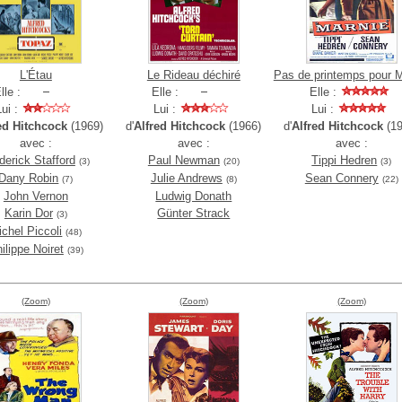
L'Étau
Le Rideau déchiré
Pas de printemps pour M
lle :
Elle :
Elle :
Lui :
Lui :
Lui :
ed Hitchcock
(1969)
d'
Alfred Hitchcock
(1966)
d'
Alfred Hitchcock
(19
avec :
avec :
avec :
derick Stafford
Paul Newman
Tippi Hedren
(3)
(20)
(3)
Dany Robin
Julie Andrews
Sean Connery
(7)
(8)
(22)
John Vernon
Ludwig Donath
Karin Dor
Günter Strack
(3)
chel Piccoli
(48)
ilippe Noiret
(39)
(Zoom)
(Zoom)
(Zoom)