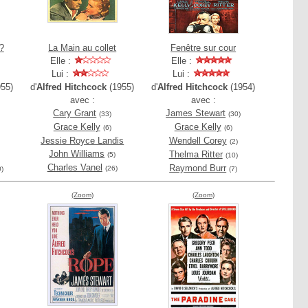
?
La Main au collet
Fenêtre sur cour
Elle :
Elle :
Lui :
Lui :
55)
d'
Alfred Hitchcock
(1955)
d'
Alfred Hitchcock
(1954)
avec :
avec :
Cary Grant
James Stewart
(33)
(30)
Grace Kelly
Grace Kelly
(6)
(6)
Jessie Royce Landis
Wendell Corey
(2)
John Williams
Thelma Ritter
(5)
)
(10)
Charles Vanel
Raymond Burr
(26)
0)
(7)
(Zoom)
(Zoom)