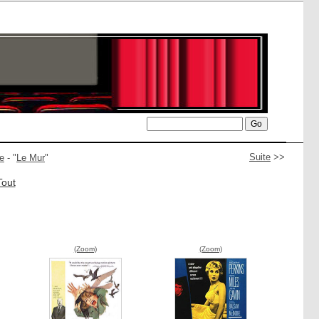
Suite
>>
e
- "
Le Mur
"
Tout
(Zoom)
(Zoom)