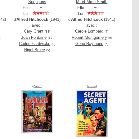
Soupçons
M. et Mme Smith
Elle :
Elle :
Lui :
Lui :
42)
d'
Alfred Hitchcock
(1941)
d'
Alfred Hitchcock
(1941)
avec :
avec :
Cary Grant
Carole Lombard
(33)
(4)
Joan Fontaine
Robert Montgomery
)
(12)
(9)
Cedric Hardwicke
Gene Raymond
(9)
(5)
Nigel Bruce
(5)
(Zoom)
(Zoom)