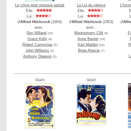
Le crime était presque parfait
La Loi du silence
L'Inco
Elle :
Elle :
E
Lui :
Lui :
d'
Alfred Hitchcock
(1954)
d'
Alfred Hitchcock
(1953)
d'
Alfr
avec :
avec :
Ray Milland
Montgomery Clift
F
(15)
(9)
Grace Kelly
Anne Baxter
(6)
(10)
Robert Cummings
Karl Malden
R
(5)
(14)
John Williams
Brian Aherne
(5)
(7)
L
Anthony Dawson
(2)
(Zoom)
(Zoom)