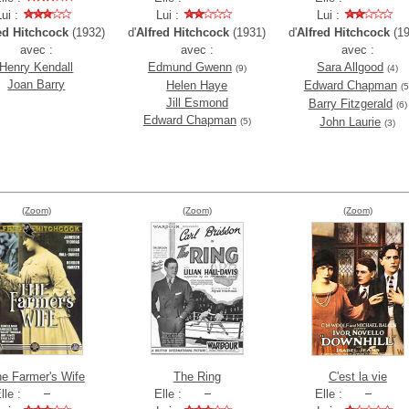
Lui :
Lui :
Lui :
ed Hitchcock
(1932)
d'
Alfred Hitchcock
(1931)
d'
Alfred Hitchcock
(19
avec :
avec :
avec :
Henry Kendall
Edmund Gwenn
Sara Allgood
(9)
(4)
Joan Barry
Helen Haye
Edward Chapman
(5
Jill Esmond
Barry Fitzgerald
(6)
Edward Chapman
John Laurie
(5)
(3)
(Zoom)
(Zoom)
(Zoom)
e Farmer's Wife
The Ring
C'est la vie
lle :
Elle :
Elle :