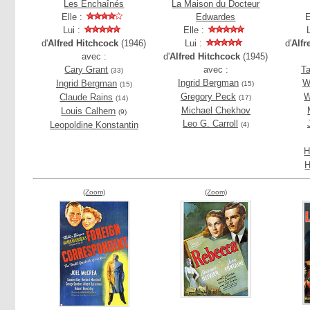
Les Enchaînés
La Maison du Docteur
Elle :
Edwardes
E
Lui :
Elle :
d'
Alfred Hitchcock
(1946)
Lui :
d'
Alfr
avec :
d'
Alfred Hitchcock
(1945)
Cary Grant
avec :
Ta
(33)
Ingrid Bergman
W
Ingrid Bergman
(15)
(15)
Gregory Peck
W
Claude Rains
(17)
(14)
Michael Chekhov
Louis Calhern
(9)
Leo G. Carroll
Leopoldine Konstantin
(4)
H
H
(Zoom)
(Zoom)