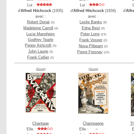
Lui :
Lui :
d'
Alfred Hitchcock
(1935)
d'
Alfred Hitchcock
(1934)
d'
Alfr
avec :
avec :
Robert Donat
Leslie Banks
(3)
(8)
Madeleine Carroll
Edna Best
(4)
(3)
Lucie Mannheim
Peter Lorre
(23)
Godfrey Tearle
Frank Vosper
(2)
Peggy Ashcroft
Nova Pilbeam
(3)
(2)
John Laurie
Pierre Fresnay
(3)
(10)
Frank Cellier
(2)
(Zoom)
(Zoom)
Chantage
Champagne
Th
Elle :
Elle :
E