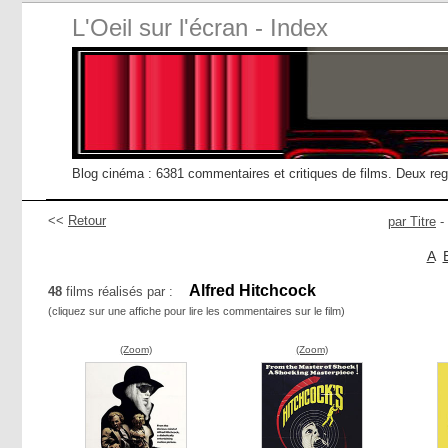
L'Oeil sur l'écran - Index
Blog cinéma : 6381 commentaires et critiques de films. Deux re
<<
Retour
par Titre
-
A
Alfred Hitchcock
48
films réalisés par :
(cliquez sur une affiche pour lire les commentaires sur le film)
(Zoom)
(Zoom)