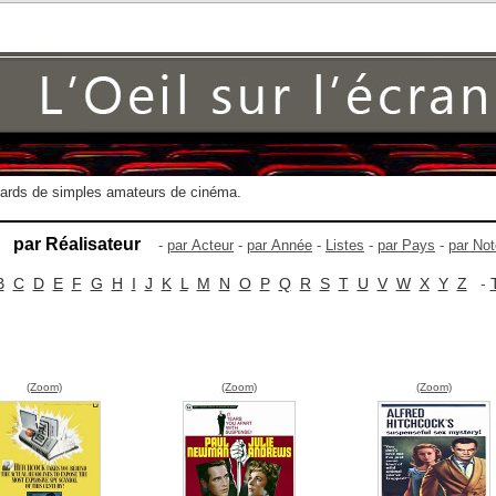
gards de simples amateurs de cinéma.
par Réalisateur
-
par Acteur
-
par Année
-
Listes
-
par Pays
-
par Not
B
C
D
E
F
G
H
I
J
K
L
M
N
O
P
Q
R
S
T
U
V
W
X
Y
Z
-
(Zoom)
(Zoom)
(Zoom)