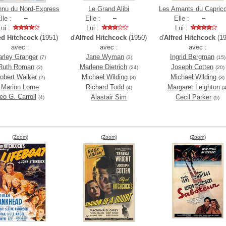
nnu du Nord-Express
Le Grand Alibi
Les Amants du Capric
lle :
Elle :
Elle :
Lui :
Lui :
Lui :
ed Hitchcock
(1951)
d'
Alfred Hitchcock
(1950)
d'
Alfred Hitchcock
(19
avec :
avec :
avec :
arley Granger
Jane Wyman
Ingrid Bergman
(7)
(3)
(15)
Ruth Roman
Marlene Dietrich
Joseph Cotten
(3)
(24)
(20)
obert Walker
Michael Wilding
Michael Wilding
(2)
(3)
(3)
Marion Lorne
Richard Todd
Margaret Leighton
(4)
(4
eo G. Carroll
Alastair Sim
Cecil Parker
(4)
(5)
(Zoom)
(Zoom)
(Zoom)