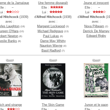
erne de la Jamaïque
Une femme disparaît
Jeune et innocent
lle :
Elle :
Elle :
Lui :
Lui :
Lui :
ed Hitchcock
(1939)
d'
Alfred Hitchcock
(1938)
d'
Alfred Hitchcock
(19
avec :
avec :
avec :
rles Laughton
Margaret Lockwood
Nova Pilbeam
(18)
(3)
(2)
ureen O'Hara
Michael Redgrave
Derrick De Marney
(10)
(13)
Edward Rigby
obert Newton
Paul Lukas
(6)
(6)
Leslie Banks
Dame May Whitty
(8)
Naunton Wayne
(4)
Basil Radford
(7)
(Zoom)
(Zoom)
(Zoom)
ich and strange
The Skin Game
Junon et le paon
lle :
Elle :
Elle :