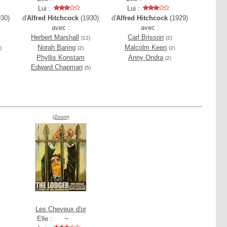
Lui :
Lui :
30)
d'
Alfred Hitchcock
(1930)
d'
Alfred Hitchcock
(1929)
avec :
avec :
Herbert Marshall
Carl Brisson
(12)
(2)
Norah Baring
Malcolm Keen
)
(2)
(2)
Phyllis Konstam
Anny Ondra
(2)
Edward Chapman
(5)
(Zoom)
Les Cheveux d'or
Elle :