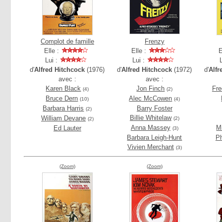
Complot de famille
Frenzy
Elle :
Elle :
E
Lui :
Lui :
d'
Alfred Hitchcock
(1976)
d'
Alfred Hitchcock
(1972)
d'
Alfr
avec :
avec :
Karen Black
Jon Finch
Fre
(4)
(2)
Bruce Dern
Alec McCowen
(10)
(4)
Barbara Harris
Barry Foster
(2)
Billie Whitelaw
William Devane
(2)
(2)
Anna Massey
Mi
Ed Lauter
(3)
Barbara Leigh-Hunt
Ph
Vivien Merchant
(3)
(Zoom)
(Zoom)