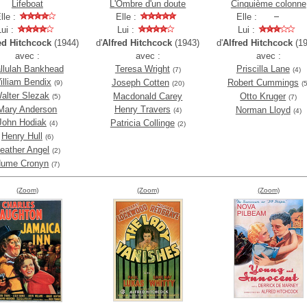
Lifeboat
L'Ombre d'un doute
Cinquième colonne
lle :
Elle :
Elle :
Lui :
Lui :
Lui :
ed Hitchcock
(1944)
d'
Alfred Hitchcock
(1943)
d'
Alfred Hitchcock
(19
avec :
avec :
avec :
llulah Bankhead
Teresa Wright
Priscilla Lane
(7)
(4)
illiam Bendix
Joseph Cotten
Robert Cummings
(9)
(20)
(5
alter Slezak
Macdonald Carey
Otto Kruger
(5)
(7)
Mary Anderson
Henry Travers
Norman Lloyd
(4)
(4)
John Hodiak
Patricia Collinge
(4)
(2)
Henry Hull
(6)
eather Angel
(2)
ume Cronyn
(7)
(Zoom)
(Zoom)
(Zoom)