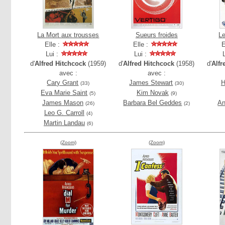
La Mort aux trousses
Sueurs froides
L
Elle :
Elle :
E
Lui :
Lui :
d'
Alfred Hitchcock
(1959)
d'
Alfred Hitchcock
(1958)
d'
Alfr
avec :
avec :
Cary Grant
James Stewart
H
(33)
(30)
Eva Marie Saint
Kim Novak
(5)
(9)
James Mason
Barbara Bel Geddes
An
(26)
(2)
Leo G. Carroll
(4)
Martin Landau
(6)
(Zoom)
(Zoom)