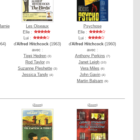
arnie
Les Oiseaux
Psychose
Elle :
Elle :
Lui :
Lui :
64)
d'
Alfred Hitchcock
(1963)
d'
Alfred Hitchcock
(1960)
avec :
avec :
Tippi Hedren
Anthony Perkins
(3)
(7)
Rod Taylor
Janet Leigh
(3)
(10)
Suzanne Pleshette
Vera Miles
(3)
(6)
Jessica Tandy
John Gavin
(4)
(4)
Martin Balsam
(9)
(Zoom)
(Zoom)