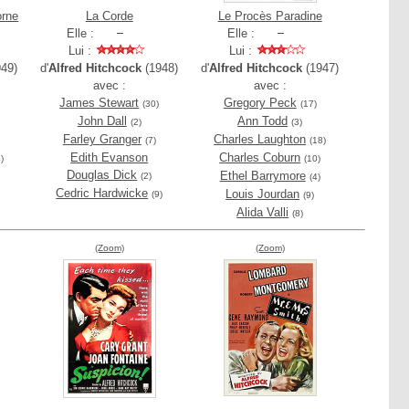
orne
La Corde
Le Procès Paradine
Elle :
Elle :
Lui :
Lui :
49)
d'
Alfred Hitchcock
(1948)
d'
Alfred Hitchcock
(1947)
avec :
avec :
James Stewart
Gregory Peck
(30)
(17)
John Dall
Ann Todd
(2)
(3)
Farley Granger
Charles Laughton
(7)
(18)
Edith Evanson
Charles Coburn
)
(10)
Douglas Dick
Ethel Barrymore
(2)
(4)
Cedric Hardwicke
Louis Jourdan
(9)
(9)
Alida Valli
(8)
(Zoom)
(Zoom)