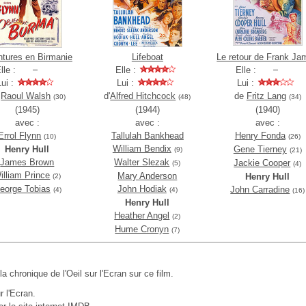
tures en Birmanie
Lifeboat
Le retour de Frank Ja
lle :
Elle :
Elle :
Lui :
Lui :
Lui :
e
Raoul Walsh
d'
Alfred Hitchcock
de
Fritz Lang
(30)
(48)
(34)
(1945)
(1944)
(1940)
avec :
avec :
avec :
Errol Flynn
Tallulah Bankhead
Henry Fonda
(10)
(26)
William Bendix
Henry Hull
Gene Tierney
(9)
(21)
James Brown
Walter Slezak
Jackie Cooper
(5)
(4)
illiam Prince
Mary Anderson
Henry Hull
(2)
eorge Tobias
John Hodiak
John Carradine
(4)
(4)
(16)
Henry Hull
Heather Angel
(2)
Hume Cronyn
(7)
 la chronique de l'Oeil sur l'Ecran sur ce film.
r l'Ecran.