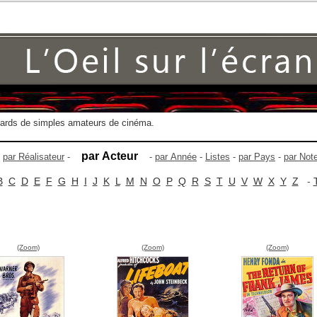
gards de simples amateurs de cinéma.
par Acteur
-
par Réalisateur
-
-
par Année
-
Listes
-
par Pays
-
par Not
B
C
D
E
F
G
H
I
J
K
L
M
N
O
P
Q
R
S
T
U
V
W
X
Y
Z
-
(Zoom)
(Zoom)
(Zoom)