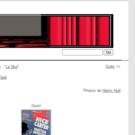
Suite
>>
e
- "
Le Mur
"
Tout
Photos de
Henry Hull
(Zoom)