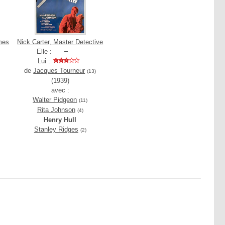
mes
Nick Carter, Master Detective
Elle :
Lui :
de
Jacques Tourneur
(13)
(1939)
avec :
Walter Pidgeon
(11)
Rita Johnson
(4)
Henry Hull
Stanley Ridges
(2)