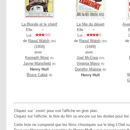
La Blonde et le shérif
La fille du désert
Aven
Elle :
Elle :
E
Lui :
Lui :
de
Raoul Walsh
de
Raoul Walsh
d
(30)
(30)
(1958)
(1949)
avec :
avec :
Kenneth More
Joel McCrea
(4)
(10)
Jayne Mansfield
Virginia Mayo
(4)
(5)
Henry Hull
Dorothy Malone
(8)
W
Bruce Cabot
Henry Hull
(9)
G
Cliquez sur '
zoom
' pour voir l'affiche en gros plan.
Cliquez sur l'affiche, le titre du film ou encore sur les étoiles pour lire
Cette liste ne comprend que les films chroniqués sur le blog L'Oeil su