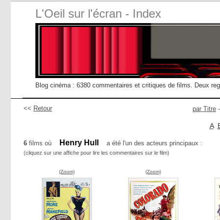
L'Oeil sur l'écran - Index
Blog cinéma : 6380 commentaires et critiques de films. Deux re
<<
Retour
par Titre
A
Henry Hull
6
films où
a été l'un des acteurs principaux :
(cliquez sur une affiche pour lire les commentaires sur le film)
(Zoom)
(Zoom)