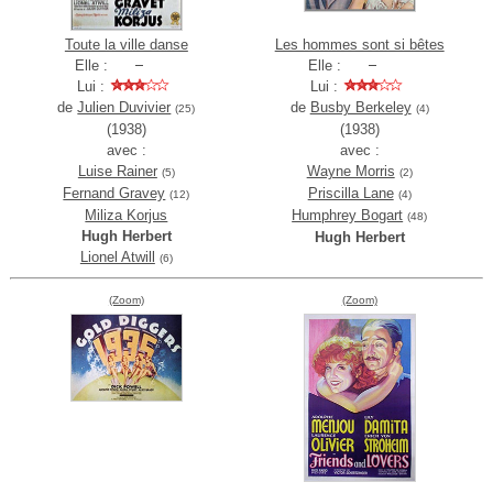
Toute la ville danse
Les hommes sont si bêtes
Elle :
Elle :
Lui :
Lui :
de
Julien Duvivier
de
Busby Berkeley
(25)
(4)
(1938)
(1938)
avec :
avec :
Luise Rainer
Wayne Morris
(5)
(2)
Fernand Gravey
Priscilla Lane
(12)
(4)
Miliza Korjus
Humphrey Bogart
(48)
Hugh Herbert
Hugh Herbert
Lionel Atwill
(6)
(Zoom)
(Zoom)