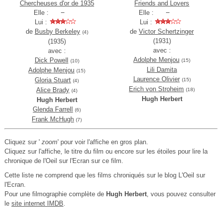
Chercheuses d'or de 1935
Friends and Lovers
Elle :
Elle :
Lui :
Lui :
de
Busby Berkeley
de
Victor Schertzinger
(4)
(1931)
(1935)
avec :
avec :
Adolphe Menjou
Dick Powell
(15)
(10)
Lili Damita
Adolphe Menjou
(15)
Laurence Olivier
Gloria Stuart
(15)
(4)
Erich von Stroheim
Alice Brady
(18)
(4)
Hugh Herbert
Hugh Herbert
Glenda Farrell
(6)
Frank McHugh
(7)
Cliquez sur '
zoom
' pour voir l'affiche en gros plan.
Cliquez sur l'affiche, le titre du film ou encore sur les étoiles pour lire la
chronique de l'Oeil sur l'Ecran sur ce film.
Cette liste ne comprend que les films chroniqués sur le blog L'Oeil sur
l'Ecran.
Pour une filmographie complète de
Hugh Herbert
, vous pouvez consulter
le
site internet IMDB
.