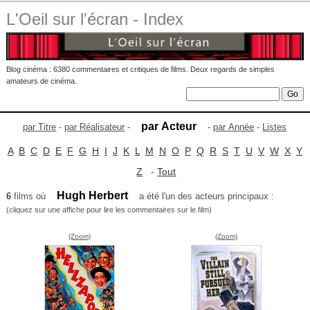
L'Oeil sur l'écran - Index
Blog cinéma : 6380 commentaires et critiques de films. Deux regards de simples
amateurs de cinéma.
par Acteur
par Titre
-
par Réalisateur
-
-
par Année
-
Listes
A
B
C
D
E
F
G
H
I
J
K
L
M
N
O
P
Q
R
S
T
U
V
W
X
Y
Z
-
Tout
Hugh Herbert
6
films où
a été l'un des acteurs principaux :
(cliquez sur une affiche pour lire les commentaires sur le film)
(Zoom)
(Zoom)