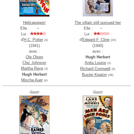
Hellzapoppin'
The villain still pursued her
Elle :
Elle :
Lui :
Lui :
d'
H.C. Potter
d'
Edward F. Cline
(3)
(20)
(1941)
(1940)
avec :
avec :
Ole Olsen
Hugh Herbert
Chic Johnson
Anita Louise
(2)
Martha Raye
Richard Cromwell
(3)
(3)
Hugh Herbert
Buster Keaton
(38)
Mischa Auer
(4)
(Zoom)
(Zoom)