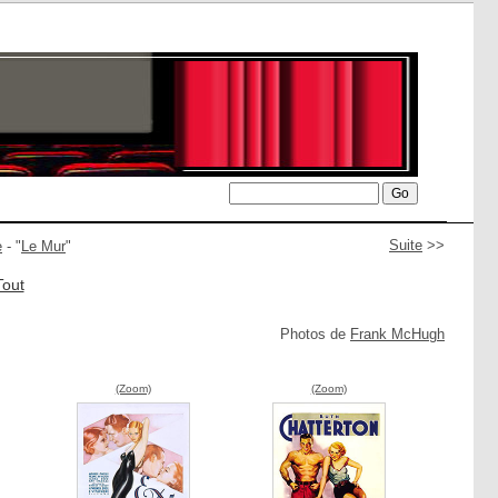
Suite
>>
e
- "
Le Mur
"
Tout
Photos de
Frank McHugh
(Zoom)
(Zoom)