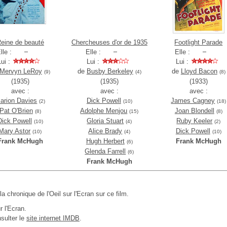
eine de beauté
Chercheuses d'or de 1935
Footlight Parade
lle :
Elle :
Elle :
Lui :
Lui :
Lui :
Mervyn LeRoy
de
Busby Berkeley
de
Lloyd Bacon
(9)
(4)
(8)
(1935)
(1935)
(1933)
avec :
avec :
avec :
arion Davies
Dick Powell
James Cagney
(2)
(10)
(18)
Pat O'Brien
Adolphe Menjou
Joan Blondell
(8)
(15)
(8)
Dick Powell
Gloria Stuart
Ruby Keeler
(10)
(4)
(2)
Mary Astor
Alice Brady
Dick Powell
(10)
(4)
(10)
Frank McHugh
Hugh Herbert
Frank McHugh
(6)
Glenda Farrell
(6)
Frank McHugh
 la chronique de l'Oeil sur l'Ecran sur ce film.
r l'Ecran.
sulter le
site internet IMDB
.